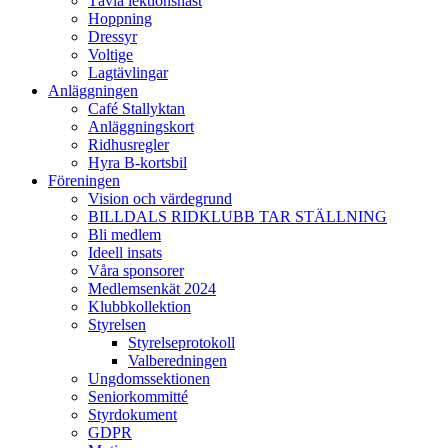
Tävla lektionshäst
Hoppning
Dressyr
Voltige
Lagtävlingar
Anläggningen
Café Stallyktan
Anläggningskort
Ridhusregler
Hyra B-kortsbil
Föreningen
Vision och värdegrund
BILLDALS RIDKLUBB TAR STÄLLNING
Bli medlem
Ideell insats
Våra sponsorer
Medlemsenkät 2024
Klubbkollektion
Styrelsen
Styrelseprotokoll
Valberedningen
Ungdomssektionen
Seniorkommitté
Styrdokument
GDPR