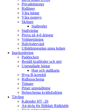
Privatlektioner
Ridläger
Våra hästar
Våra ponnys
Skötare
Stallregler
Stallvärdar
Prova på 4-6 åringar
Voltigeträning
Halvfodervärd
Utbildningsplan unga ledare
Inackordering
Paddocken
Beställ kraftfoder och strö
Uppstallade hästar
Hag och stallkarta
Hyra B-kortsbil
Ridhusschema
Tränare
Priser uppstallning
Helgschema kvällsfodring
Tävling
Kalender HT -26
Att tävla för Billdals Ridklubb