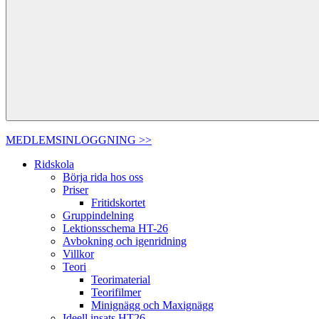
MEDLEMSINLOGGNING >>
Ridskola
Börja rida hos oss
Priser
Fritidskortet
Gruppindelning
Lektionsschema HT-26
Avbokning och igenridning
Villkor
Teori
Teorimaterial
Teorifilmer
Minignägg och Maxignägg
Ideell insats HT26