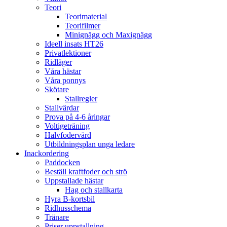
Teori
Teorimaterial
Teorifilmer
Minignägg och Maxignägg
Ideell insats HT26
Privatlektioner
Ridläger
Våra hästar
Våra ponnys
Skötare
Stallregler
Stallvärdar
Prova på 4-6 åringar
Voltigeträning
Halvfodervärd
Utbildningsplan unga ledare
Inackordering
Paddocken
Beställ kraftfoder och strö
Uppstallade hästar
Hag och stallkarta
Hyra B-kortsbil
Ridhusschema
Tränare
Priser uppstallning