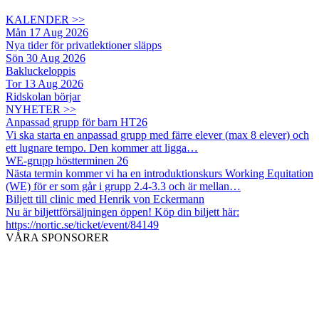
KALENDER >>
Mån 17 Aug 2026
Nya tider för privatlektioner släpps
Sön 30 Aug 2026
Bakluckeloppis
Tor 13 Aug 2026
Ridskolan börjar
NYHETER >>
Anpassad grupp för barn HT26
Vi ska starta en anpassad grupp med färre elever (max 8 elever) och
ett lugnare tempo. Den kommer att ligga…
WE-grupp höstterminen 26
Nästa termin kommer vi ha en introduktionskurs Working Equitation
(WE) för er som går i grupp 2.4-3.3 och är mellan…
Biljett till clinic med Henrik von Eckermann
Nu är biljettförsäljningen öppen! Köp din biljett här:
https://nortic.se/ticket/event/84149
VÅRA SPONSORER