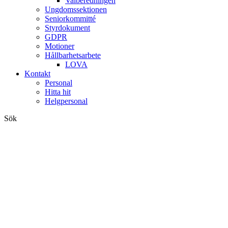
Valberedningen
Ungdomssektionen
Seniorkommitté
Styrdokument
GDPR
Motioner
Hållbarhetsarbete
LOVA
Kontakt
Personal
Hitta hit
Helgpersonal
Sök