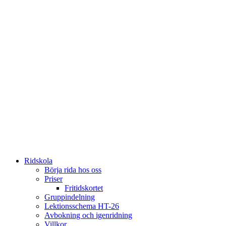
Ridskola
Börja rida hos oss
Priser
Fritidskortet
Gruppindelning
Lektionsschema HT-26
Avbokning och igenridning
Villkor