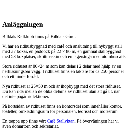
Anläggningen
Billdals Ridklubb finns på Billdals Gård.
Vi har en ridhusbyggnad med café och anslutning till nybyggt stall
med 37 boxar, en paddock på 22 × 80 m, en gammal stallbyggnad
med 53 boxplatser, skrittmaskin och en lägerstuga med utomhuscafé.
Stora ridhuset är 80×24 m som kan delas i 2 delar med hjälp av en
nerhissningsbar vägg. I ridhuset finns en läktare för ca 250 personer
och ett hinderförråd.
Nya ridhuset är 25×50 m och är ihopbyggt med det stora ridhuset.
Du kan rida mellan de olika delarna av ridhuset utan att gå ut, när
det inte pågår ridlektioner.
På kortsidan av ridhuset finns en kontorsdel som innehåller kontor,
toaletter, omklädningsrum för personalen, teorisal och mötesrum.
En trappa upp finns vårt
Café Stallyktan
. På övervåningen har vi
även domartorn och sekretariat.