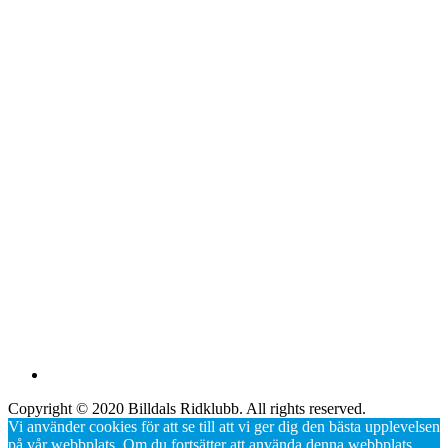
Copyright © 2020 Billdals Ridklubb. All rights reserved.
Vi använder cookies för att se till att vi ger dig den bästa upplevelsen
på vår webbplats. Om du fortsätter att använda denna webbplats