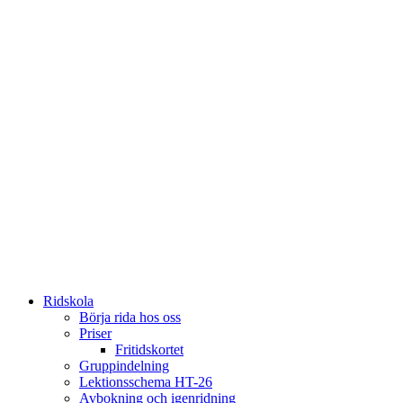
Ridskola
Börja rida hos oss
Priser
Fritidskortet
Gruppindelning
Lektionsschema HT-26
Avbokning och igenridning