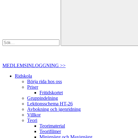
MEDLEMSINLOGGNING >>
Ridskola
Börja rida hos oss
Priser
Fritidskortet
Gruppindelning
Lektionsschema HT-26
Avbokning och igenridning
Villkor
Teori
Teorimaterial
Teorifilmer
Minignägg och Maxignägg