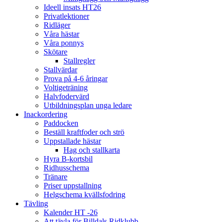
Ideell insats HT26
Privatlektioner
Ridläger
Våra hästar
Våra ponnys
Skötare
Stallregler
Stallvärdar
Prova på 4-6 åringar
Voltigeträning
Halvfodervärd
Utbildningsplan unga ledare
Inackordering
Paddocken
Beställ kraftfoder och strö
Uppstallade hästar
Hag och stallkarta
Hyra B-kortsbil
Ridhusschema
Tränare
Priser uppstallning
Helgschema kvällsfodring
Tävling
Kalender HT -26
Att tävla för Billdals Ridklubb