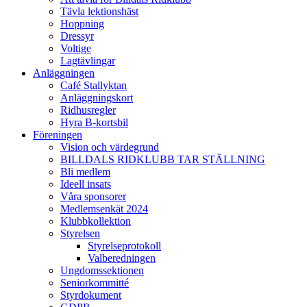
Tävla lektionshäst
Hoppning
Dressyr
Voltige
Lagtävlingar
Anläggningen
Café Stallyktan
Anläggningskort
Ridhusregler
Hyra B-kortsbil
Föreningen
Vision och värdegrund
BILLDALS RIDKLUBB TAR STÄLLNING
Bli medlem
Ideell insats
Våra sponsorer
Medlemsenkät 2024
Klubbkollektion
Styrelsen
Styrelseprotokoll
Valberedningen
Ungdomssektionen
Seniorkommitté
Styrdokument