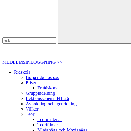
MEDLEMSINLOGGNING >>
Ridskola
Börja rida hos oss
Priser
Fritidskortet
Gruppindelning
Lektionsschema HT-26
Avbokning och igenridning
Villkor
Teori
Teorimaterial
Teorifilmer
Minignägg och Maxignägg