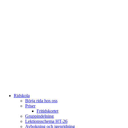
Ridskola
Börja rida hos oss
Priser
Fritidskortet
Gruppindelning
Lektionsschema HT-26
Avbokning och igenridning