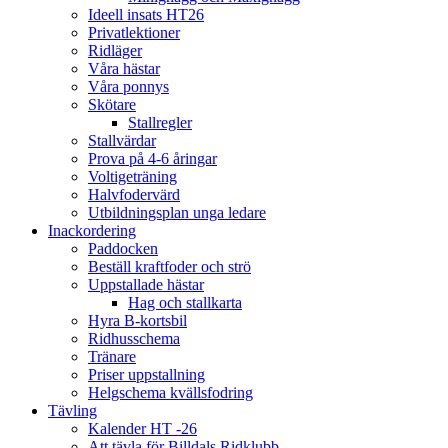
Ideell insats HT26
Privatlektioner
Ridläger
Våra hästar
Våra ponnys
Skötare
Stallregler
Stallvärdar
Prova på 4-6 åringar
Voltigeträning
Halvfodervärd
Utbildningsplan unga ledare
Inackordering
Paddocken
Beställ kraftfoder och strö
Uppstallade hästar
Hag och stallkarta
Hyra B-kortsbil
Ridhusschema
Tränare
Priser uppstallning
Helgschema kvällsfodring
Tävling
Kalender HT -26
Att tävla för Billdals Ridklubb