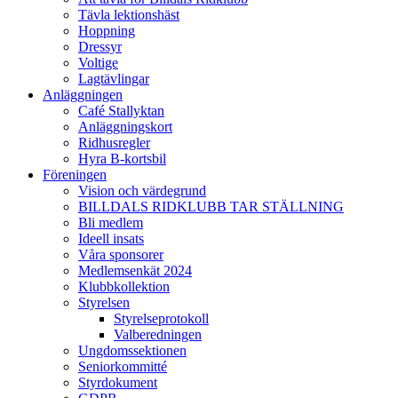
Tävla lektionshäst
Hoppning
Dressyr
Voltige
Lagtävlingar
Anläggningen
Café Stallyktan
Anläggningskort
Ridhusregler
Hyra B-kortsbil
Föreningen
Vision och värdegrund
BILLDALS RIDKLUBB TAR STÄLLNING
Bli medlem
Ideell insats
Våra sponsorer
Medlemsenkät 2024
Klubbkollektion
Styrelsen
Styrelseprotokoll
Valberedningen
Ungdomssektionen
Seniorkommitté
Styrdokument