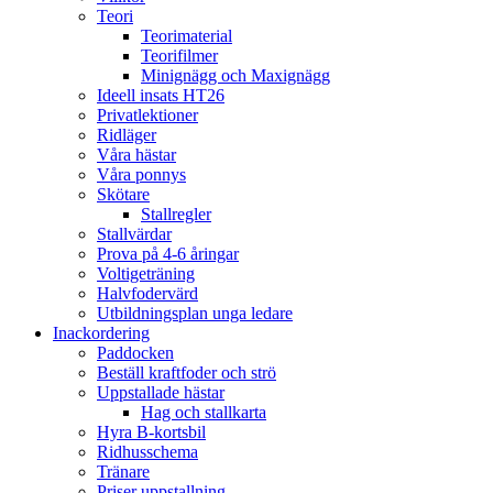
Teori
Teorimaterial
Teorifilmer
Minignägg och Maxignägg
Ideell insats HT26
Privatlektioner
Ridläger
Våra hästar
Våra ponnys
Skötare
Stallregler
Stallvärdar
Prova på 4-6 åringar
Voltigeträning
Halvfodervärd
Utbildningsplan unga ledare
Inackordering
Paddocken
Beställ kraftfoder och strö
Uppstallade hästar
Hag och stallkarta
Hyra B-kortsbil
Ridhusschema
Tränare
Priser uppstallning