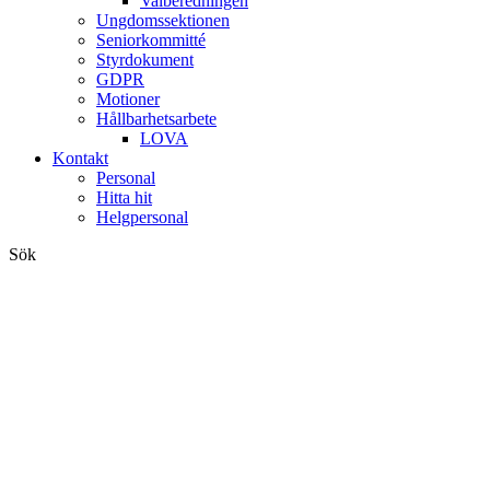
Valberedningen
Ungdomssektionen
Seniorkommitté
Styrdokument
GDPR
Motioner
Hållbarhetsarbete
LOVA
Kontakt
Personal
Hitta hit
Helgpersonal
Sök