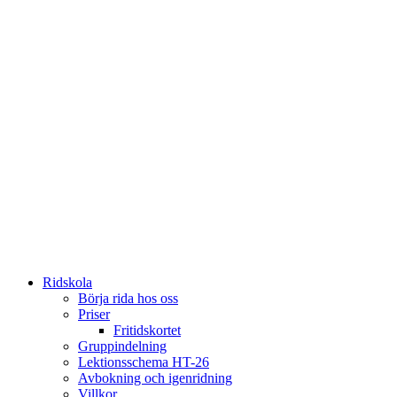
Ridskola
Börja rida hos oss
Priser
Fritidskortet
Gruppindelning
Lektionsschema HT-26
Avbokning och igenridning
Villkor