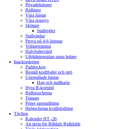
Privatlektioner
Ridläger
Våra hästar
Våra ponnys
Skötare
Stallregler
Stallvärdar
Prova på 4-6 åringar
Voltigeträning
Halvfodervärd
Utbildningsplan unga ledare
Inackordering
Paddocken
Beställ kraftfoder och strö
Uppstallade hästar
Hag och stallkarta
Hyra B-kortsbil
Ridhusschema
Tränare
Priser uppstallning
Helgschema kvällsfodring
Tävling
Kalender HT -26
Att tävla för Billdals Ridklubb