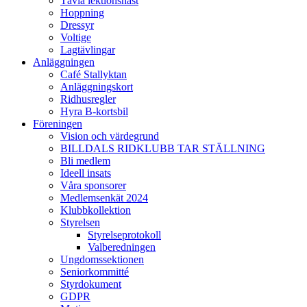
Tävla lektionshäst
Hoppning
Dressyr
Voltige
Lagtävlingar
Anläggningen
Café Stallyktan
Anläggningskort
Ridhusregler
Hyra B-kortsbil
Föreningen
Vision och värdegrund
BILLDALS RIDKLUBB TAR STÄLLNING
Bli medlem
Ideell insats
Våra sponsorer
Medlemsenkät 2024
Klubbkollektion
Styrelsen
Styrelseprotokoll
Valberedningen
Ungdomssektionen
Seniorkommitté
Styrdokument
GDPR