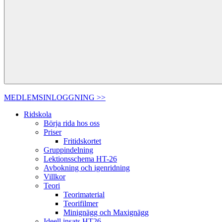
MEDLEMSINLOGGNING >>
Ridskola
Börja rida hos oss
Priser
Fritidskortet
Gruppindelning
Lektionsschema HT-26
Avbokning och igenridning
Villkor
Teori
Teorimaterial
Teorifilmer
Minignägg och Maxignägg
Ideell insats HT26