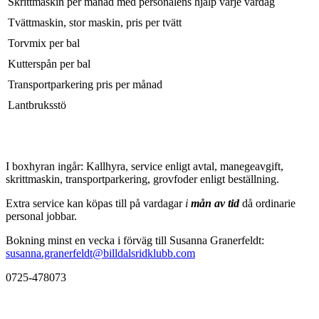
Skrittmaskin per månad med personalens hjälp varje vardag
Tvättmaskin, stor maskin, pris per tvätt
Torvmix per bal
Kutterspån per bal
Transportparkering pris per månad
Lantbruksstö
I boxhyran ingår: Kallhyra, service enligt avtal, manegeavgift,
skrittmaskin, transportparkering, grovfoder enligt beställning.
Extra service kan köpas till på vardagar
i
mån av tid
då ordinarie
personal jobbar.
Bokning minst en vecka i förväg till Susanna Granerfeldt:
susanna.granerfeldt@billdalsridklubb.com
0725-478073