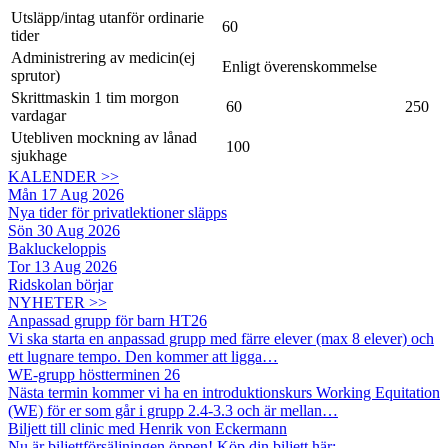
Utsläpp/intag utanför ordinarie
60
tider
Administrering av medicin(ej
Enligt överenskommelse
sprutor)
Skrittmaskin 1 tim morgon
60
250
vardagar
Utebliven mockning av lånad
100
sjukhage
KALENDER >>
Mån 17 Aug 2026
Nya tider för privatlektioner släpps
Sön 30 Aug 2026
Bakluckeloppis
Tor 13 Aug 2026
Ridskolan börjar
NYHETER >>
Anpassad grupp för barn HT26
Vi ska starta en anpassad grupp med färre elever (max 8 elever) och
ett lugnare tempo. Den kommer att ligga…
WE-grupp höstterminen 26
Nästa termin kommer vi ha en introduktionskurs Working Equitation
(WE) för er som går i grupp 2.4-3.3 och är mellan…
Biljett till clinic med Henrik von Eckermann
Nu är biljettförsäljningen öppen! Köp din biljett här: