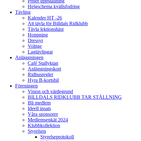
Priser uppstallning
Helgschema kvällsfodring
Tävling
Kalender HT -26
Att tävla för Billdals Ridklubb
Tävla lektionshäst
Hoppning
Dressyr
Voltige
Lagtävlingar
Anläggningen
Café Stallyktan
Anläggningskort
Ridhusregler
Hyra B-kortsbil
Föreningen
Vision och värdegrund
BILLDALS RIDKLUBB TAR STÄLLNING
Bli medlem
Ideell insats
Våra sponsorer
Medlemsenkät 2024
Klubbkollektion
Styrelsen
Styrelseprotokoll