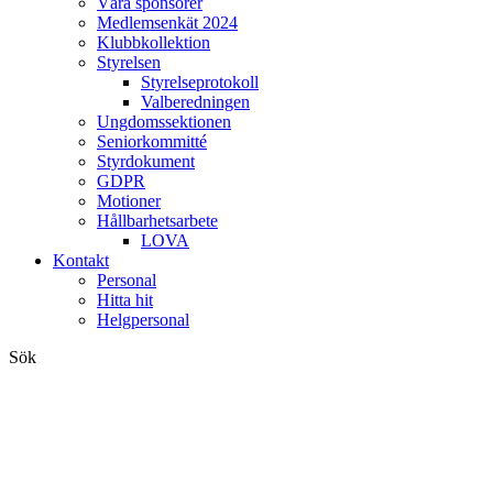
Våra sponsorer
Medlemsenkät 2024
Klubbkollektion
Styrelsen
Styrelseprotokoll
Valberedningen
Ungdomssektionen
Seniorkommitté
Styrdokument
GDPR
Motioner
Hållbarhetsarbete
LOVA
Kontakt
Personal
Hitta hit
Helgpersonal
Sök