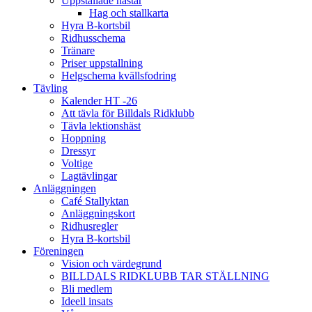
Uppstallade hästar
Hag och stallkarta
Hyra B-kortsbil
Ridhusschema
Tränare
Priser uppstallning
Helgschema kvällsfodring
Tävling
Kalender HT -26
Att tävla för Billdals Ridklubb
Tävla lektionshäst
Hoppning
Dressyr
Voltige
Lagtävlingar
Anläggningen
Café Stallyktan
Anläggningskort
Ridhusregler
Hyra B-kortsbil
Föreningen
Vision och värdegrund
BILLDALS RIDKLUBB TAR STÄLLNING
Bli medlem
Ideell insats