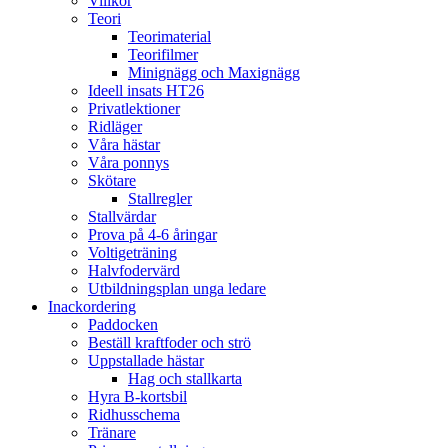
Villkor
Teori
Teorimaterial
Teorifilmer
Minignägg och Maxignägg
Ideell insats HT26
Privatlektioner
Ridläger
Våra hästar
Våra ponnys
Skötare
Stallregler
Stallvärdar
Prova på 4-6 åringar
Voltigeträning
Halvfodervärd
Utbildningsplan unga ledare
Inackordering
Paddocken
Beställ kraftfoder och strö
Uppstallade hästar
Hag och stallkarta
Hyra B-kortsbil
Ridhusschema
Tränare