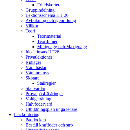
Fritidskortet
Gruppindelning
Lektionsschema HT-26
Avbokning och igenridning
Villkor
Teori
Teorimaterial
Teorifilmer
Minignägg och Maxignägg
Ideell insats HT26
Privatlektioner
Ridläger
Våra hästar
Våra ponnys
Skötare
Stallregler
Stallvärdar
Prova på 4-6 åringar
Voltigeträning
Halvfodervärd
Utbildningsplan unga ledare
Inackordering
Paddocken
Beställ kraftfoder och strö