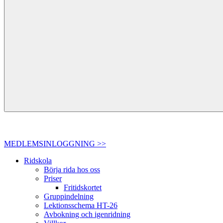
MEDLEMSINLOGGNING >>
Ridskola
Börja rida hos oss
Priser
Fritidskortet
Gruppindelning
Lektionsschema HT-26
Avbokning och igenridning