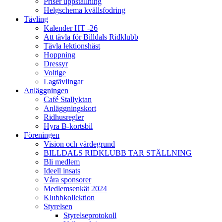
Priser uppstallning
Helgschema kvällsfodring
Tävling
Kalender HT -26
Att tävla för Billdals Ridklubb
Tävla lektionshäst
Hoppning
Dressyr
Voltige
Lagtävlingar
Anläggningen
Café Stallyktan
Anläggningskort
Ridhusregler
Hyra B-kortsbil
Föreningen
Vision och värdegrund
BILLDALS RIDKLUBB TAR STÄLLNING
Bli medlem
Ideell insats
Våra sponsorer
Medlemsenkät 2024
Klubbkollektion
Styrelsen
Styrelseprotokoll