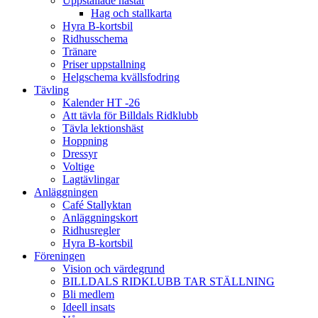
Uppstallade hästar
Hag och stallkarta
Hyra B-kortsbil
Ridhusschema
Tränare
Priser uppstallning
Helgschema kvällsfodring
Tävling
Kalender HT -26
Att tävla för Billdals Ridklubb
Tävla lektionshäst
Hoppning
Dressyr
Voltige
Lagtävlingar
Anläggningen
Café Stallyktan
Anläggningskort
Ridhusregler
Hyra B-kortsbil
Föreningen
Vision och värdegrund
BILLDALS RIDKLUBB TAR STÄLLNING
Bli medlem
Ideell insats