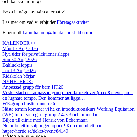
och kanske ridning?
Boka in något av våra alternativ!
Läs mer om vad vi erbjuder
Företagsaktivitet
Frågor till
karin.hanunu@billdalsridklubb.com
KALENDER >>
Mån 17 Aug 2026
Nya tider för privatlektioner släpps
Sön 30 Aug 2026
Bakluckeloppis
Tor 13 Aug 2026
Ridskolan börjar
NYHETER >>
Anpassad grupp för barn HT26
Vi ska starta en anpassad grupp med färre elever (max 8 elever) och
ett lugnare tempo. Den kommer att ligga…
WE-grupp höstterminen 26
Nästa termin kommer vi ha en introduktionskurs Working Equitation
(WE) för er som går i grupp 2.4-3.3 och är mellan…
Biljett till clinic med Henrik von Eckermann
Nu är biljettförsäljningen öppen! Köp din biljett här:
https://nortic.se/ticket/event/84149
VÅRA SPONSORER