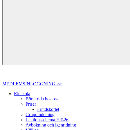
MEDLEMSINLOGGNING >>
Ridskola
Börja rida hos oss
Priser
Fritidskortet
Gruppindelning
Lektionsschema HT-26
Avbokning och igenridning