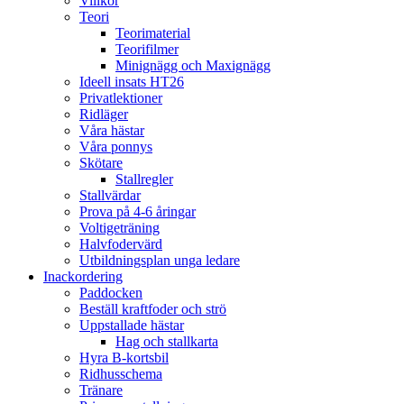
Villkor
Teori
Teorimaterial
Teorifilmer
Minignägg och Maxignägg
Ideell insats HT26
Privatlektioner
Ridläger
Våra hästar
Våra ponnys
Skötare
Stallregler
Stallvärdar
Prova på 4-6 åringar
Voltigeträning
Halvfodervärd
Utbildningsplan unga ledare
Inackordering
Paddocken
Beställ kraftfoder och strö
Uppstallade hästar
Hag och stallkarta
Hyra B-kortsbil
Ridhusschema
Tränare