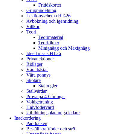
Fritidskortet
Gruppindelning
Lektionsschema HT-26
Avbokning och igenridning
Villkor
Teori
Teorimaterial
Teorifilmer
Minignägg och Maxignägg
Ideell insats HT26
Privatlektioner
Ridläger
Våra hästar
Våra ponnys
Skötare
Stallregler
Stallvärdar
Prova på 4-6 åringar
Voltigeträning
Halvfodervärd
Utbildningsplan unga ledare
Inackordering
Paddocken
Beställ kraftfoder och strö