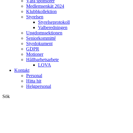
Våra sponsorer
Medlemsenkät 2024
Klubbkollektion
Styrelsen
Styrelseprotokoll
Valberedningen
Ungdomssektionen
Seniorkommitté
Styrdokument
GDPR
Motioner
Hållbarhetsarbete
LOVA
Kontakt
Personal
Hitta hit
Helgpersonal
Sök