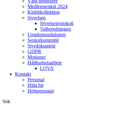
Våra sponsorer
Medlemsenkät 2024
Klubbkollektion
Styrelsen
Styrelseprotokoll
Valberedningen
Ungdomssektionen
Seniorkommitté
Styrdokument
GDPR
Motioner
Hållbarhetsarbete
LOVA
Kontakt
Personal
Hitta hit
Helgpersonal
Sök