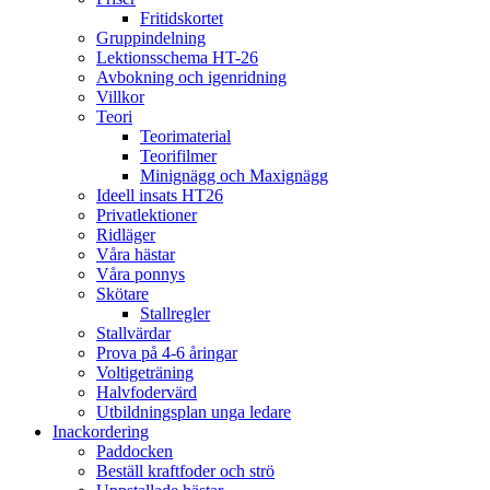
Fritidskortet
Gruppindelning
Lektionsschema HT-26
Avbokning och igenridning
Villkor
Teori
Teorimaterial
Teorifilmer
Minignägg och Maxignägg
Ideell insats HT26
Privatlektioner
Ridläger
Våra hästar
Våra ponnys
Skötare
Stallregler
Stallvärdar
Prova på 4-6 åringar
Voltigeträning
Halvfodervärd
Utbildningsplan unga ledare
Inackordering
Paddocken
Beställ kraftfoder och strö