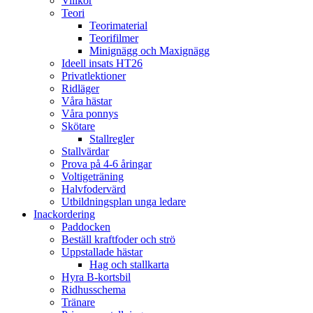
Villkor
Teori
Teorimaterial
Teorifilmer
Minignägg och Maxignägg
Ideell insats HT26
Privatlektioner
Ridläger
Våra hästar
Våra ponnys
Skötare
Stallregler
Stallvärdar
Prova på 4-6 åringar
Voltigeträning
Halvfodervärd
Utbildningsplan unga ledare
Inackordering
Paddocken
Beställ kraftfoder och strö
Uppstallade hästar
Hag och stallkarta
Hyra B-kortsbil
Ridhusschema
Tränare