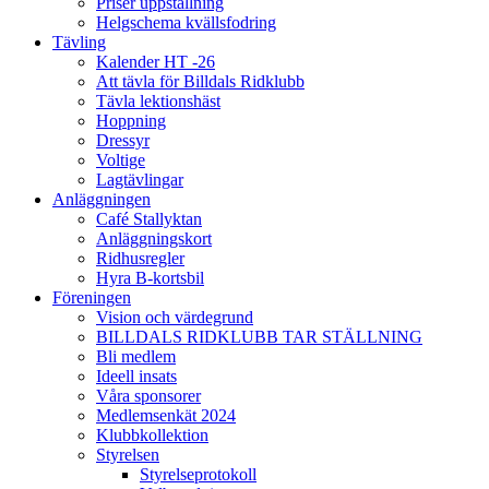
Priser uppstallning
Helgschema kvällsfodring
Tävling
Kalender HT -26
Att tävla för Billdals Ridklubb
Tävla lektionshäst
Hoppning
Dressyr
Voltige
Lagtävlingar
Anläggningen
Café Stallyktan
Anläggningskort
Ridhusregler
Hyra B-kortsbil
Föreningen
Vision och värdegrund
BILLDALS RIDKLUBB TAR STÄLLNING
Bli medlem
Ideell insats
Våra sponsorer
Medlemsenkät 2024
Klubbkollektion
Styrelsen
Styrelseprotokoll