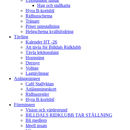
Uppstallade hästar
Hag och stallkarta
Hyra B-kortsbil
Ridhusschema
Tränare
Priser uppstallning
Helgschema kvällsfodring
Tävling
Kalender HT -26
Att tävla för Billdals Ridklubb
Tävla lektionshäst
Hoppning
Dressyr
Voltige
Lagtävlingar
Anläggningen
Café Stallyktan
Anläggningskort
Ridhusregler
Hyra B-kortsbil
Föreningen
Vision och värdegrund
BILLDALS RIDKLUBB TAR STÄLLNING
Bli medlem
Ideell insats