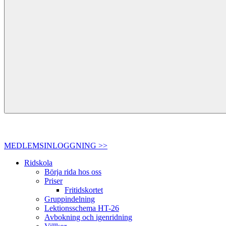
MEDLEMSINLOGGNING >>
Ridskola
Börja rida hos oss
Priser
Fritidskortet
Gruppindelning
Lektionsschema HT-26
Avbokning och igenridning