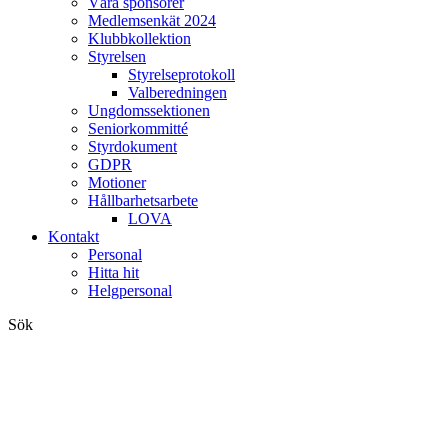
Våra sponsorer
Medlemsenkät 2024
Klubbkollektion
Styrelsen
Styrelseprotokoll
Valberedningen
Ungdomssektionen
Seniorkommitté
Styrdokument
GDPR
Motioner
Hållbarhetsarbete
LOVA
Kontakt
Personal
Hitta hit
Helgpersonal
Sök