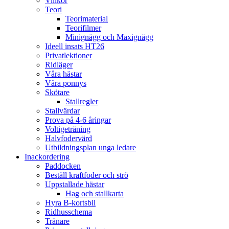
Villkor
Teori
Teorimaterial
Teorifilmer
Minignägg och Maxignägg
Ideell insats HT26
Privatlektioner
Ridläger
Våra hästar
Våra ponnys
Skötare
Stallregler
Stallvärdar
Prova på 4-6 åringar
Voltigeträning
Halvfodervärd
Utbildningsplan unga ledare
Inackordering
Paddocken
Beställ kraftfoder och strö
Uppstallade hästar
Hag och stallkarta
Hyra B-kortsbil
Ridhusschema
Tränare