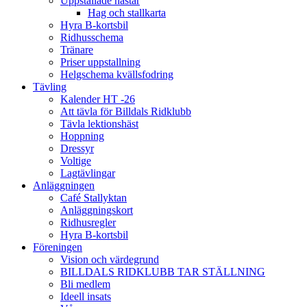
Uppstallade hästar
Hag och stallkarta
Hyra B-kortsbil
Ridhusschema
Tränare
Priser uppstallning
Helgschema kvällsfodring
Tävling
Kalender HT -26
Att tävla för Billdals Ridklubb
Tävla lektionshäst
Hoppning
Dressyr
Voltige
Lagtävlingar
Anläggningen
Café Stallyktan
Anläggningskort
Ridhusregler
Hyra B-kortsbil
Föreningen
Vision och värdegrund
BILLDALS RIDKLUBB TAR STÄLLNING
Bli medlem
Ideell insats