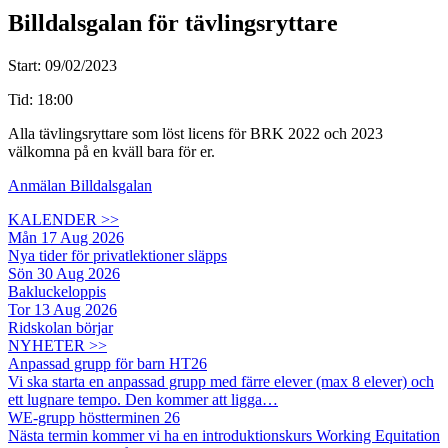
Billdalsgalan för tävlingsryttare
Start: 09/02/2023
Tid: 18:00
Alla tävlingsryttare som löst licens för BRK 2022 och 2023
välkomna på en kväll bara för er.
Anmälan Billdalsgalan
KALENDER >>
Mån 17 Aug 2026
Nya tider för privatlektioner släpps
Sön 30 Aug 2026
Bakluckeloppis
Tor 13 Aug 2026
Ridskolan börjar
NYHETER >>
Anpassad grupp för barn HT26
Vi ska starta en anpassad grupp med färre elever (max 8 elever) och
ett lugnare tempo. Den kommer att ligga…
WE-grupp höstterminen 26
Nästa termin kommer vi ha en introduktionskurs Working Equitation