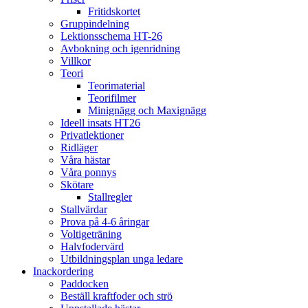
Fritidskortet
Gruppindelning
Lektionsschema HT-26
Avbokning och igenridning
Villkor
Teori
Teorimaterial
Teorifilmer
Minignägg och Maxignägg
Ideell insats HT26
Privatlektioner
Ridläger
Våra hästar
Våra ponnys
Skötare
Stallregler
Stallvärdar
Prova på 4-6 åringar
Voltigeträning
Halvfodervärd
Utbildningsplan unga ledare
Inackordering
Paddocken
Beställ kraftfoder och strö