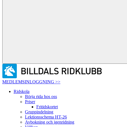
MEDLEMSINLOGGNING >>
Ridskola
Börja rida hos oss
Priser
Fritidskortet
Gruppindelning
Lektionsschema HT-26
Avbokning och igenridning