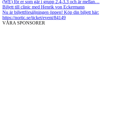
(WE) för er som går i grupp 2.4-3.3 och är mellan…
Biljett till clinic med Henrik von Eckermann
Nu är biljettförsäljningen öppen! Köp din biljett här:
https://nortic.se/ticket/event/84149
VÅRA SPONSORER