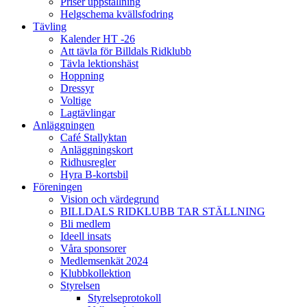
Priser uppstallning
Helgschema kvällsfodring
Tävling
Kalender HT -26
Att tävla för Billdals Ridklubb
Tävla lektionshäst
Hoppning
Dressyr
Voltige
Lagtävlingar
Anläggningen
Café Stallyktan
Anläggningskort
Ridhusregler
Hyra B-kortsbil
Föreningen
Vision och värdegrund
BILLDALS RIDKLUBB TAR STÄLLNING
Bli medlem
Ideell insats
Våra sponsorer
Medlemsenkät 2024
Klubbkollektion
Styrelsen
Styrelseprotokoll