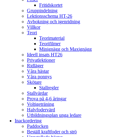
Fritidskortet
Gruppindelning
Lektionsschema HT-26
Avbokning och igenridning
Villkor
Teori
Teorimaterial
Teorifilmer
Minignägg och Maxignägg
Ideell insats HT26
Privatlektioner
Ridläger
Våra hästar
Våra ponnys
Skötare
Stallregler
Stallvärdar
Prova på 4-6 åringar
Voltigeträning
Halvfodervärd
Utbildningsplan unga ledare
Inackordering
Paddocken
Beställ kraftfoder och strö