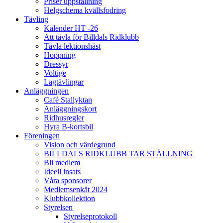
Priser uppstallning
Helgschema kvällsfodring
Tävling
Kalender HT -26
Att tävla för Billdals Ridklubb
Tävla lektionshäst
Hoppning
Dressyr
Voltige
Lagtävlingar
Anläggningen
Café Stallyktan
Anläggningskort
Ridhusregler
Hyra B-kortsbil
Föreningen
Vision och värdegrund
BILLDALS RIDKLUBB TAR STÄLLNING
Bli medlem
Ideell insats
Våra sponsorer
Medlemsenkät 2024
Klubbkollektion
Styrelsen
Styrelseprotokoll