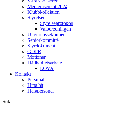
Våra sponsorer
Medlemsenkät 2024
Klubbkollektion
Styrelsen
Styrelseprotokoll
Valberedningen
Ungdomssektionen
Seniorkommitté
Styrdokument
GDPR
Motioner
Hållbarhetsarbete
LOVA
Kontakt
Personal
Hitta hit
Helgpersonal
Sök