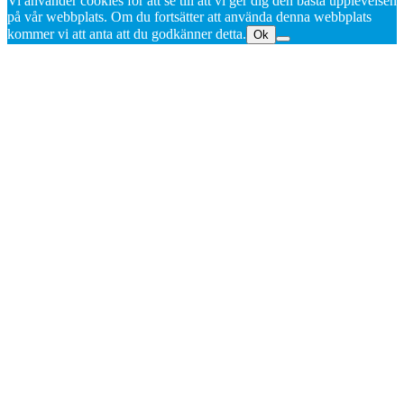
Vi använder cookies för att se till att vi ger dig den bästa upplevelsen
på vår webbplats. Om du fortsätter att använda denna webbplats
kommer vi att anta att du godkänner detta.
Ok