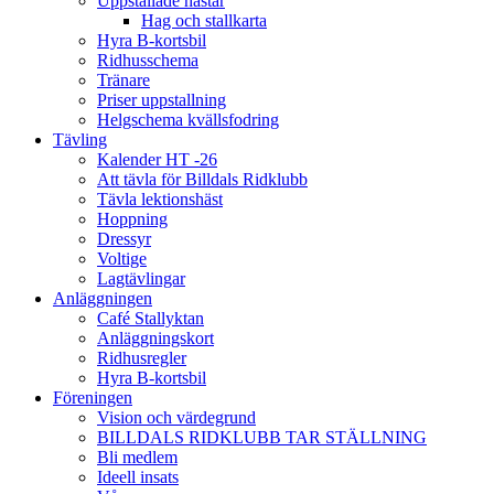
Uppstallade hästar
Hag och stallkarta
Hyra B-kortsbil
Ridhusschema
Tränare
Priser uppstallning
Helgschema kvällsfodring
Tävling
Kalender HT -26
Att tävla för Billdals Ridklubb
Tävla lektionshäst
Hoppning
Dressyr
Voltige
Lagtävlingar
Anläggningen
Café Stallyktan
Anläggningskort
Ridhusregler
Hyra B-kortsbil
Föreningen
Vision och värdegrund
BILLDALS RIDKLUBB TAR STÄLLNING
Bli medlem
Ideell insats