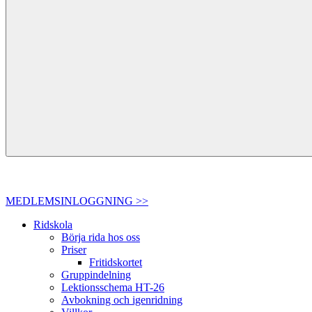
MEDLEMSINLOGGNING >>
Ridskola
Börja rida hos oss
Priser
Fritidskortet
Gruppindelning
Lektionsschema HT-26
Avbokning och igenridning