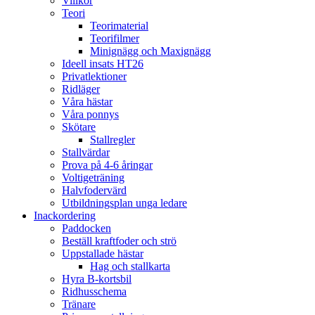
Villkor
Teori
Teorimaterial
Teorifilmer
Minignägg och Maxignägg
Ideell insats HT26
Privatlektioner
Ridläger
Våra hästar
Våra ponnys
Skötare
Stallregler
Stallvärdar
Prova på 4-6 åringar
Voltigeträning
Halvfodervärd
Utbildningsplan unga ledare
Inackordering
Paddocken
Beställ kraftfoder och strö
Uppstallade hästar
Hag och stallkarta
Hyra B-kortsbil
Ridhusschema
Tränare