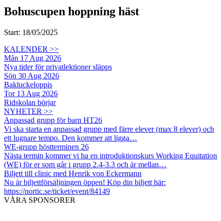
Bohuscupen hoppning häst
Start: 18/05/2025
KALENDER >>
Mån 17 Aug 2026
Nya tider för privatlektioner släpps
Sön 30 Aug 2026
Bakluckeloppis
Tor 13 Aug 2026
Ridskolan börjar
NYHETER >>
Anpassad grupp för barn HT26
Vi ska starta en anpassad grupp med färre elever (max 8 elever) och
ett lugnare tempo. Den kommer att ligga…
WE-grupp höstterminen 26
Nästa termin kommer vi ha en introduktionskurs Working Equitation
(WE) för er som går i grupp 2.4-3.3 och är mellan…
Biljett till clinic med Henrik von Eckermann
Nu är biljettförsäljningen öppen! Köp din biljett här:
https://nortic.se/ticket/event/84149
VÅRA SPONSORER