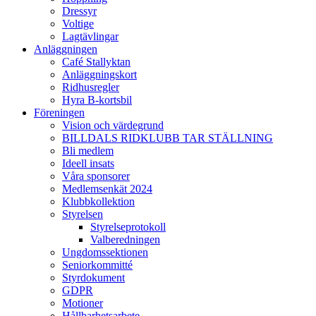
Dressyr
Voltige
Lagtävlingar
Anläggningen
Café Stallyktan
Anläggningskort
Ridhusregler
Hyra B-kortsbil
Föreningen
Vision och värdegrund
BILLDALS RIDKLUBB TAR STÄLLNING
Bli medlem
Ideell insats
Våra sponsorer
Medlemsenkät 2024
Klubbkollektion
Styrelsen
Styrelseprotokoll
Valberedningen
Ungdomssektionen
Seniorkommitté
Styrdokument
GDPR
Motioner
Hållbarhetsarbete