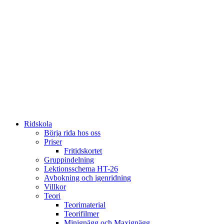
Ridskola
Börja rida hos oss
Priser
Fritidskortet
Gruppindelning
Lektionsschema HT-26
Avbokning och igenridning
Villkor
Teori
Teorimaterial
Teorifilmer
Minignägg och Maxignägg