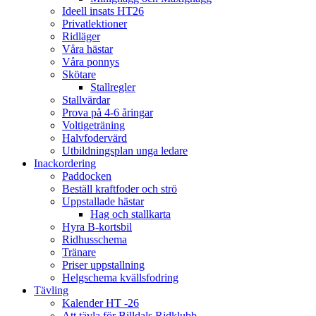
Ideell insats HT26
Privatlektioner
Ridläger
Våra hästar
Våra ponnys
Skötare
Stallregler
Stallvärdar
Prova på 4-6 åringar
Voltigeträning
Halvfodervärd
Utbildningsplan unga ledare
Inackordering
Paddocken
Beställ kraftfoder och strö
Uppstallade hästar
Hag och stallkarta
Hyra B-kortsbil
Ridhusschema
Tränare
Priser uppstallning
Helgschema kvällsfodring
Tävling
Kalender HT -26
Att tävla för Billdals Ridklubb