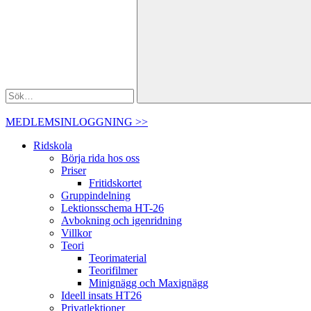
MEDLEMSINLOGGNING >>
Ridskola
Börja rida hos oss
Priser
Fritidskortet
Gruppindelning
Lektionsschema HT-26
Avbokning och igenridning
Villkor
Teori
Teorimaterial
Teorifilmer
Minignägg och Maxignägg
Ideell insats HT26
Privatlektioner