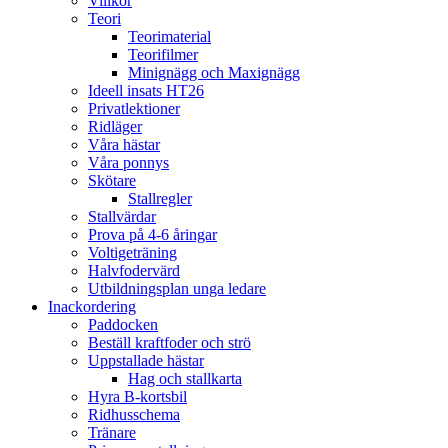
Villkor
Teori
Teorimaterial
Teorifilmer
Minignägg och Maxignägg
Ideell insats HT26
Privatlektioner
Ridläger
Våra hästar
Våra ponnys
Skötare
Stallregler
Stallvärdar
Prova på 4-6 åringar
Voltigeträning
Halvfodervärd
Utbildningsplan unga ledare
Inackordering
Paddocken
Beställ kraftfoder och strö
Uppstallade hästar
Hag och stallkarta
Hyra B-kortsbil
Ridhusschema
Tränare