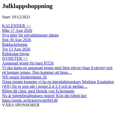
Julklappshoppning
Start: 19/12/2021
KALENDER >>
Mån 17 Aug 2026
Nya tider för privatlektioner släpps
Sön 30 Aug 2026
Bakluckeloppis
Tor 13 Aug 2026
Ridskolan börjar
NYHETER >>
Anpassad grupp för barn HT26
Vi ska starta en anpassad grupp med färre elever (max 8 elever) och
ett lugnare tempo. Den kommer att ligga…
WE-grupp höstterminen 26
Nästa termin kommer vi ha en introduktionskurs Working Equitation
(WE) för er som går i grupp 2.4-3.3 och är mellan…
Biljett till clinic med Henrik von Eckermann
Nu är biljettförsäljningen öppen! Köp din biljett här:
https://nortic.se/ticket/event/84149
VÅRA SPONSORER