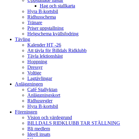
Uppstallade hästar
Hag och stallkarta
Hyra B-kortsbil
Ridhusschema
Tränare
Priser uppstallning
Helgschema kvällsfodring
Tävling
Kalender HT -26
Att tävla för Billdals Ridklubb
Tävla lektionshäst
Hoppning
Dressyr
Voltige
Lagtävlingar
Anläggningen
Café Stallyktan
Anläggningskort
Ridhusregler
Hyra B-kortsbil
Föreningen
Vision och värdegrund
BILLDALS RIDKLUBB TAR STÄLLNING
Bli medlem
Ideell insats