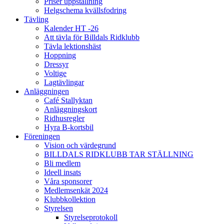
Priser uppstallning
Helgschema kvällsfodring
Tävling
Kalender HT -26
Att tävla för Billdals Ridklubb
Tävla lektionshäst
Hoppning
Dressyr
Voltige
Lagtävlingar
Anläggningen
Café Stallyktan
Anläggningskort
Ridhusregler
Hyra B-kortsbil
Föreningen
Vision och värdegrund
BILLDALS RIDKLUBB TAR STÄLLNING
Bli medlem
Ideell insats
Våra sponsorer
Medlemsenkät 2024
Klubbkollektion
Styrelsen
Styrelseprotokoll