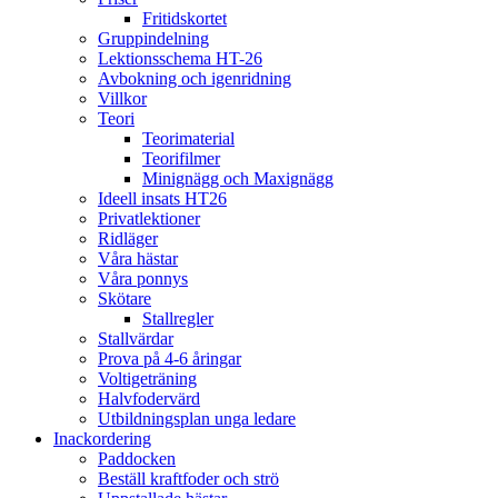
Fritidskortet
Gruppindelning
Lektionsschema HT-26
Avbokning och igenridning
Villkor
Teori
Teorimaterial
Teorifilmer
Minignägg och Maxignägg
Ideell insats HT26
Privatlektioner
Ridläger
Våra hästar
Våra ponnys
Skötare
Stallregler
Stallvärdar
Prova på 4-6 åringar
Voltigeträning
Halvfodervärd
Utbildningsplan unga ledare
Inackordering
Paddocken
Beställ kraftfoder och strö