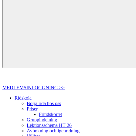
MEDLEMSINLOGGNING >>
Ridskola
Börja rida hos oss
Priser
Fritidskortet
Gruppindelning
Lektionsschema HT-26
Avbokning och igenridning