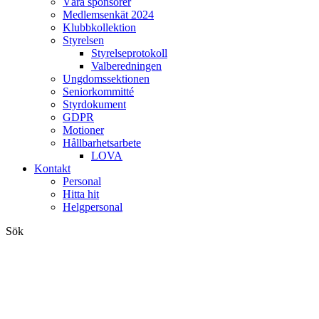
Våra sponsorer
Medlemsenkät 2024
Klubbkollektion
Styrelsen
Styrelseprotokoll
Valberedningen
Ungdomssektionen
Seniorkommitté
Styrdokument
GDPR
Motioner
Hållbarhetsarbete
LOVA
Kontakt
Personal
Hitta hit
Helgpersonal
Sök