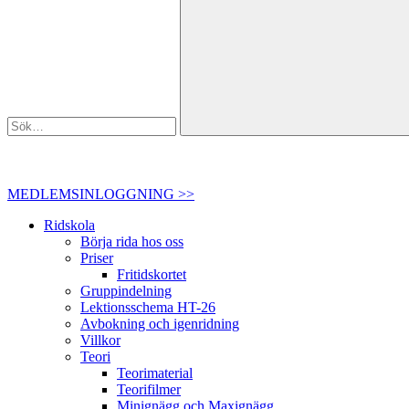
MEDLEMSINLOGGNING >>
Ridskola
Börja rida hos oss
Priser
Fritidskortet
Gruppindelning
Lektionsschema HT-26
Avbokning och igenridning
Villkor
Teori
Teorimaterial
Teorifilmer
Minignägg och Maxignägg