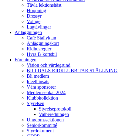
Tävla lektionshäst
Hoppning
Dressyr
Voltige
Lagtävlingar
Anläggningen
Café Stallyktan
Anläggningskort
Ridhusregler
Hyra B-kortsbil
Föreningen
Vision och värdegrund
BILLDALS RIDKLUBB TAR STÄLLNING
Bli medlem
Ideell insats
Våra sponsorer
Medlemsenkät 2024
Klubbkollektion
Styrelsen
Styrelseprotokoll
Valberedningen
Ungdomssektionen
Seniorkommitté
Styrdokument