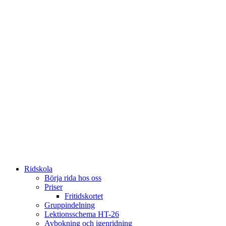
Ridskola
Börja rida hos oss
Priser
Fritidskortet
Gruppindelning
Lektionsschema HT-26
Avbokning och igenridning