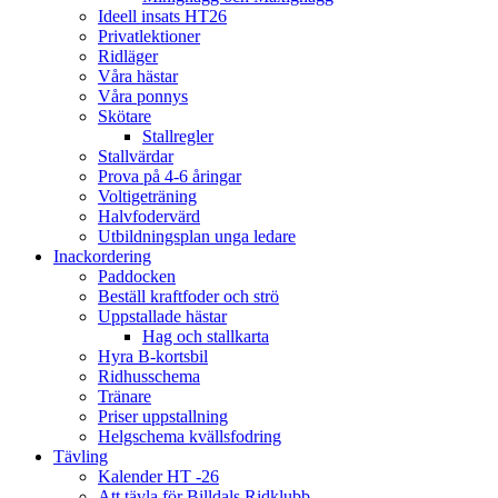
Ideell insats HT26
Privatlektioner
Ridläger
Våra hästar
Våra ponnys
Skötare
Stallregler
Stallvärdar
Prova på 4-6 åringar
Voltigeträning
Halvfodervärd
Utbildningsplan unga ledare
Inackordering
Paddocken
Beställ kraftfoder och strö
Uppstallade hästar
Hag och stallkarta
Hyra B-kortsbil
Ridhusschema
Tränare
Priser uppstallning
Helgschema kvällsfodring
Tävling
Kalender HT -26
Att tävla för Billdals Ridklubb