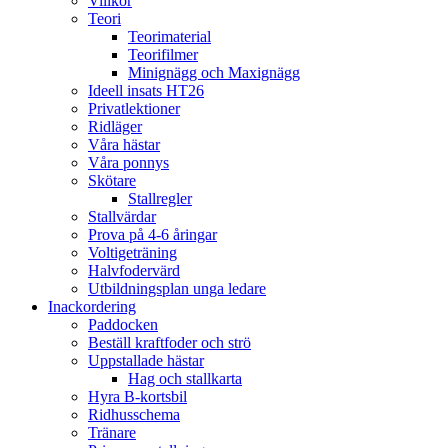
Villkor
Teori
Teorimaterial
Teorifilmer
Minignägg och Maxignägg
Ideell insats HT26
Privatlektioner
Ridläger
Våra hästar
Våra ponnys
Skötare
Stallregler
Stallvärdar
Prova på 4-6 åringar
Voltigeträning
Halvfodervärd
Utbildningsplan unga ledare
Inackordering
Paddocken
Beställ kraftfoder och strö
Uppstallade hästar
Hag och stallkarta
Hyra B-kortsbil
Ridhusschema
Tränare