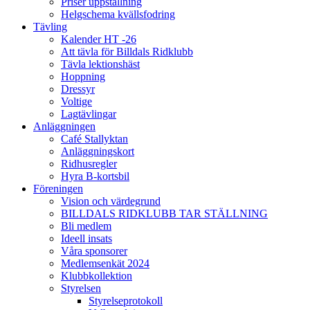
Priser uppstallning
Helgschema kvällsfodring
Tävling
Kalender HT -26
Att tävla för Billdals Ridklubb
Tävla lektionshäst
Hoppning
Dressyr
Voltige
Lagtävlingar
Anläggningen
Café Stallyktan
Anläggningskort
Ridhusregler
Hyra B-kortsbil
Föreningen
Vision och värdegrund
BILLDALS RIDKLUBB TAR STÄLLNING
Bli medlem
Ideell insats
Våra sponsorer
Medlemsenkät 2024
Klubbkollektion
Styrelsen
Styrelseprotokoll