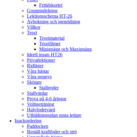
Fritidskortet
Gruppindelning
Lektionsschema HT-26
Avbokning och igenridning
Villkor
Teori
Teorimaterial
Teorifilmer
Minignägg och Maxignägg
Ideell insats HT26
Privatlektioner
Ridläger
Våra hästar
Våra ponnys
Skötare
Stallregler
Stallvärdar
Prova på 4-6 åringar
Voltigeträning
Halvfodervärd
Utbildningsplan unga ledare
Inackordering
Paddocken
Beställ kraftfoder och strö