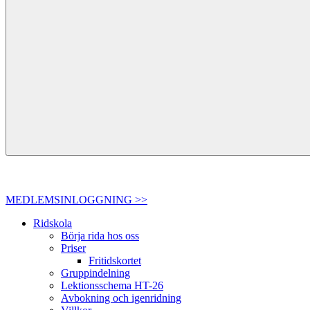
MEDLEMSINLOGGNING >>
Ridskola
Börja rida hos oss
Priser
Fritidskortet
Gruppindelning
Lektionsschema HT-26
Avbokning och igenridning