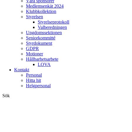
Våra sponsorer
Medlemsenkät 2024
Klubbkollektion
Styrelsen
Styrelseprotokoll
Valberedningen
Ungdomssektionen
Seniorkommitté
Styrdokument
GDPR
Motioner
Hållbarhetsarbete
LOVA
Kontakt
Personal
Hitta hit
Helgpersonal
Sök