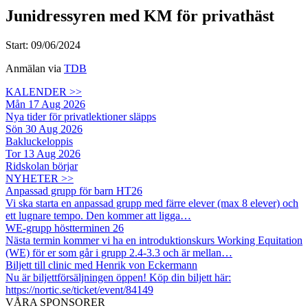
Junidressyren med KM för privathäst
Start: 09/06/2024
Anmälan via
TDB
KALENDER >>
Mån 17 Aug 2026
Nya tider för privatlektioner släpps
Sön 30 Aug 2026
Bakluckeloppis
Tor 13 Aug 2026
Ridskolan börjar
NYHETER >>
Anpassad grupp för barn HT26
Vi ska starta en anpassad grupp med färre elever (max 8 elever) och
ett lugnare tempo. Den kommer att ligga…
WE-grupp höstterminen 26
Nästa termin kommer vi ha en introduktionskurs Working Equitation
(WE) för er som går i grupp 2.4-3.3 och är mellan…
Biljett till clinic med Henrik von Eckermann
Nu är biljettförsäljningen öppen! Köp din biljett här:
https://nortic.se/ticket/event/84149
VÅRA SPONSORER