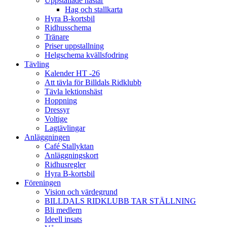
Uppstallade hästar
Hag och stallkarta
Hyra B-kortsbil
Ridhusschema
Tränare
Priser uppstallning
Helgschema kvällsfodring
Tävling
Kalender HT -26
Att tävla för Billdals Ridklubb
Tävla lektionshäst
Hoppning
Dressyr
Voltige
Lagtävlingar
Anläggningen
Café Stallyktan
Anläggningskort
Ridhusregler
Hyra B-kortsbil
Föreningen
Vision och värdegrund
BILLDALS RIDKLUBB TAR STÄLLNING
Bli medlem
Ideell insats