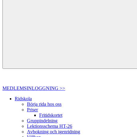
MEDLEMSINLOGGNING >>
Ridskola
Börja rida hos oss
Priser
Fritidskortet
Gruppindelning
Lektionsschema HT-26
Avbokning och igenridning