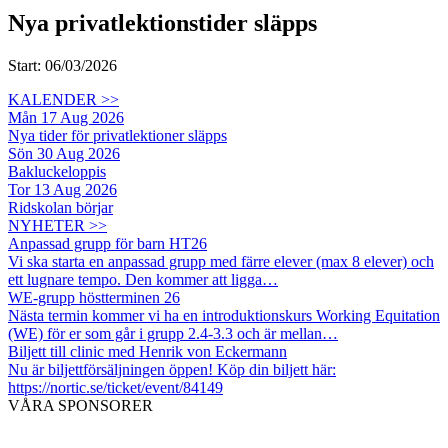
Nya privatlektionstider släpps
Start: 06/03/2026
KALENDER >>
Mån 17 Aug 2026
Nya tider för privatlektioner släpps
Sön 30 Aug 2026
Bakluckeloppis
Tor 13 Aug 2026
Ridskolan börjar
NYHETER >>
Anpassad grupp för barn HT26
Vi ska starta en anpassad grupp med färre elever (max 8 elever) och
ett lugnare tempo. Den kommer att ligga…
WE-grupp höstterminen 26
Nästa termin kommer vi ha en introduktionskurs Working Equitation
(WE) för er som går i grupp 2.4-3.3 och är mellan…
Biljett till clinic med Henrik von Eckermann
Nu är biljettförsäljningen öppen! Köp din biljett här:
https://nortic.se/ticket/event/84149
VÅRA SPONSORER