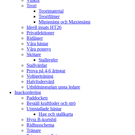
Villkor
Teori
Teorimaterial
Teorifilmer
Minignägg och Maxignägg
Ideell insats HT26
Privatlektioner
Ridläger
Våra hästar
Våra ponnys
Skötare
Stallregler
Stallvärdar
Prova på 4-6 åringar
Voltigeträning
Halvfodervärd
Utbildningsplan unga ledare
Inackordering
Paddocken
Beställ kraftfoder och strö
Uppstallade hästar
Hag och stallkarta
Hyra B-kortsbil
Ridhusschema
Tränare