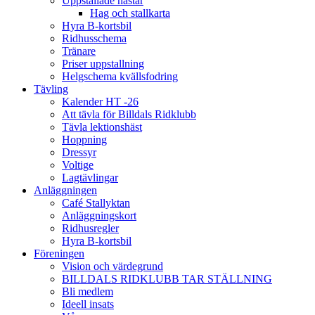
Uppstallade hästar
Hag och stallkarta
Hyra B-kortsbil
Ridhusschema
Tränare
Priser uppstallning
Helgschema kvällsfodring
Tävling
Kalender HT -26
Att tävla för Billdals Ridklubb
Tävla lektionshäst
Hoppning
Dressyr
Voltige
Lagtävlingar
Anläggningen
Café Stallyktan
Anläggningskort
Ridhusregler
Hyra B-kortsbil
Föreningen
Vision och värdegrund
BILLDALS RIDKLUBB TAR STÄLLNING
Bli medlem
Ideell insats