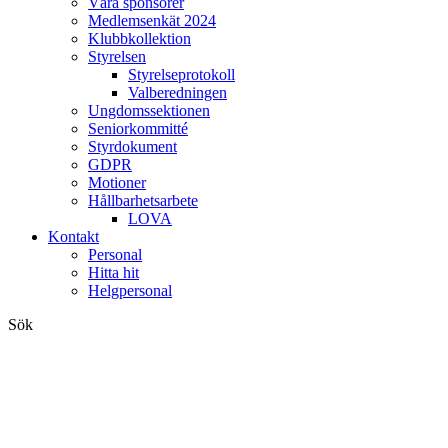
Våra sponsorer
Medlemsenkät 2024
Klubbkollektion
Styrelsen
Styrelseprotokoll
Valberedningen
Ungdomssektionen
Seniorkommitté
Styrdokument
GDPR
Motioner
Hållbarhetsarbete
LOVA
Kontakt
Personal
Hitta hit
Helgpersonal
Sök