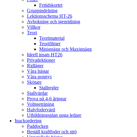
Fritidskortet
Gruppindelning
Lektionsschema HT-26
Avbokning och igenridning
Villkor
Teori
Teorimaterial
Teorifilmer
Minignägg och Maxignägg
Ideell insats HT26
Privatlektioner
Ridläger
Våra hästar
Våra ponnys
Skötare
Stallregler
Stallvärdar
Prova på 4-6 åringar
Voltigeträning
Halvfodervärd
Utbildningsplan unga ledare
Inackordering
Paddocken
Beställ kraftfoder och strö