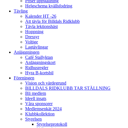
Priser uppstallning
Helgschema kvällsfodring
Tävling
Kalender HT -26
Att tävla för Billdals Ridklubb
Tävla lektionshäst
Hoppning
Dressyr
Voltige
Lagtävlingar
Anläggningen
Café Stallyktan
Anläggningskort
Ridhusregler
Hyra B-kortsbil
Föreningen
Vision och värdegrund
BILLDALS RIDKLUBB TAR STÄLLNING
Bli medlem
Ideell insats
Våra sponsorer
Medlemsenkät 2024
Klubbkollektion
Styrelsen
Styrelseprotokoll