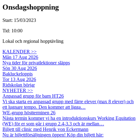
Onsdagshoppning
Start: 15/03/2023
Tid: 10:00
Lokal och regional hopptävling
KALENDER >>
Mån 17 Aug 2026
Nya tider för privatlektioner släpps
Sön 30 Aug 2026
Bakluckeloppis
Tor 13 Aug 2026
Ridskolan börjar
NYHETER >>
Anpassad grupp för barn HT26
Vi ska starta en anpassad grupp med färre elever (max 8 elever) och
ett lugnare tempo. Den kommer att ligga…
WE-grupp höstterminen 26
Nästa termin kommer vi ha en introduktionskurs Working Equitation
(WE) för er som går i grupp 2.4-3.3 och är mellan…
Biljett till clinic med Henrik von Eckermann
Nu är biljettförsäljningen öppen! Köp din biljett här: