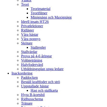
Villkor
Teori
Teorimaterial
Teorifilmer
Minignägg och Maxignägg
Ideell insats HT26
Privatlektioner
Ridläger
Våra hästar
Våra ponnys
Skötare
Stallregler
Stallvärdar
Prova på 4-6 åringar
Voltigeträning
Halvfodervärd
Utbildningsplan unga ledare
Inackordering
Paddocken
Beställ kraftfoder och strö
Uppstallade hästar
Hag och stallkarta
Hyra B-kortsbil
Ridhusschema
Tränare