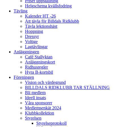
Priser uppstallning
Helgschema kvällsfodring
Tävling
Kalender HT -26
Att tävla för Billdals Ridklubb
Tävla lektionshäst
Hoppning
Dressyr
Voltige
Lagtävlingar
Anläggningen
Café Stallyktan
Anläggningskort
Ridhusregler
Hyra B-kortsbil
Föreningen
Vision och värdegrund
BILLDALS RIDKLUBB TAR STÄLLNING
Bli medlem
Ideell insats
Våra sponsorer
Medlemsenkät 2024
Klubbkollektion
Styrelsen
Styrelseprotokoll