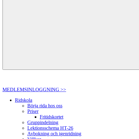
MEDLEMSINLOGGNING >>
Ridskola
Börja rida hos oss
Priser
Fritidskortet
Gruppindelning
Lektionsschema HT-26
Avbokning och igenridning