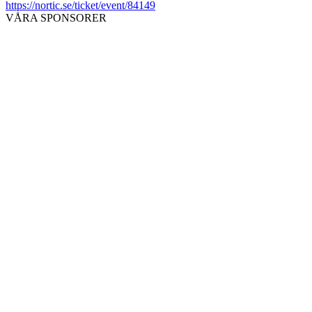
https://nortic.se/ticket/event/84149
VÅRA SPONSORER