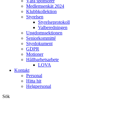
Våra sponsorer
Medlemsenkät 2024
Klubbkollektion
Styrelsen
Styrelseprotokoll
Valberedningen
Ungdomssektionen
Seniorkommitté
Styrdokument
GDPR
Motioner
Hållbarhetsarbete
LOVA
Kontakt
Personal
Hitta hit
Helgpersonal
Sök