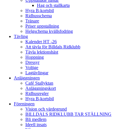
Uppstallade hästar
Hag och stallkarta
Hyra B-kortsbil
Ridhusschema
Tränare
Priser uppstallning
Helgschema kvällsfodring
Tävling
Kalender HT -26
Att tävla för Billdals Ridklubb
Tävla lektionshäst
Hoppning
Dressyr
Voltige
Lagtävlingar
Anläggningen
Café Stallyktan
Anläggningskort
Ridhusregler
Hyra B-kortsbil
Föreningen
Vision och värdegrund
BILLDALS RIDKLUBB TAR STÄLLNING
Bli medlem
Ideell insats