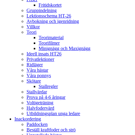
Fritidskortet
Gruppindelning
Lektionsschema HT-26
Avbokning och igenridning
Villkor
Teori
Teorimaterial
Teorifilmer
Minignägg och Maxignägg
Ideell insats HT26
Privatlektioner
Ridläger
Våra hästar
Våra ponnys
Skötare
Stallregler
Stallvärdar
Prova på 4-6 åringar
Voltigeträning
Halvfodervärd
Utbildningsplan unga ledare
Inackordering
Paddocken
Beställ kraftfoder och strö