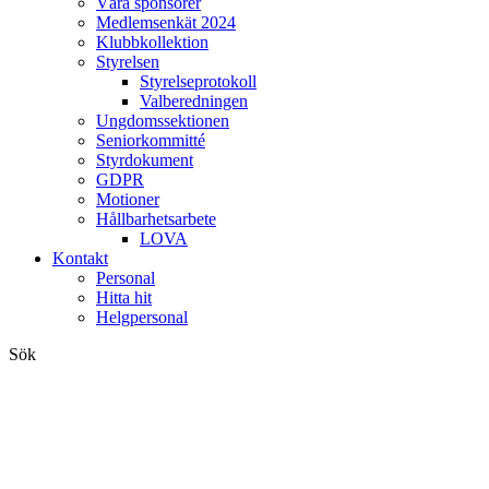
Våra sponsorer
Medlemsenkät 2024
Klubbkollektion
Styrelsen
Styrelseprotokoll
Valberedningen
Ungdomssektionen
Seniorkommitté
Styrdokument
GDPR
Motioner
Hållbarhetsarbete
LOVA
Kontakt
Personal
Hitta hit
Helgpersonal
Sök