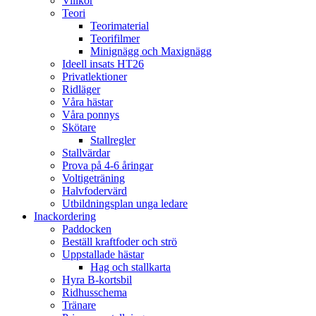
Villkor
Teori
Teorimaterial
Teorifilmer
Minignägg och Maxignägg
Ideell insats HT26
Privatlektioner
Ridläger
Våra hästar
Våra ponnys
Skötare
Stallregler
Stallvärdar
Prova på 4-6 åringar
Voltigeträning
Halvfodervärd
Utbildningsplan unga ledare
Inackordering
Paddocken
Beställ kraftfoder och strö
Uppstallade hästar
Hag och stallkarta
Hyra B-kortsbil
Ridhusschema
Tränare