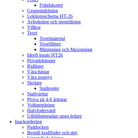
Fritidskortet
Gruppindelning
Lektionsschema HT-26
Avbokning och igenridning
Villkor
Teori
Teorimaterial
Teorifilmer
Minignägg och Maxignägg
Ideell insats HT26
Privatlektioner
Ridläger
Våra hästar
Våra ponnys
Skötare
Stallregler
Stallvärdar
Prova på 4-6 åringar
Voltigeträning
Halvfodervärd
Utbildningsplan unga ledare
Inackordering
Paddocken
Beställ kraftfoder och strö