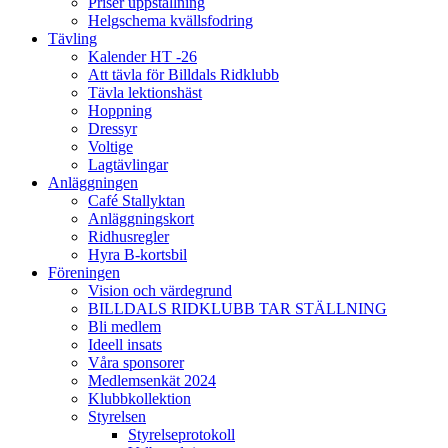
Priser uppstallning
Helgschema kvällsfodring
Tävling
Kalender HT -26
Att tävla för Billdals Ridklubb
Tävla lektionshäst
Hoppning
Dressyr
Voltige
Lagtävlingar
Anläggningen
Café Stallyktan
Anläggningskort
Ridhusregler
Hyra B-kortsbil
Föreningen
Vision och värdegrund
BILLDALS RIDKLUBB TAR STÄLLNING
Bli medlem
Ideell insats
Våra sponsorer
Medlemsenkät 2024
Klubbkollektion
Styrelsen
Styrelseprotokoll