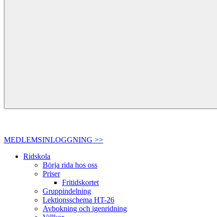
MEDLEMSINLOGGNING >>
Ridskola
Börja rida hos oss
Priser
Fritidskortet
Gruppindelning
Lektionsschema HT-26
Avbokning och igenridning