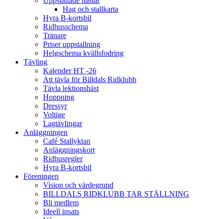
Uppstallade hästar
Hag och stallkarta
Hyra B-kortsbil
Ridhusschema
Tränare
Priser uppstallning
Helgschema kvällsfodring
Tävling
Kalender HT -26
Att tävla för Billdals Ridklubb
Tävla lektionshäst
Hoppning
Dressyr
Voltige
Lagtävlingar
Anläggningen
Café Stallyktan
Anläggningskort
Ridhusregler
Hyra B-kortsbil
Föreningen
Vision och värdegrund
BILLDALS RIDKLUBB TAR STÄLLNING
Bli medlem
Ideell insats