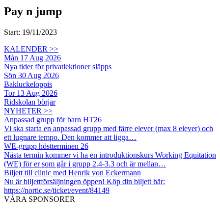
Pay n jump
Start: 19/11/2023
KALENDER >>
Mån 17 Aug 2026
Nya tider för privatlektioner släpps
Sön 30 Aug 2026
Bakluckeloppis
Tor 13 Aug 2026
Ridskolan börjar
NYHETER >>
Anpassad grupp för barn HT26
Vi ska starta en anpassad grupp med färre elever (max 8 elever) och
ett lugnare tempo. Den kommer att ligga…
WE-grupp höstterminen 26
Nästa termin kommer vi ha en introduktionskurs Working Equitation
(WE) för er som går i grupp 2.4-3.3 och är mellan…
Biljett till clinic med Henrik von Eckermann
Nu är biljettförsäljningen öppen! Köp din biljett här:
https://nortic.se/ticket/event/84149
VÅRA SPONSORER