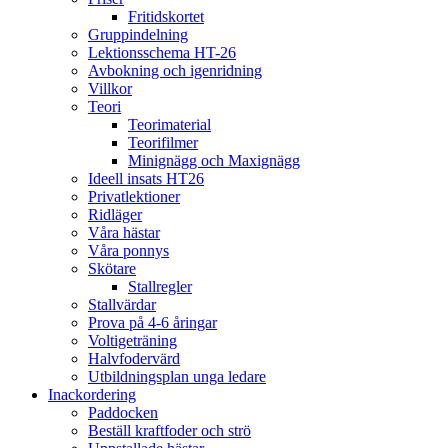
Fritidskortet
Gruppindelning
Lektionsschema HT-26
Avbokning och igenridning
Villkor
Teori
Teorimaterial
Teorifilmer
Minignägg och Maxignägg
Ideell insats HT26
Privatlektioner
Ridläger
Våra hästar
Våra ponnys
Skötare
Stallregler
Stallvärdar
Prova på 4-6 åringar
Voltigeträning
Halvfodervärd
Utbildningsplan unga ledare
Inackordering
Paddocken
Beställ kraftfoder och strö