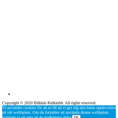
Copyright © 2020 Billdals Ridklubb. All rights reserved.
Vi använder cookies för att se till att vi ger dig den bästa upplevelsen
på vår webbplats. Om du fortsätter att använda denna webbplats
kommer vi att anta att du godkänner detta.
Ok