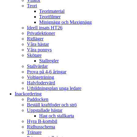
Villkor
Teori
Teorimaterial
Teorifilmer
Minignägg och Maxignägg
Ideell insats HT26
Privatlektioner
Ridläger
Våra hästar
Våra ponnys
Skötare
Stallregler
Stallvärdar
Prova på 4-6 åringar
Voltigeträning
Halvfodervärd
Utbildningsplan unga ledare
Inackordering
Paddocken
Beställ kraftfoder och strö
Uppstallade hästar
Hag och stallkarta
Hyra B-kortsbil
Ridhusschema
Tränare