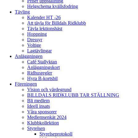
Priser uppstallning
Helgschema kvällsfodring
Tävling
Kalender HT -26
Att tävla för Billdals Ridklubb
Tävla lektionshäst
Hoppning
Dressyr
Voltige
Lagtävlingar
Anläggningen
Café Stallyktan
Anläggningskort
Ridhusregler
Hyra B-kortsbil
Föreningen
Vision och värdegrund
BILLDALS RIDKLUBB TAR STÄLLNING
Bli medlem
Ideell insats
Våra sponsorer
Medlemsenkät 2024
Klubbkollektion
Styrelsen
Styrelseprotokoll