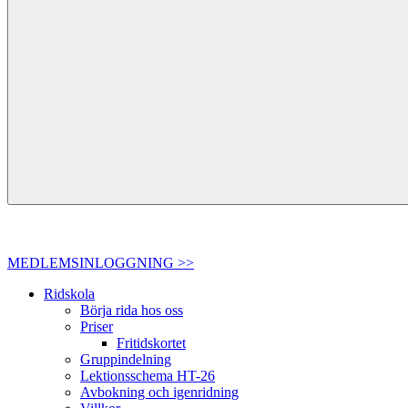
MEDLEMSINLOGGNING >>
Ridskola
Börja rida hos oss
Priser
Fritidskortet
Gruppindelning
Lektionsschema HT-26
Avbokning och igenridning