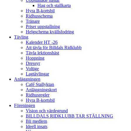
Uppstallade hästar
Hag och stallkarta
Hyra B-kortsbil
Ridhusschema
Tränare
Priser uppstallning
Helgschema kvällsfodring
Tävling
Kalender HT -26
Att tävla för Billdals Ridklubb
Tävla lektionshäst
Hoppning
Dressyr
Voltige
Lagtävlingar
Anläggningen
Café Stallyktan
Anläggningskort
Ridhusregler
Hyra B-kortsbil
Föreningen
Vision och värdegrund
BILLDALS RIDKLUBB TAR STÄLLNING
Bli medlem
Ideell insats