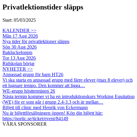
Privatlektionstider släpps
Start: 05/03/2025
KALENDER >>
Mån 17 Aug 2026
Nya tider för privatlektioner släpps
Sön 30 Aug 2026
Bakluckeloppis
Tor 13 Aug 2026
Ridskolan börjar
NYHETER >>
Anpassad grupp för barn HT26
Vi ska starta en anpassad grupp med färre elever (max 8 elever) och
ett lugnare tempo. Den kommer att ligga…
WE-grupp höstterminen 26
Nästa termin kommer vi ha en introduktionskurs Working Equitation
(WE) för er som går i grupp 2.4-3.3 och är mellan…
Biljett till clinic med Henrik von Eckermann
Nu är biljettförsäljningen öppen! Köp din biljett här:
https://nortic.se/ticket/event/84149
VÅRA SPONSORER