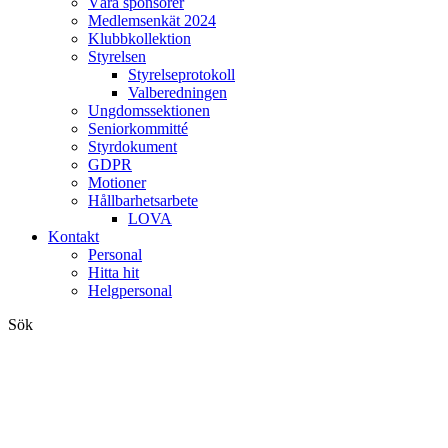
Våra sponsorer
Medlemsenkät 2024
Klubbkollektion
Styrelsen
Styrelseprotokoll
Valberedningen
Ungdomssektionen
Seniorkommitté
Styrdokument
GDPR
Motioner
Hållbarhetsarbete
LOVA
Kontakt
Personal
Hitta hit
Helgpersonal
Sök