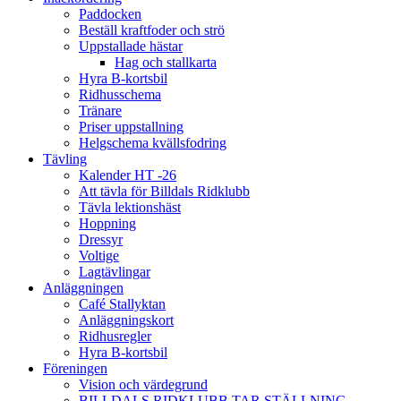
Paddocken
Beställ kraftfoder och strö
Uppstallade hästar
Hag och stallkarta
Hyra B-kortsbil
Ridhusschema
Tränare
Priser uppstallning
Helgschema kvällsfodring
Tävling
Kalender HT -26
Att tävla för Billdals Ridklubb
Tävla lektionshäst
Hoppning
Dressyr
Voltige
Lagtävlingar
Anläggningen
Café Stallyktan
Anläggningskort
Ridhusregler
Hyra B-kortsbil
Föreningen
Vision och värdegrund
BILLDALS RIDKLUBB TAR STÄLLNING