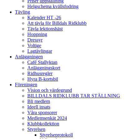
Priser uppstallning
Helgschema kvällsfodring
Tävling
Kalender HT -26
Att tävla för Billdals Ridklubb
Tävla lektionshäst
Hoppning
Dressyr
Voltige
Lagtävlingar
Anläggningen
Café Stallyktan
Anläggningskort
Ridhusregler
Hyra B-kortsbil
Föreningen
Vision och värdegrund
BILLDALS RIDKLUBB TAR STÄLLNING
Bli medlem
Ideell insats
Våra sponsorer
Medlemsenkät 2024
Klubbkollektion
Styrelsen
Styrelseprotokoll