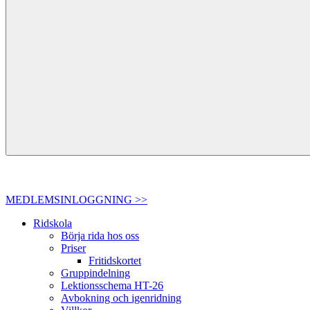
MEDLEMSINLOGGNING >>
Ridskola
Börja rida hos oss
Priser
Fritidskortet
Gruppindelning
Lektionsschema HT-26
Avbokning och igenridning