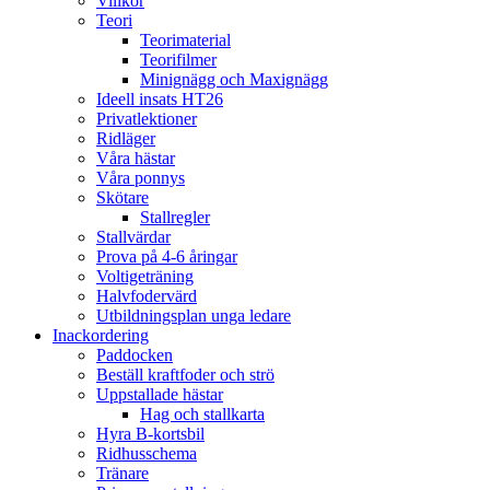
Villkor
Teori
Teorimaterial
Teorifilmer
Minignägg och Maxignägg
Ideell insats HT26
Privatlektioner
Ridläger
Våra hästar
Våra ponnys
Skötare
Stallregler
Stallvärdar
Prova på 4-6 åringar
Voltigeträning
Halvfodervärd
Utbildningsplan unga ledare
Inackordering
Paddocken
Beställ kraftfoder och strö
Uppstallade hästar
Hag och stallkarta
Hyra B-kortsbil
Ridhusschema
Tränare