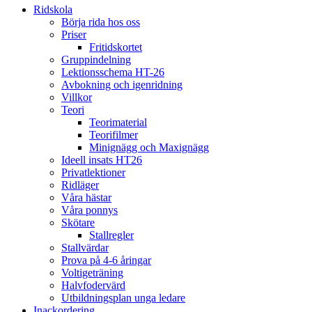
Ridskola
Börja rida hos oss
Priser
Fritidskortet
Gruppindelning
Lektionsschema HT-26
Avbokning och igenridning
Villkor
Teori
Teorimaterial
Teorifilmer
Minignägg och Maxignägg
Ideell insats HT26
Privatlektioner
Ridläger
Våra hästar
Våra ponnys
Skötare
Stallregler
Stallvärdar
Prova på 4-6 åringar
Voltigeträning
Halvfodervärd
Utbildningsplan unga ledare
Inackordering