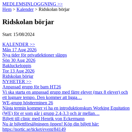
MEDLEMSINLOGGNING >>
Hem
>
Kalender
>
Ridskolan börjar
Ridskolan börjar
Start: 15/08/2024
KALENDER >>
Mån 17 Aug 2026
Nya tider för privatlektioner släpps
Sön 30 Aug 2026
Bakluckeloppis
Tor 13 Aug 2026
Ridskolan börjar
NYHETER >>
Anpassad grupp för barn HT26
Vi ska starta en anpassad grupp med färre elever (max 8 elever) och
ett lugnare tempo. Den kommer att ligga…
WE-grupp höstterminen 26
Nästa termin kommer vi ha en introduktionskurs Working Equitation
(WE) för er som går i grupp 2.4-3.3 och är mellan…
Biljett till clinic med Henrik von Eckermann
Nu är biljettförsäljningen öppen! Köp din biljett här:
https://nortic.se/ticket/event/84149