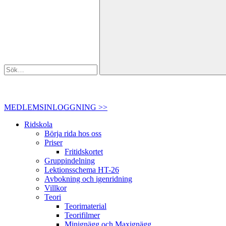
MEDLEMSINLOGGNING >>
Ridskola
Börja rida hos oss
Priser
Fritidskortet
Gruppindelning
Lektionsschema HT-26
Avbokning och igenridning
Villkor
Teori
Teorimaterial
Teorifilmer
Minignägg och Maxignägg