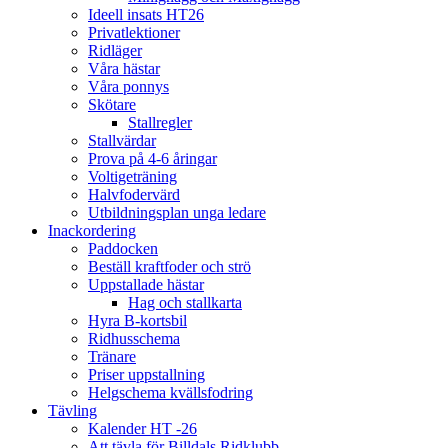
Ideell insats HT26
Privatlektioner
Ridläger
Våra hästar
Våra ponnys
Skötare
Stallregler
Stallvärdar
Prova på 4-6 åringar
Voltigeträning
Halvfodervärd
Utbildningsplan unga ledare
Inackordering
Paddocken
Beställ kraftfoder och strö
Uppstallade hästar
Hag och stallkarta
Hyra B-kortsbil
Ridhusschema
Tränare
Priser uppstallning
Helgschema kvällsfodring
Tävling
Kalender HT -26
Att tävla för Billdals Ridklubb