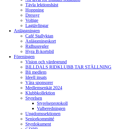
Tävla lektionshäst
Hoppning
Dressyr
Voltige
Lagtävlingar
Anläggningen
Café Stallyktan
Anläggningskort
Ridhusregler
Hyra B-kortsbil
Föreningen
Vision och värdegrund
BILLDALS RIDKLUBB TAR STÄLLNING
Bli medlem
Ideell insats
Våra sponsorer
Medlemsenkät 2024
Klubbkollektion
Styrelsen
Styrelseprotokoll
Valberedningen
Ungdomssektionen
Seniorkommitté
Styrdokument