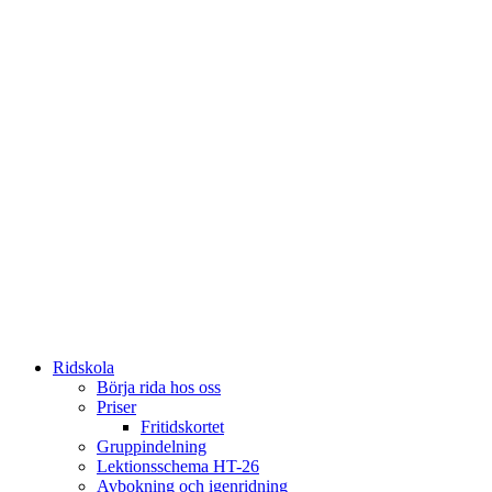
Ridskola
Börja rida hos oss
Priser
Fritidskortet
Gruppindelning
Lektionsschema HT-26
Avbokning och igenridning