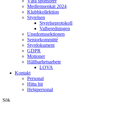
Våra sponsorer
Medlemsenkät 2024
Klubbkollektion
Styrelsen
Styrelseprotokoll
Valberedningen
Ungdomssektionen
Seniorkommitté
Styrdokument
GDPR
Motioner
Hållbarhetsarbete
LOVA
Kontakt
Personal
Hitta hit
Helgpersonal
Sök