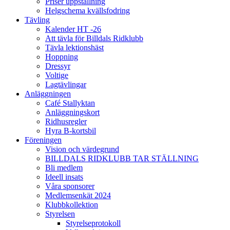
Priser uppstallning
Helgschema kvällsfodring
Tävling
Kalender HT -26
Att tävla för Billdals Ridklubb
Tävla lektionshäst
Hoppning
Dressyr
Voltige
Lagtävlingar
Anläggningen
Café Stallyktan
Anläggningskort
Ridhusregler
Hyra B-kortsbil
Föreningen
Vision och värdegrund
BILLDALS RIDKLUBB TAR STÄLLNING
Bli medlem
Ideell insats
Våra sponsorer
Medlemsenkät 2024
Klubbkollektion
Styrelsen
Styrelseprotokoll