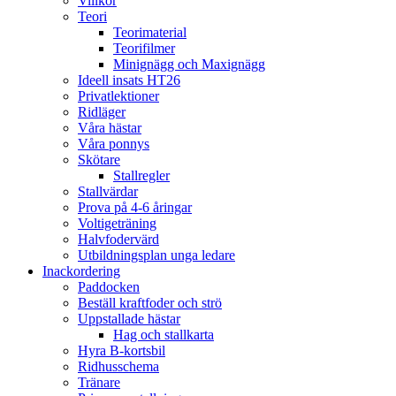
Villkor
Teori
Teorimaterial
Teorifilmer
Minignägg och Maxignägg
Ideell insats HT26
Privatlektioner
Ridläger
Våra hästar
Våra ponnys
Skötare
Stallregler
Stallvärdar
Prova på 4-6 åringar
Voltigeträning
Halvfodervärd
Utbildningsplan unga ledare
Inackordering
Paddocken
Beställ kraftfoder och strö
Uppstallade hästar
Hag och stallkarta
Hyra B-kortsbil
Ridhusschema
Tränare