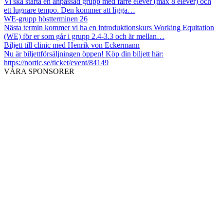
Vi ska starta en anpassad grupp med färre elever (max 8 elever) och
ett lugnare tempo. Den kommer att ligga…
WE-grupp höstterminen 26
Nästa termin kommer vi ha en introduktionskurs Working Equitation
(WE) för er som går i grupp 2.4-3.3 och är mellan…
Biljett till clinic med Henrik von Eckermann
Nu är biljettförsäljningen öppen! Köp din biljett här:
https://nortic.se/ticket/event/84149
VÅRA SPONSORER