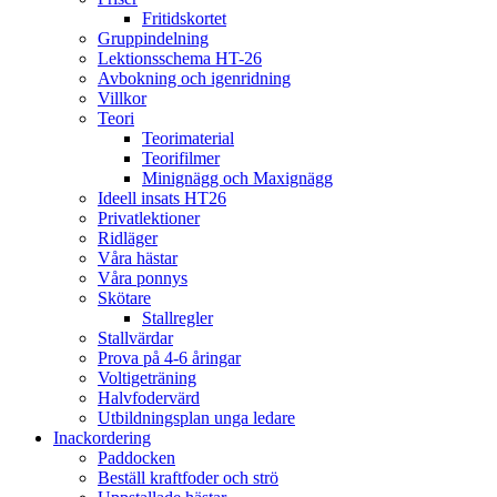
Fritidskortet
Gruppindelning
Lektionsschema HT-26
Avbokning och igenridning
Villkor
Teori
Teorimaterial
Teorifilmer
Minignägg och Maxignägg
Ideell insats HT26
Privatlektioner
Ridläger
Våra hästar
Våra ponnys
Skötare
Stallregler
Stallvärdar
Prova på 4-6 åringar
Voltigeträning
Halvfodervärd
Utbildningsplan unga ledare
Inackordering
Paddocken
Beställ kraftfoder och strö