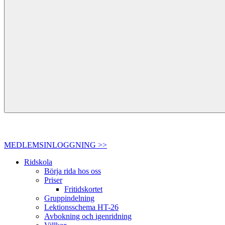
MEDLEMSINLOGGNING >>
Ridskola
Börja rida hos oss
Priser
Fritidskortet
Gruppindelning
Lektionsschema HT-26
Avbokning och igenridning