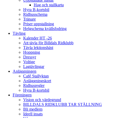
Uppstallade hästar
Hag och stallkarta
Hyra B-kortsbil
Ridhusschema
Tränare
Priser uppstallning
Helgschema kvällsfodring
Tävling
Kalender HT -26
Att tävla för Billdals Ridklubb
Tävla lektionshäst
Hoppning
Dressyr
Voltige
Lagtävlingar
Anläggningen
Café Stallyktan
Anläggningskort
Ridhusregler
Hyra B-kortsbil
Föreningen
Vision och värdegrund
BILLDALS RIDKLUBB TAR STÄLLNING
Bli medlem
Ideell insats