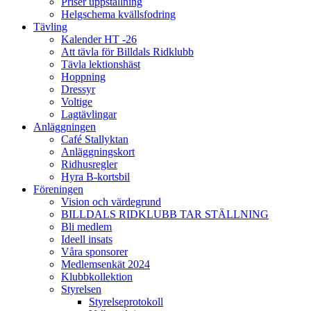
Priser uppstallning
Helgschema kvällsfodring
Tävling
Kalender HT -26
Att tävla för Billdals Ridklubb
Tävla lektionshäst
Hoppning
Dressyr
Voltige
Lagtävlingar
Anläggningen
Café Stallyktan
Anläggningskort
Ridhusregler
Hyra B-kortsbil
Föreningen
Vision och värdegrund
BILLDALS RIDKLUBB TAR STÄLLNING
Bli medlem
Ideell insats
Våra sponsorer
Medlemsenkät 2024
Klubbkollektion
Styrelsen
Styrelseprotokoll