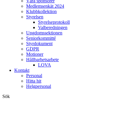
Våra sponsorer
Medlemsenkät 2024
Klubbkollektion
Styrelsen
Styrelseprotokoll
Valberedningen
Ungdomssektionen
Seniorkommitté
Styrdokument
GDPR
Motioner
Hållbarhetsarbete
LOVA
Kontakt
Personal
Hitta hit
Helgpersonal
Sök