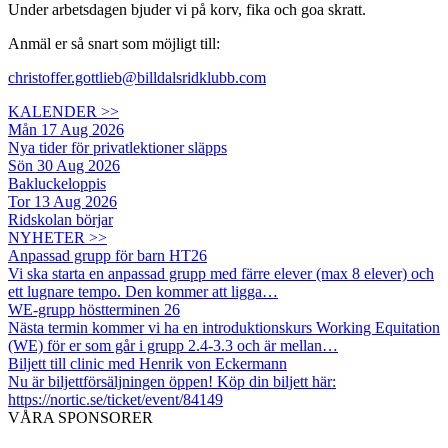
Under arbetsdagen bjuder vi på korv, fika och goa skratt.
Anmäl er så snart som möjligt till:
christoffer.gottlieb@billdalsridklubb.com
KALENDER >>
Mån 17 Aug 2026
Nya tider för privatlektioner släpps
Sön 30 Aug 2026
Bakluckeloppis
Tor 13 Aug 2026
Ridskolan börjar
NYHETER >>
Anpassad grupp för barn HT26
Vi ska starta en anpassad grupp med färre elever (max 8 elever) och
ett lugnare tempo. Den kommer att ligga…
WE-grupp höstterminen 26
Nästa termin kommer vi ha en introduktionskurs Working Equitation
(WE) för er som går i grupp 2.4-3.3 och är mellan…
Biljett till clinic med Henrik von Eckermann
Nu är biljettförsäljningen öppen! Köp din biljett här:
https://nortic.se/ticket/event/84149
VÅRA SPONSORER