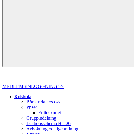
MEDLEMSINLOGGNING >>
Ridskola
Börja rida hos oss
Priser
Fritidskortet
Gruppindelning
Lektionsschema HT-26
Avbokning och igenridning