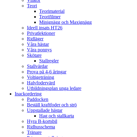
Villkor
Teori
Teorimaterial
Teorifilmer
Minignägg och Maxignägg
Ideell insats HT26
Privatlektioner
Ridläger
Våra hästar
Våra ponnys
Skötare
Stallregler
Stallvärdar
Prova på 4-6 åringar
Voltigeträning
Halvfodervärd
Utbildningsplan unga ledare
Inackordering
Paddocken
Beställ kraftfoder och strö
Uppstallade hästar
Hag och stallkarta
Hyra B-kortsbil
Ridhusschema
Tränare