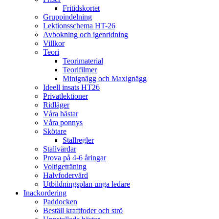
Fritidskortet
Gruppindelning
Lektionsschema HT-26
Avbokning och igenridning
Villkor
Teori
Teorimaterial
Teorifilmer
Minignägg och Maxignägg
Ideell insats HT26
Privatlektioner
Ridläger
Våra hästar
Våra ponnys
Skötare
Stallregler
Stallvärdar
Prova på 4-6 åringar
Voltigeträning
Halvfodervärd
Utbildningsplan unga ledare
Inackordering
Paddocken
Beställ kraftfoder och strö