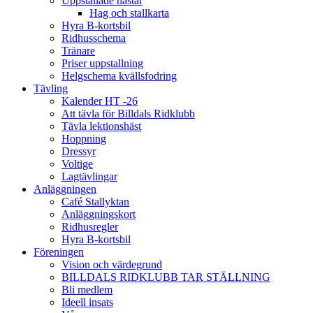
Uppstallade hästar
Hag och stallkarta
Hyra B-kortsbil
Ridhusschema
Tränare
Priser uppstallning
Helgschema kvällsfodring
Tävling
Kalender HT -26
Att tävla för Billdals Ridklubb
Tävla lektionshäst
Hoppning
Dressyr
Voltige
Lagtävlingar
Anläggningen
Café Stallyktan
Anläggningskort
Ridhusregler
Hyra B-kortsbil
Föreningen
Vision och värdegrund
BILLDALS RIDKLUBB TAR STÄLLNING
Bli medlem
Ideell insats