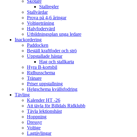
Skötare
Stallregler
Stallvärdar
Prova på 4-6 åringar
Voltigeträning
Halvfodervärd
Utbildningsplan unga ledare
Inackordering
Paddocken
Beställ kraftfoder och strö
Uppstallade hästar
Hag och stallkarta
Hyra B-kortsbil
Ridhusschema
Tränare
Priser uppstallning
Helgschema kvällsfodring
Tävling
Kalender HT -26
Att tävla för Billdals Ridklubb
Tävla lektionshäst
Hoppning
Dressyr
Voltige
Lagtävlingar