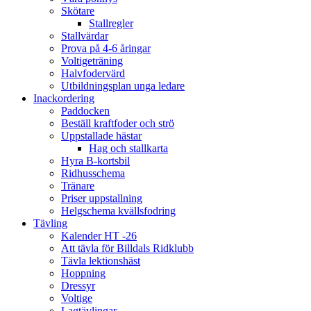
Skötare
Stallregler
Stallvärdar
Prova på 4-6 åringar
Voltigeträning
Halvfodervärd
Utbildningsplan unga ledare
Inackordering
Paddocken
Beställ kraftfoder och strö
Uppstallade hästar
Hag och stallkarta
Hyra B-kortsbil
Ridhusschema
Tränare
Priser uppstallning
Helgschema kvällsfodring
Tävling
Kalender HT -26
Att tävla för Billdals Ridklubb
Tävla lektionshäst
Hoppning
Dressyr
Voltige
Lagtävlingar