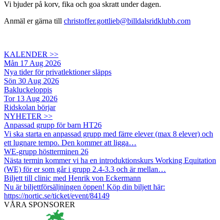
Vi bjuder på korv, fika och goa skratt under dagen.
Anmäl er gärna till
christoffer.gottlieb@billdalsridklubb.com
KALENDER >>
Mån 17 Aug 2026
Nya tider för privatlektioner släpps
Sön 30 Aug 2026
Bakluckeloppis
Tor 13 Aug 2026
Ridskolan börjar
NYHETER >>
Anpassad grupp för barn HT26
Vi ska starta en anpassad grupp med färre elever (max 8 elever) och
ett lugnare tempo. Den kommer att ligga…
WE-grupp höstterminen 26
Nästa termin kommer vi ha en introduktionskurs Working Equitation
(WE) för er som går i grupp 2.4-3.3 och är mellan…
Biljett till clinic med Henrik von Eckermann
Nu är biljettförsäljningen öppen! Köp din biljett här:
https://nortic.se/ticket/event/84149
VÅRA SPONSORER