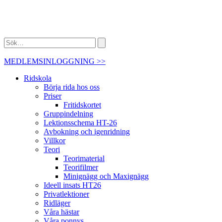
MEDLEMSINLOGGNING >>
Ridskola
Börja rida hos oss
Priser
Fritidskortet
Gruppindelning
Lektionsschema HT-26
Avbokning och igenridning
Villkor
Teori
Teorimaterial
Teorifilmer
Minignägg och Maxignägg
Ideell insats HT26
Privatlektioner
Ridläger
Våra hästar
Våra ponnys