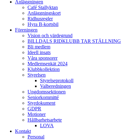
Anläggningen
Café Stallyktan
Anläggningskort
Ridhusregler
Hyra B-kortsbil
Föreningen
Vision och värdegrund
BILLDALS RIDKLUBB TAR STÄLLNING
Bli medlem
Ideell insats
Våra sponsorer
Medlemsenkät 2024
Klubbkollektion
Styrelsen
Styrelseprotokoll
Valberedningen
Ungdomssektionen
Seniorkommitté
Styrdokument
GDPR
Motioner
Hållbarhetsarbete
LOVA
Kontakt
Personal