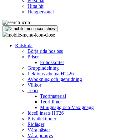
Personal
Hitta hit
Helgpersonal
Ridskola
Börja rida hos oss
Priser
Fritidskortet
Gruppindelning
Lektionsschema HT-26
Avbokning och igenridning
Villkor
Teori
Teorimaterial
Teorifilmer
Minignägg och Maxignägg
Ideell insats HT26
Privatlektioner
Ridläger
Våra hästar
Våra ponnys