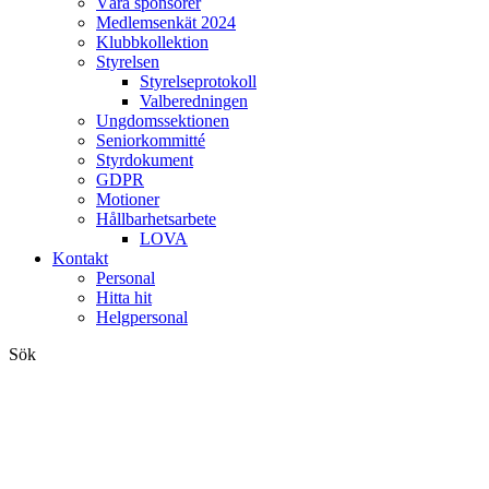
Våra sponsorer
Medlemsenkät 2024
Klubbkollektion
Styrelsen
Styrelseprotokoll
Valberedningen
Ungdomssektionen
Seniorkommitté
Styrdokument
GDPR
Motioner
Hållbarhetsarbete
LOVA
Kontakt
Personal
Hitta hit
Helgpersonal
Sök