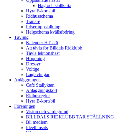
Uppstallade hästar
Hag och stallkarta
Hyra B-kortsbil
Ridhusschema
Tränare
Priser uppstallning
Helgschema kvällsfodring
Tävling
Kalender HT -26
Att tävla för Billdals Ridklubb
Tävla lektionshäst
Hoppning
Dressyr
Voltige
Lagtävlingar
Anläggningen
Café Stallyktan
Anläggningskort
Ridhusregler
Hyra B-kortsbil
Föreningen
Vision och värdegrund
BILLDALS RIDKLUBB TAR STÄLLNING
Bli medlem
Ideell insats