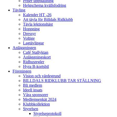
Priser uppstallning
Helgschema kvällsfodring
Tävling
Kalender HT -26
Att tävla för Billdals Ridklubb
Tävla lektionshäst
Hoppning
Dressyr
Voltige
Lagtävlingar
Anläggningen
Café Stallyktan
Anläggningskort
Ridhusregler
Hyra B-kortsbil
Föreningen
Vision och värdegrund
BILLDALS RIDKLUBB TAR STÄLLNING
Bli medlem
Ideell insats
Våra sponsorer
Medlemsenkät 2024
Klubbkollektion
Styrelsen
Styrelseprotokoll