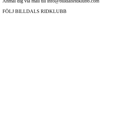
Anmäl dig via mail till info@billdalsridklubb.com
FÖLJ BILLDALS RIDKLUBB