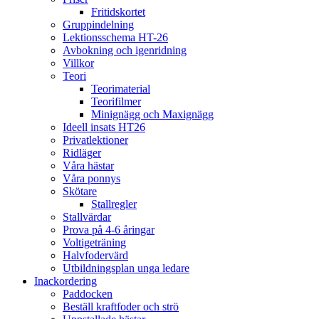
Fritidskortet
Gruppindelning
Lektionsschema HT-26
Avbokning och igenridning
Villkor
Teori
Teorimaterial
Teorifilmer
Minignägg och Maxignägg
Ideell insats HT26
Privatlektioner
Ridläger
Våra hästar
Våra ponnys
Skötare
Stallregler
Stallvärdar
Prova på 4-6 åringar
Voltigeträning
Halvfodervärd
Utbildningsplan unga ledare
Inackordering
Paddocken
Beställ kraftfoder och strö