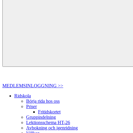
MEDLEMSINLOGGNING >>
Ridskola
Börja rida hos oss
Priser
Fritidskortet
Gruppindelning
Lektionsschema HT-26
Avbokning och igenridning