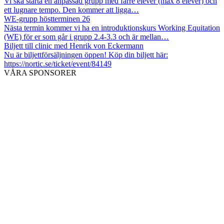
Vi ska starta en anpassad grupp med färre elever (max 8 elever) och
ett lugnare tempo. Den kommer att ligga…
WE-grupp höstterminen 26
Nästa termin kommer vi ha en introduktionskurs Working Equitation
(WE) för er som går i grupp 2.4-3.3 och är mellan…
Biljett till clinic med Henrik von Eckermann
Nu är biljettförsäljningen öppen! Köp din biljett här:
https://nortic.se/ticket/event/84149
VÅRA SPONSORER