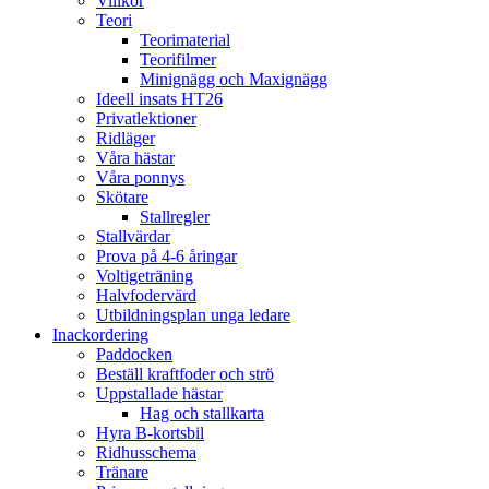
Villkor
Teori
Teorimaterial
Teorifilmer
Minignägg och Maxignägg
Ideell insats HT26
Privatlektioner
Ridläger
Våra hästar
Våra ponnys
Skötare
Stallregler
Stallvärdar
Prova på 4-6 åringar
Voltigeträning
Halvfodervärd
Utbildningsplan unga ledare
Inackordering
Paddocken
Beställ kraftfoder och strö
Uppstallade hästar
Hag och stallkarta
Hyra B-kortsbil
Ridhusschema
Tränare