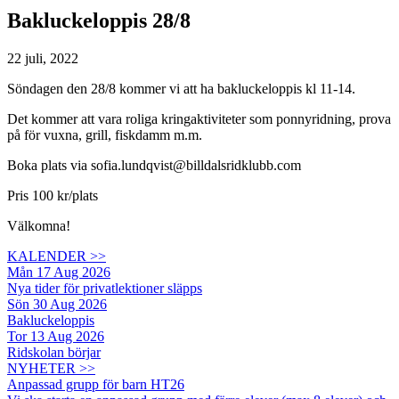
Bakluckeloppis 28/8
22 juli, 2022
Söndagen den 28/8 kommer vi att ha bakluckeloppis kl 11-14.
Det kommer att vara roliga kringaktiviteter som ponnyridning, prova
på för vuxna, grill, fiskdamm m.m.
Boka plats via sofia.lundqvist@billdalsridklubb.com
Pris 100 kr/plats
Välkomna!
KALENDER >>
Mån 17 Aug 2026
Nya tider för privatlektioner släpps
Sön 30 Aug 2026
Bakluckeloppis
Tor 13 Aug 2026
Ridskolan börjar
NYHETER >>
Anpassad grupp för barn HT26