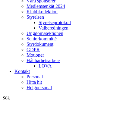
Våra sponsorer
Medlemsenkät 2024
Klubbkollektion
Styrelsen
Styrelseprotokoll
Valberedningen
Ungdomssektionen
Seniorkommitté
Styrdokument
GDPR
Motioner
Hållbarhetsarbete
LOVA
Kontakt
Personal
Hitta hit
Helgpersonal
Sök