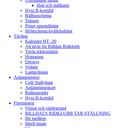
Uppstallade hästar
Hag och stallkarta
Hyra B-kortsbil
Ridhusschema
Tränare
Priser uppstallning
Helgschema kvällsfodring
Tävling
Kalender HT -26
Att tävla för Billdals Ridklubb
Tävla lektionshäst
Hoppning
Dressyr
Voltige
Lagtävlingar
Anläggningen
Café Stallyktan
Anläggningskort
Ridhusregler
Hyra B-kortsbil
Föreningen
Vision och värdegrund
BILLDALS RIDKLUBB TAR STÄLLNING
Bli medlem
Ideell insats