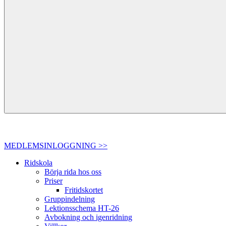
MEDLEMSINLOGGNING >>
Ridskola
Börja rida hos oss
Priser
Fritidskortet
Gruppindelning
Lektionsschema HT-26
Avbokning och igenridning