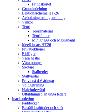
Fritidskortet
Gruppindelning
Lektionsschema HT-26
Avbokning och igenridning
Villkor
Teori
Teorimaterial
Teorifilmer
Minignägg och Maxignägg
Ideell insats HT26
Privatlektioner
Ridläger
Våra hästar
Våra ponnys
Skötare
Stallregler
Stallvärdar
Prova på 4-6 åringar
Voltigeträning
Halvfodervärd
Utbildningsplan unga ledare
Inackordering
Paddocken
Beställ kraftfoder och strö