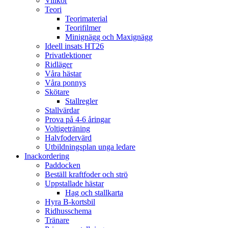
Villkor
Teori
Teorimaterial
Teorifilmer
Minignägg och Maxignägg
Ideell insats HT26
Privatlektioner
Ridläger
Våra hästar
Våra ponnys
Skötare
Stallregler
Stallvärdar
Prova på 4-6 åringar
Voltigeträning
Halvfodervärd
Utbildningsplan unga ledare
Inackordering
Paddocken
Beställ kraftfoder och strö
Uppstallade hästar
Hag och stallkarta
Hyra B-kortsbil
Ridhusschema
Tränare