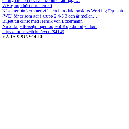
ett lugnare tempo. Den kommer att ligga…
WE-grupp höstterminen 26
Nästa termin kommer vi ha en introduktionskurs Working Equitation
(WE) för er som går i grupp 2.4-3.3 och är mellan…
Biljett till clinic med Henrik von Eckermann
Nu är biljettförsäljningen öppen! Köp din biljett här:
https://nortic.se/ticket/event/84149
VÅRA SPONSORER