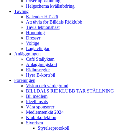
Priser uppstallning
Helgschema kvällsfodring
Tävling
Kalender HT -26
Att tävla för Billdals Ridklubb
Tävla lektionshäst
Hoppning
Dressyr
Voltige
Lagtävlingar
Anläggningen
Café Stallyktan
Anläggningskort
Ridhusregler
Hyra B-kortsbil
Föreningen
Vision och värdegrund
BILLDALS RIDKLUBB TAR STÄLLNING
Bli medlem
Ideell insats
Våra sponsorer
Medlemsenkät 2024
Klubbkollektion
Styrelsen
Styrelseprotokoll