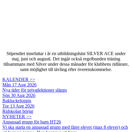
Stipendiet innefattar i år en utbildningshäst SILVER ACE under
maj, juni och augusti. Det ingår också regelbunden träning
tillsammans med Silver under dessa månader för klubbens ridlärare,
samt möjlighet till tävling efter överenskommelse.
KALENDER >>
Mån 17 Aug 2026
Nya tider för privatlektioner släpps
Sön 30 Aug 2026
Bakluckeloppis
Tor 13 Aug 2026
Ridskolan börjar
NYHETER >>
Anpassad grupp för barn HT26
Vi ska starta en anpassad grupp med färre elever (max 8 elever) och