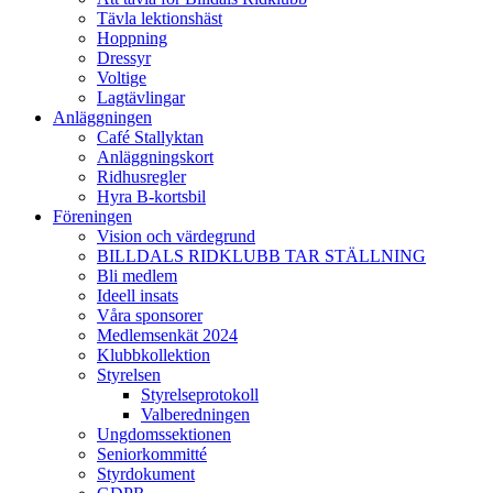
Tävla lektionshäst
Hoppning
Dressyr
Voltige
Lagtävlingar
Anläggningen
Café Stallyktan
Anläggningskort
Ridhusregler
Hyra B-kortsbil
Föreningen
Vision och värdegrund
BILLDALS RIDKLUBB TAR STÄLLNING
Bli medlem
Ideell insats
Våra sponsorer
Medlemsenkät 2024
Klubbkollektion
Styrelsen
Styrelseprotokoll
Valberedningen
Ungdomssektionen
Seniorkommitté
Styrdokument