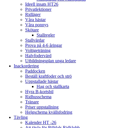
Ideell insats HT26
Privatlektioner
Ridläger
Våra hästar
Våra ponnys
Skötare
Stallregler
Stallvärdar
Prova på 4-6 åringar
Voltigeträning
Halvfodervärd
Utbildningsplan unga ledare
Inackordering
Paddocken
Beställ kraftfoder och strö
Uppstallade hästar
Hag och stallkarta
Hyra B-kortsbil
Ridhusschema
Tränare
Priser uppstallning
Helgschema kvällsfodring
Tävling
Kalender HT -26
Att tävla för Billdals Ridklubb