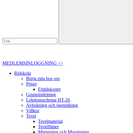
MEDLEMSINLOGGNING >>
Ridskola
Börja rida hos oss
Priser
Fritidskortet
Gruppindelning
Lektionsschema HT-26
Avbokning och igenridning
Villkor
Teori
Teorimaterial
Teorifilmer
Minignägg och Maxignägg