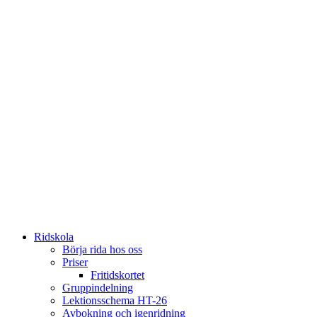
Ridskola
Börja rida hos oss
Priser
Fritidskortet
Gruppindelning
Lektionsschema HT-26
Avbokning och igenridning