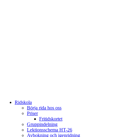
Ridskola
Börja rida hos oss
Priser
Fritidskortet
Gruppindelning
Lektionsschema HT-26
Avbokning och igenridning