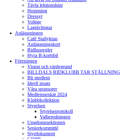
Tävla lektionshäst
Hoppning
Dressyr
Voltige
Lagtävlingar
Anläggningen
Café Stallyktan
Anläggningskort
Ridhusregler
Hyra B-kortsbil
Föreningen
Vision och värdegrund
BILLDALS RIDKLUBB TAR STÄLLNING
Bli medlem
Ideell insats
Våra sponsorer
Medlemsenkät 2024
Klubbkollektion
Styrelsen
Styrelseprotokoll
Valberedningen
Ungdomssektionen
Seniorkommitté
Styrdokument