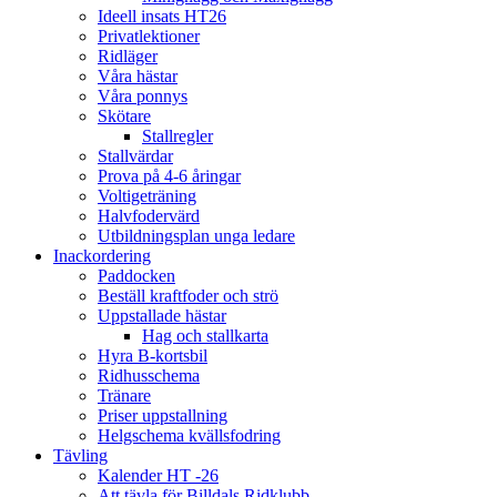
Ideell insats HT26
Privatlektioner
Ridläger
Våra hästar
Våra ponnys
Skötare
Stallregler
Stallvärdar
Prova på 4-6 åringar
Voltigeträning
Halvfodervärd
Utbildningsplan unga ledare
Inackordering
Paddocken
Beställ kraftfoder och strö
Uppstallade hästar
Hag och stallkarta
Hyra B-kortsbil
Ridhusschema
Tränare
Priser uppstallning
Helgschema kvällsfodring
Tävling
Kalender HT -26
Att tävla för Billdals Ridklubb