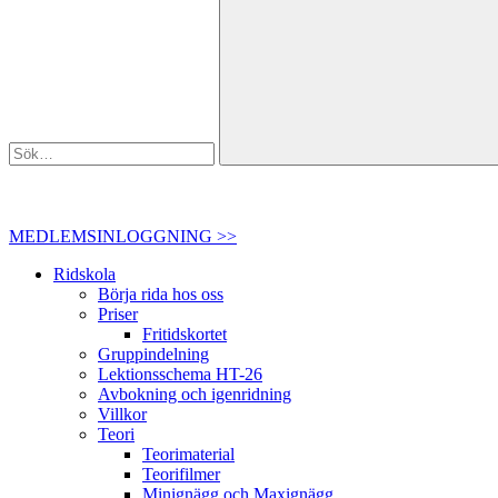
MEDLEMSINLOGGNING >>
Ridskola
Börja rida hos oss
Priser
Fritidskortet
Gruppindelning
Lektionsschema HT-26
Avbokning och igenridning
Villkor
Teori
Teorimaterial
Teorifilmer
Minignägg och Maxignägg