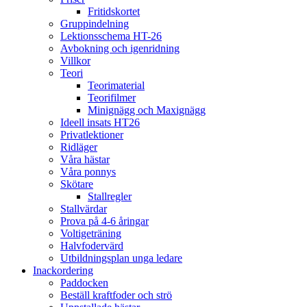
Fritidskortet
Gruppindelning
Lektionsschema HT-26
Avbokning och igenridning
Villkor
Teori
Teorimaterial
Teorifilmer
Minignägg och Maxignägg
Ideell insats HT26
Privatlektioner
Ridläger
Våra hästar
Våra ponnys
Skötare
Stallregler
Stallvärdar
Prova på 4-6 åringar
Voltigeträning
Halvfodervärd
Utbildningsplan unga ledare
Inackordering
Paddocken
Beställ kraftfoder och strö