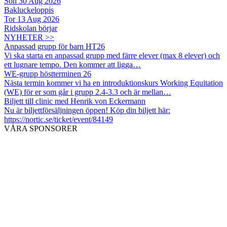
Sön 30 Aug 2026
Bakluckeloppis
Tor 13 Aug 2026
Ridskolan börjar
NYHETER >>
Anpassad grupp för barn HT26
Vi ska starta en anpassad grupp med färre elever (max 8 elever) och
ett lugnare tempo. Den kommer att ligga…
WE-grupp höstterminen 26
Nästa termin kommer vi ha en introduktionskurs Working Equitation
(WE) för er som går i grupp 2.4-3.3 och är mellan…
Biljett till clinic med Henrik von Eckermann
Nu är biljettförsäljningen öppen! Köp din biljett här:
https://nortic.se/ticket/event/84149
VÅRA SPONSORER