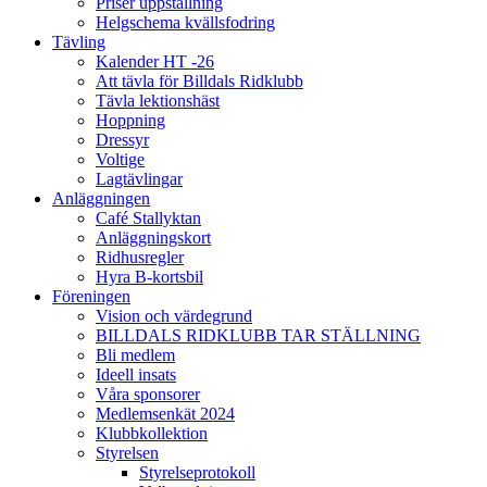
Priser uppstallning
Helgschema kvällsfodring
Tävling
Kalender HT -26
Att tävla för Billdals Ridklubb
Tävla lektionshäst
Hoppning
Dressyr
Voltige
Lagtävlingar
Anläggningen
Café Stallyktan
Anläggningskort
Ridhusregler
Hyra B-kortsbil
Föreningen
Vision och värdegrund
BILLDALS RIDKLUBB TAR STÄLLNING
Bli medlem
Ideell insats
Våra sponsorer
Medlemsenkät 2024
Klubbkollektion
Styrelsen
Styrelseprotokoll