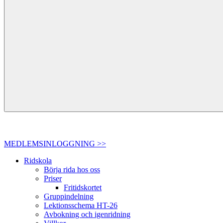
MEDLEMSINLOGGNING >>
Ridskola
Börja rida hos oss
Priser
Fritidskortet
Gruppindelning
Lektionsschema HT-26
Avbokning och igenridning