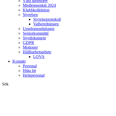
Våra sponsorer
Medlemsenkät 2024
Klubbkollektion
Styrelsen
Styrelseprotokoll
Valberedningen
Ungdomssektionen
Seniorkommitté
Styrdokument
GDPR
Motioner
Hållbarhetsarbete
LOVA
Kontakt
Personal
Hitta hit
Helgpersonal
Sök