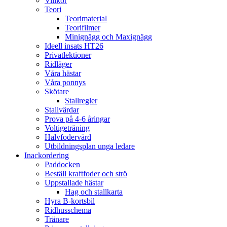
Villkor
Teori
Teorimaterial
Teorifilmer
Minignägg och Maxignägg
Ideell insats HT26
Privatlektioner
Ridläger
Våra hästar
Våra ponnys
Skötare
Stallregler
Stallvärdar
Prova på 4-6 åringar
Voltigeträning
Halvfodervärd
Utbildningsplan unga ledare
Inackordering
Paddocken
Beställ kraftfoder och strö
Uppstallade hästar
Hag och stallkarta
Hyra B-kortsbil
Ridhusschema
Tränare