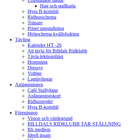
Uppstallade hästar
Hag och stallkarta
Hyra B-kortsbil
Ridhusschema
Tränare
Priser uppstallning
Helgschema kvällsfodring
Tävling
Kalender HT -26
Att tävla för Billdals Ridklubb
Tävla lektionshäst
Hoppning
Dressyr
Voltige
Lagtävlingar
Anläggningen
Café Stallyktan
Anläggningskort
Ridhusregler
Hyra B-kortsbil
Föreningen
Vision och värdegrund
BILLDALS RIDKLUBB TAR STÄLLNING
Bli medlem
Ideell insats