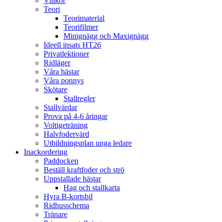
Villkor
Teori
Teorimaterial
Teorifilmer
Minignägg och Maxignägg
Ideell insats HT26
Privatlektioner
Ridläger
Våra hästar
Våra ponnys
Skötare
Stallregler
Stallvärdar
Prova på 4-6 åringar
Voltigeträning
Halvfodervärd
Utbildningsplan unga ledare
Inackordering
Paddocken
Beställ kraftfoder och strö
Uppstallade hästar
Hag och stallkarta
Hyra B-kortsbil
Ridhusschema
Tränare