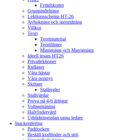
Fritidskortet
Gruppindelning
Lektionsschema HT-26
Avbokning och igenridning
Villkor
Teori
Teorimaterial
Teorifilmer
Minignägg och Maxignägg
Ideell insats HT26
Privatlektioner
Ridläger
Våra hästar
Våra ponnys
Skötare
Stallregler
Stallvärdar
Prova på 4-6 åringar
Voltigeträning
Halvfodervärd
Utbildningsplan unga ledare
Inackordering
Paddocken
Beställ kraftfoder och strö