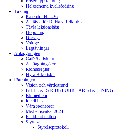
Priser uppstallning
Helgschema kvällsfodring
Tävling
Kalender HT -26
Att tävla för Billdals Ridklubb
Tävla lektionshäst
Hoppning
Dressyr
Voltige
Lagtävlingar
Anläggningen
Café Stallyktan
Anläggningskort
Ridhusregler
Hyra B-kortsbil
Föreningen
Vision och värdegrund
BILLDALS RIDKLUBB TAR STÄLLNING
Bli medlem
Ideell insats
Våra sponsorer
Medlemsenkät 2024
Klubbkollektion
Styrelsen
Styrelseprotokoll