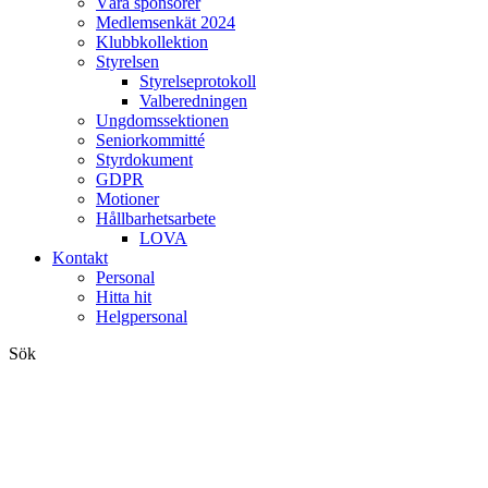
Våra sponsorer
Medlemsenkät 2024
Klubbkollektion
Styrelsen
Styrelseprotokoll
Valberedningen
Ungdomssektionen
Seniorkommitté
Styrdokument
GDPR
Motioner
Hållbarhetsarbete
LOVA
Kontakt
Personal
Hitta hit
Helgpersonal
Sök