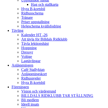
Uppstallade hästar
Hag och stallkarta
Hyra B-kortsbil
Ridhusschema
Tränare
Priser uppstallning
Helgschema kvällsfodring
Tävling
Kalender HT -26
Att tävla för Billdals Ridklubb
Tävla lektionshäst
Hoppning
Dressyr
Voltige
Lagtävlingar
Anläggningen
Café Stallyktan
Anläggningskort
Ridhusregler
Hyra B-kortsbil
Föreningen
Vision och värdegrund
BILLDALS RIDKLUBB TAR STÄLLNING
Bli medlem
Ideell insats