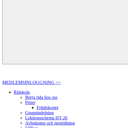
MEDLEMSINLOGGNING >>
Ridskola
Börja rida hos oss
Priser
Fritidskortet
Gruppindelning
Lektionsschema HT-26
Avbokning och igenridning