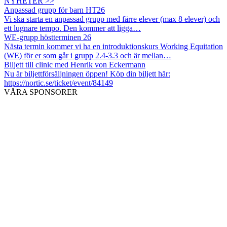
NYHETER >>
Anpassad grupp för barn HT26
Vi ska starta en anpassad grupp med färre elever (max 8 elever) och
ett lugnare tempo. Den kommer att ligga…
WE-grupp höstterminen 26
Nästa termin kommer vi ha en introduktionskurs Working Equitation
(WE) för er som går i grupp 2.4-3.3 och är mellan…
Biljett till clinic med Henrik von Eckermann
Nu är biljettförsäljningen öppen! Köp din biljett här:
https://nortic.se/ticket/event/84149
VÅRA SPONSORER