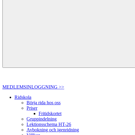
MEDLEMSINLOGGNING >>
Ridskola
Börja rida hos oss
Priser
Fritidskortet
Gruppindelning
Lektionsschema HT-26
Avbokning och igenridning