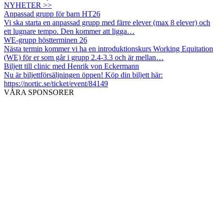
NYHETER >>
Anpassad grupp för barn HT26
Vi ska starta en anpassad grupp med färre elever (max 8 elever) och
ett lugnare tempo. Den kommer att ligga…
WE-grupp höstterminen 26
Nästa termin kommer vi ha en introduktionskurs Working Equitation
(WE) för er som går i grupp 2.4-3.3 och är mellan…
Biljett till clinic med Henrik von Eckermann
Nu är biljettförsäljningen öppen! Köp din biljett här:
https://nortic.se/ticket/event/84149
VÅRA SPONSORER