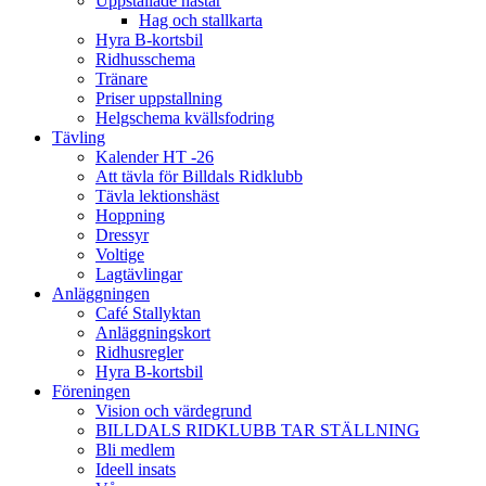
Uppstallade hästar
Hag och stallkarta
Hyra B-kortsbil
Ridhusschema
Tränare
Priser uppstallning
Helgschema kvällsfodring
Tävling
Kalender HT -26
Att tävla för Billdals Ridklubb
Tävla lektionshäst
Hoppning
Dressyr
Voltige
Lagtävlingar
Anläggningen
Café Stallyktan
Anläggningskort
Ridhusregler
Hyra B-kortsbil
Föreningen
Vision och värdegrund
BILLDALS RIDKLUBB TAR STÄLLNING
Bli medlem
Ideell insats