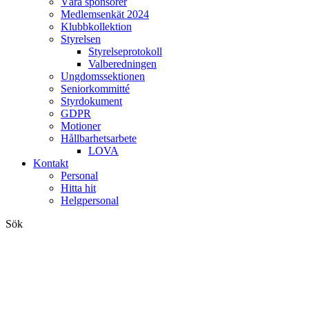
Våra sponsorer
Medlemsenkät 2024
Klubbkollektion
Styrelsen
Styrelseprotokoll
Valberedningen
Ungdomssektionen
Seniorkommitté
Styrdokument
GDPR
Motioner
Hållbarhetsarbete
LOVA
Kontakt
Personal
Hitta hit
Helgpersonal
Sök