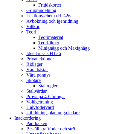
Fritidskortet
Gruppindelning
Lektionsschema HT-26
Avbokning och igenridning
Villkor
Teori
Teorimaterial
Teorifilmer
Minignägg och Maxignägg
Ideell insats HT26
Privatlektioner
Ridläger
Våra hästar
Våra ponnys
Skötare
Stallregler
Stallvärdar
Prova på 4-6 åringar
Voltigeträning
Halvfodervärd
Utbildningsplan unga ledare
Inackordering
Paddocken
Beställ kraftfoder och strö