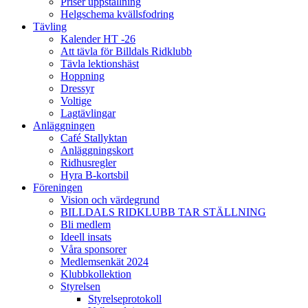
Priser uppstallning
Helgschema kvällsfodring
Tävling
Kalender HT -26
Att tävla för Billdals Ridklubb
Tävla lektionshäst
Hoppning
Dressyr
Voltige
Lagtävlingar
Anläggningen
Café Stallyktan
Anläggningskort
Ridhusregler
Hyra B-kortsbil
Föreningen
Vision och värdegrund
BILLDALS RIDKLUBB TAR STÄLLNING
Bli medlem
Ideell insats
Våra sponsorer
Medlemsenkät 2024
Klubbkollektion
Styrelsen
Styrelseprotokoll