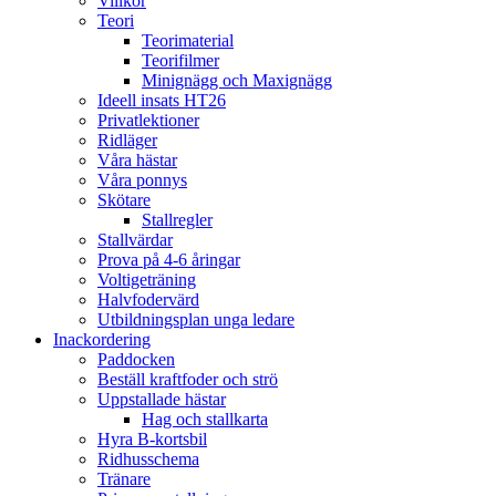
Villkor
Teori
Teorimaterial
Teorifilmer
Minignägg och Maxignägg
Ideell insats HT26
Privatlektioner
Ridläger
Våra hästar
Våra ponnys
Skötare
Stallregler
Stallvärdar
Prova på 4-6 åringar
Voltigeträning
Halvfodervärd
Utbildningsplan unga ledare
Inackordering
Paddocken
Beställ kraftfoder och strö
Uppstallade hästar
Hag och stallkarta
Hyra B-kortsbil
Ridhusschema
Tränare