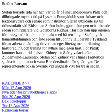
Stefan Jansson
Stefan började rida när han var tio år på shetlandsponnyn Pålle och
tillbringade mycket tid på Lysekils Ponnyklubb som skötare och
lektionsryttare och senare som instruktör. Stefan utbildade sig till
ridinstruktör vid Ridskolan Strömsholm, gjorde lumpen och arbetade
sedan som ridlärare vid Göteborgs Ridhus. Här fick han upp ögonen
för dressyr när han kom i kontakt med hästen Jingo. Stefan gick
tränarutbildningen och åkte sedan till Johnny Hillberath i Tyskland
för att arbeta ett år. Idag driver han eget företag med inriktning
hästförädling och träning för ryttare med egen häst. För Patrik
kommer han att rida hästen Zidney, en 8-årig valack efter
Zuidenwind-Laurentio. Stefan och Zidney var i final i Falsterbos
sjuårschampionat och vann Breedersfinalen för sjuåringar. De
representerade också Sverige vid unghäst-VM för tre år sedan.
KALENDER >>
Mån 17 Aug 2026
Nya tider för privatlektioner släpps
Sön 30 Aug 2026
Bakluckeloppis
Tor 13 Aug 2026
Ridskolan börjar