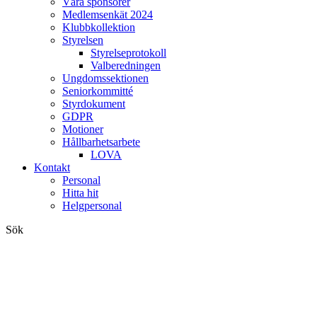
Våra sponsorer
Medlemsenkät 2024
Klubbkollektion
Styrelsen
Styrelseprotokoll
Valberedningen
Ungdomssektionen
Seniorkommitté
Styrdokument
GDPR
Motioner
Hållbarhetsarbete
LOVA
Kontakt
Personal
Hitta hit
Helgpersonal
Sök