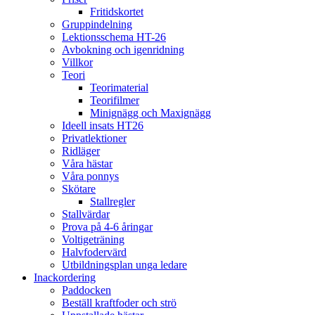
Fritidskortet
Gruppindelning
Lektionsschema HT-26
Avbokning och igenridning
Villkor
Teori
Teorimaterial
Teorifilmer
Minignägg och Maxignägg
Ideell insats HT26
Privatlektioner
Ridläger
Våra hästar
Våra ponnys
Skötare
Stallregler
Stallvärdar
Prova på 4-6 åringar
Voltigeträning
Halvfodervärd
Utbildningsplan unga ledare
Inackordering
Paddocken
Beställ kraftfoder och strö