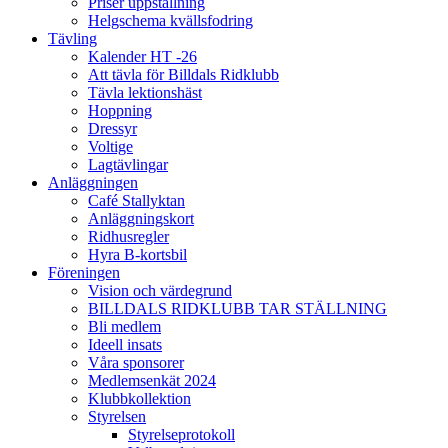
Priser uppstallning
Helgschema kvällsfodring
Tävling
Kalender HT -26
Att tävla för Billdals Ridklubb
Tävla lektionshäst
Hoppning
Dressyr
Voltige
Lagtävlingar
Anläggningen
Café Stallyktan
Anläggningskort
Ridhusregler
Hyra B-kortsbil
Föreningen
Vision och värdegrund
BILLDALS RIDKLUBB TAR STÄLLNING
Bli medlem
Ideell insats
Våra sponsorer
Medlemsenkät 2024
Klubbkollektion
Styrelsen
Styrelseprotokoll