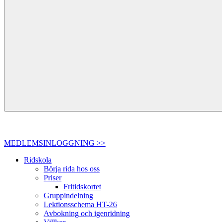
MEDLEMSINLOGGNING >>
Ridskola
Börja rida hos oss
Priser
Fritidskortet
Gruppindelning
Lektionsschema HT-26
Avbokning och igenridning