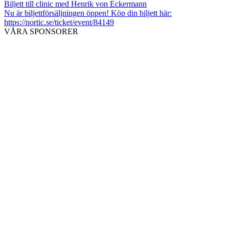
Biljett till clinic med Henrik von Eckermann
Nu är biljettförsäljningen öppen! Köp din biljett här:
https://nortic.se/ticket/event/84149
VÅRA SPONSORER