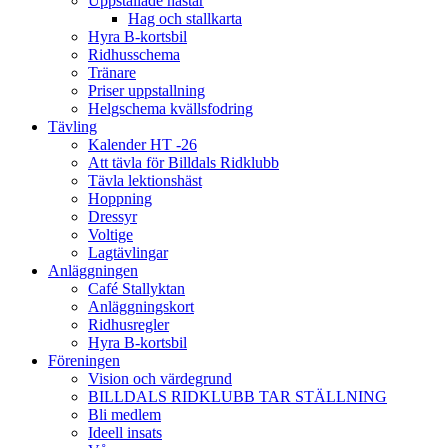
Uppstallade hästar
Hag och stallkarta
Hyra B-kortsbil
Ridhusschema
Tränare
Priser uppstallning
Helgschema kvällsfodring
Tävling
Kalender HT -26
Att tävla för Billdals Ridklubb
Tävla lektionshäst
Hoppning
Dressyr
Voltige
Lagtävlingar
Anläggningen
Café Stallyktan
Anläggningskort
Ridhusregler
Hyra B-kortsbil
Föreningen
Vision och värdegrund
BILLDALS RIDKLUBB TAR STÄLLNING
Bli medlem
Ideell insats