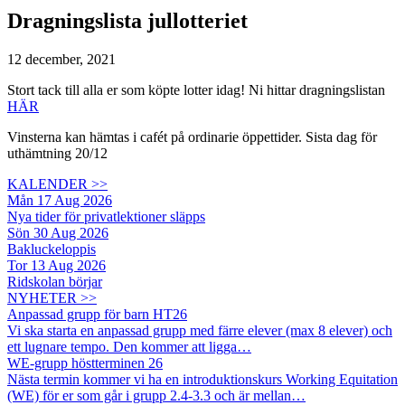
Dragningslista jullotteriet
12 december, 2021
Stort tack till alla er som köpte lotter idag! Ni hittar dragningslistan
HÄR
Vinsterna kan hämtas i cafét på ordinarie öppettider. Sista dag för
uthämtning 20/12
KALENDER >>
Mån 17 Aug 2026
Nya tider för privatlektioner släpps
Sön 30 Aug 2026
Bakluckeloppis
Tor 13 Aug 2026
Ridskolan börjar
NYHETER >>
Anpassad grupp för barn HT26
Vi ska starta en anpassad grupp med färre elever (max 8 elever) och
ett lugnare tempo. Den kommer att ligga…
WE-grupp höstterminen 26
Nästa termin kommer vi ha en introduktionskurs Working Equitation
(WE) för er som går i grupp 2.4-3.3 och är mellan…