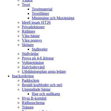
Villkor
Teori
Teorimaterial
Teorifilmer
Minignägg och Maxignägg
Ideell insats HT26
Privatlektioner
Ridläger
Våra hästar
Våra ponnys
Skötare
Stallregler
Stallvärdar
Prova på 4-6 åringar
Voltigeträning
Halvfodervärd
Utbildningsplan unga ledare
Inackordering
Paddocken
Beställ kraftfoder och strö
Uppstallade hästar
Hag och stallkarta
Hyra B-kortsbil
Ridhusschema
Tränare