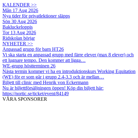
KALENDER >>
Mån 17 Aug 2026
Nya tider för privatlektioner släpps
Sön 30 Aug 2026
Bakluckeloppis
Tor 13 Aug 2026
Ridskolan börjar
NYHETER >>
Anpassad grupp för barn HT26
Vi ska starta en anpassad grupp med färre elever (max 8 elever) och
ett lugnare tempo. Den kommer att ligga…
WE-grupp höstterminen 26
Nästa termin kommer vi ha en introduktionskurs Working Equitation
(WE) för er som går i grupp 2.4-3.3 och är mellan…
Biljett till clinic med Henrik von Eckermann
Nu är biljettförsäljningen öppen! Köp din biljett här:
https://nortic.se/ticket/event/84149
VÅRA SPONSORER