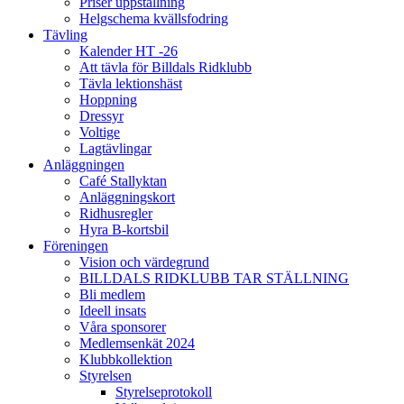
Priser uppstallning
Helgschema kvällsfodring
Tävling
Kalender HT -26
Att tävla för Billdals Ridklubb
Tävla lektionshäst
Hoppning
Dressyr
Voltige
Lagtävlingar
Anläggningen
Café Stallyktan
Anläggningskort
Ridhusregler
Hyra B-kortsbil
Föreningen
Vision och värdegrund
BILLDALS RIDKLUBB TAR STÄLLNING
Bli medlem
Ideell insats
Våra sponsorer
Medlemsenkät 2024
Klubbkollektion
Styrelsen
Styrelseprotokoll