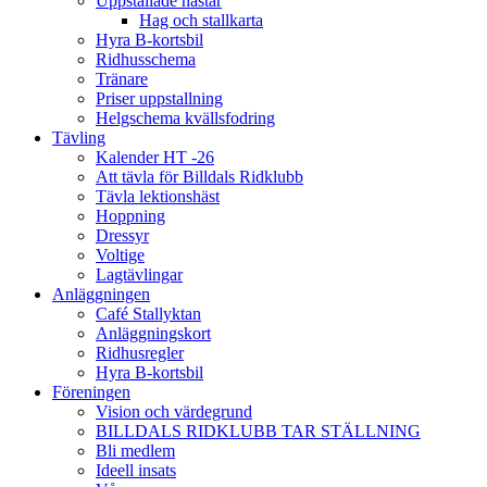
Uppstallade hästar
Hag och stallkarta
Hyra B-kortsbil
Ridhusschema
Tränare
Priser uppstallning
Helgschema kvällsfodring
Tävling
Kalender HT -26
Att tävla för Billdals Ridklubb
Tävla lektionshäst
Hoppning
Dressyr
Voltige
Lagtävlingar
Anläggningen
Café Stallyktan
Anläggningskort
Ridhusregler
Hyra B-kortsbil
Föreningen
Vision och värdegrund
BILLDALS RIDKLUBB TAR STÄLLNING
Bli medlem
Ideell insats