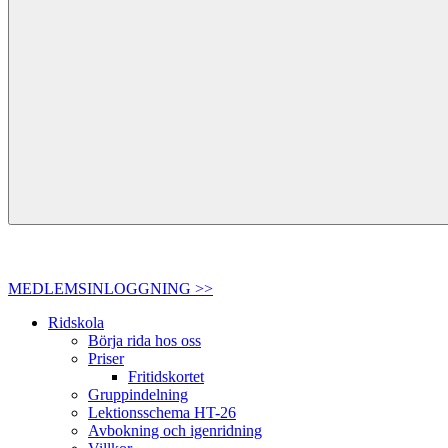
MEDLEMSINLOGGNING >>
Ridskola
Börja rida hos oss
Priser
Fritidskortet
Gruppindelning
Lektionsschema HT-26
Avbokning och igenridning