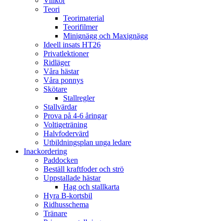
Villkor
Teori
Teorimaterial
Teorifilmer
Minignägg och Maxignägg
Ideell insats HT26
Privatlektioner
Ridläger
Våra hästar
Våra ponnys
Skötare
Stallregler
Stallvärdar
Prova på 4-6 åringar
Voltigeträning
Halvfodervärd
Utbildningsplan unga ledare
Inackordering
Paddocken
Beställ kraftfoder och strö
Uppstallade hästar
Hag och stallkarta
Hyra B-kortsbil
Ridhusschema
Tränare