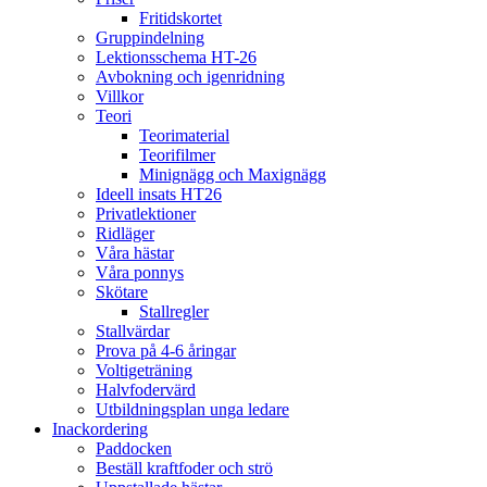
Fritidskortet
Gruppindelning
Lektionsschema HT-26
Avbokning och igenridning
Villkor
Teori
Teorimaterial
Teorifilmer
Minignägg och Maxignägg
Ideell insats HT26
Privatlektioner
Ridläger
Våra hästar
Våra ponnys
Skötare
Stallregler
Stallvärdar
Prova på 4-6 åringar
Voltigeträning
Halvfodervärd
Utbildningsplan unga ledare
Inackordering
Paddocken
Beställ kraftfoder och strö