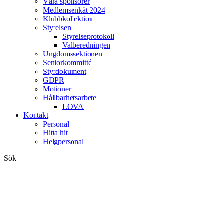
Våra sponsorer
Medlemsenkät 2024
Klubbkollektion
Styrelsen
Styrelseprotokoll
Valberedningen
Ungdomssektionen
Seniorkommitté
Styrdokument
GDPR
Motioner
Hållbarhetsarbete
LOVA
Kontakt
Personal
Hitta hit
Helgpersonal
Sök