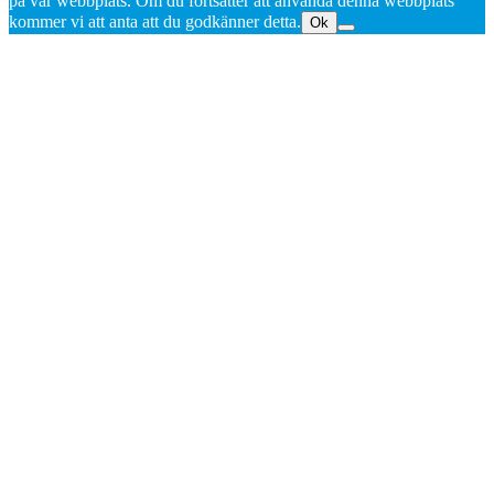
på vår webbplats. Om du fortsätter att använda denna webbplats
kommer vi att anta att du godkänner detta.
Ok