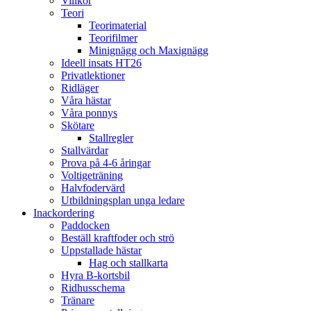
Villkor
Teori
Teorimaterial
Teorifilmer
Minignägg och Maxignägg
Ideell insats HT26
Privatlektioner
Ridläger
Våra hästar
Våra ponnys
Skötare
Stallregler
Stallvärdar
Prova på 4-6 åringar
Voltigeträning
Halvfodervärd
Utbildningsplan unga ledare
Inackordering
Paddocken
Beställ kraftfoder och strö
Uppstallade hästar
Hag och stallkarta
Hyra B-kortsbil
Ridhusschema
Tränare