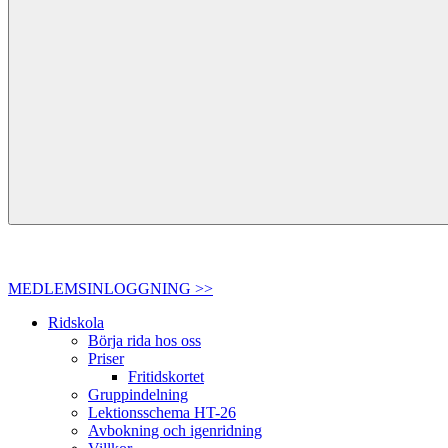
MEDLEMSINLOGGNING >>
Ridskola
Börja rida hos oss
Priser
Fritidskortet
Gruppindelning
Lektionsschema HT-26
Avbokning och igenridning