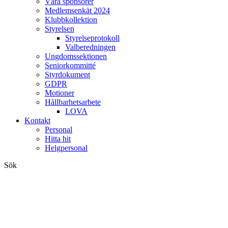
Våra sponsorer
Medlemsenkät 2024
Klubbkollektion
Styrelsen
Styrelseprotokoll
Valberedningen
Ungdomssektionen
Seniorkommitté
Styrdokument
GDPR
Motioner
Hållbarhetsarbete
LOVA
Kontakt
Personal
Hitta hit
Helgpersonal
Sök