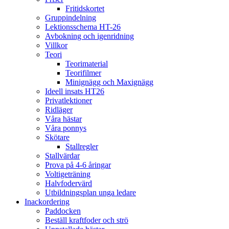
Fritidskortet
Gruppindelning
Lektionsschema HT-26
Avbokning och igenridning
Villkor
Teori
Teorimaterial
Teorifilmer
Minignägg och Maxignägg
Ideell insats HT26
Privatlektioner
Ridläger
Våra hästar
Våra ponnys
Skötare
Stallregler
Stallvärdar
Prova på 4-6 åringar
Voltigeträning
Halvfodervärd
Utbildningsplan unga ledare
Inackordering
Paddocken
Beställ kraftfoder och strö