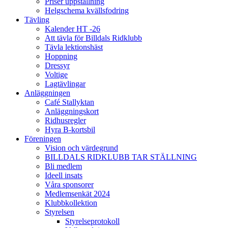
Priser uppstallning
Helgschema kvällsfodring
Tävling
Kalender HT -26
Att tävla för Billdals Ridklubb
Tävla lektionshäst
Hoppning
Dressyr
Voltige
Lagtävlingar
Anläggningen
Café Stallyktan
Anläggningskort
Ridhusregler
Hyra B-kortsbil
Föreningen
Vision och värdegrund
BILLDALS RIDKLUBB TAR STÄLLNING
Bli medlem
Ideell insats
Våra sponsorer
Medlemsenkät 2024
Klubbkollektion
Styrelsen
Styrelseprotokoll