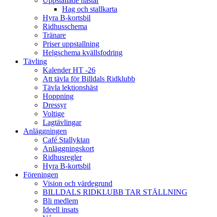
Uppstallade hästar
Hag och stallkarta
Hyra B-kortsbil
Ridhusschema
Tränare
Priser uppstallning
Helgschema kvällsfodring
Tävling
Kalender HT -26
Att tävla för Billdals Ridklubb
Tävla lektionshäst
Hoppning
Dressyr
Voltige
Lagtävlingar
Anläggningen
Café Stallyktan
Anläggningskort
Ridhusregler
Hyra B-kortsbil
Föreningen
Vision och värdegrund
BILLDALS RIDKLUBB TAR STÄLLNING
Bli medlem
Ideell insats