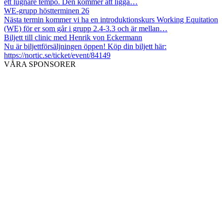
ett lugnare tempo. Den kommer att ligga…
WE-grupp höstterminen 26
Nästa termin kommer vi ha en introduktionskurs Working Equitation
(WE) för er som går i grupp 2.4-3.3 och är mellan…
Biljett till clinic med Henrik von Eckermann
Nu är biljettförsäljningen öppen! Köp din biljett här:
https://nortic.se/ticket/event/84149
VÅRA SPONSORER