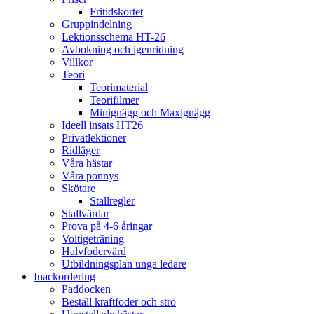
Fritidskortet
Gruppindelning
Lektionsschema HT-26
Avbokning och igenridning
Villkor
Teori
Teorimaterial
Teorifilmer
Minignägg och Maxignägg
Ideell insats HT26
Privatlektioner
Ridläger
Våra hästar
Våra ponnys
Skötare
Stallregler
Stallvärdar
Prova på 4-6 åringar
Voltigeträning
Halvfodervärd
Utbildningsplan unga ledare
Inackordering
Paddocken
Beställ kraftfoder och strö