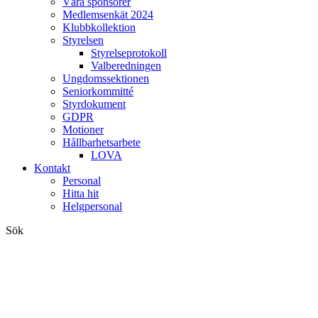
Våra sponsorer
Medlemsenkät 2024
Klubbkollektion
Styrelsen
Styrelseprotokoll
Valberedningen
Ungdomssektionen
Seniorkommitté
Styrdokument
GDPR
Motioner
Hållbarhetsarbete
LOVA
Kontakt
Personal
Hitta hit
Helgpersonal
Sök