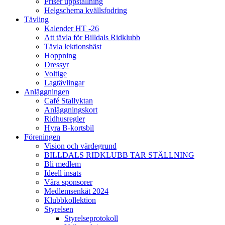
Priser uppstallning
Helgschema kvällsfodring
Tävling
Kalender HT -26
Att tävla för Billdals Ridklubb
Tävla lektionshäst
Hoppning
Dressyr
Voltige
Lagtävlingar
Anläggningen
Café Stallyktan
Anläggningskort
Ridhusregler
Hyra B-kortsbil
Föreningen
Vision och värdegrund
BILLDALS RIDKLUBB TAR STÄLLNING
Bli medlem
Ideell insats
Våra sponsorer
Medlemsenkät 2024
Klubbkollektion
Styrelsen
Styrelseprotokoll