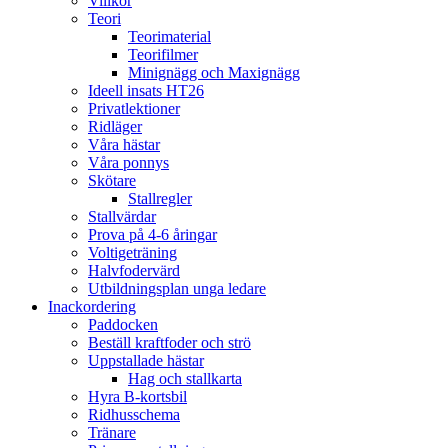
Villkor
Teori
Teorimaterial
Teorifilmer
Minignägg och Maxignägg
Ideell insats HT26
Privatlektioner
Ridläger
Våra hästar
Våra ponnys
Skötare
Stallregler
Stallvärdar
Prova på 4-6 åringar
Voltigeträning
Halvfodervärd
Utbildningsplan unga ledare
Inackordering
Paddocken
Beställ kraftfoder och strö
Uppstallade hästar
Hag och stallkarta
Hyra B-kortsbil
Ridhusschema
Tränare