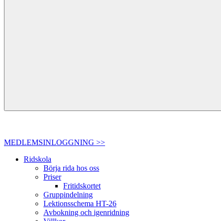
MEDLEMSINLOGGNING >>
Ridskola
Börja rida hos oss
Priser
Fritidskortet
Gruppindelning
Lektionsschema HT-26
Avbokning och igenridning