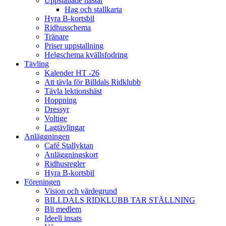
Uppstallade hästar
Hag och stallkarta
Hyra B-kortsbil
Ridhusschema
Tränare
Priser uppstallning
Helgschema kvällsfodring
Tävling
Kalender HT -26
Att tävla för Billdals Ridklubb
Tävla lektionshäst
Hoppning
Dressyr
Voltige
Lagtävlingar
Anläggningen
Café Stallyktan
Anläggningskort
Ridhusregler
Hyra B-kortsbil
Föreningen
Vision och värdegrund
BILLDALS RIDKLUBB TAR STÄLLNING
Bli medlem
Ideell insats