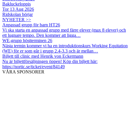
Bakluckeloppis
Tor 13 Aug 2026
Ridskolan börjar
NYHETER >>
Anpassad grupp för barn HT26
Vi ska starta en anpassad grupp med färre elever (max 8 elever) och
ett lugnare tempo. Den kommer att ligga…
WE-grupp höstterminen 26
Nästa termin kommer vi ha en introduktionskurs Working Equitation
(WE) för er som går i grupp 2.4-3.3 och är mellan…
Biljett till clinic med Henrik von Eckermann
Nu är biljettförsäljningen öppen! Köp din biljett här:
https://nortic.se/ticket/event/84149
VÅRA SPONSORER