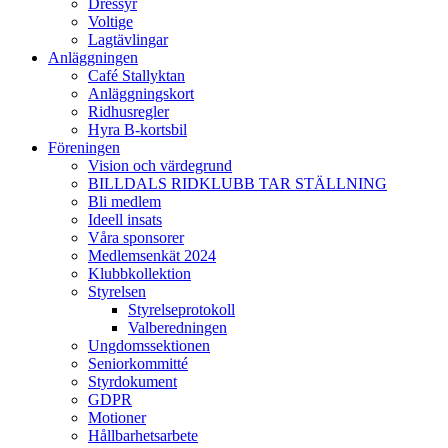
Dressyr
Voltige
Lagtävlingar
Anläggningen
Café Stallyktan
Anläggningskort
Ridhusregler
Hyra B-kortsbil
Föreningen
Vision och värdegrund
BILLDALS RIDKLUBB TAR STÄLLNING
Bli medlem
Ideell insats
Våra sponsorer
Medlemsenkät 2024
Klubbkollektion
Styrelsen
Styrelseprotokoll
Valberedningen
Ungdomssektionen
Seniorkommitté
Styrdokument
GDPR
Motioner
Hållbarhetsarbete