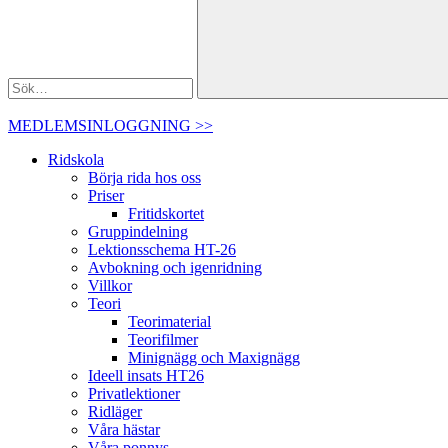
MEDLEMSINLOGGNING >>
Ridskola
Börja rida hos oss
Priser
Fritidskortet
Gruppindelning
Lektionsschema HT-26
Avbokning och igenridning
Villkor
Teori
Teorimaterial
Teorifilmer
Minignägg och Maxignägg
Ideell insats HT26
Privatlektioner
Ridläger
Våra hästar
Våra ponnys