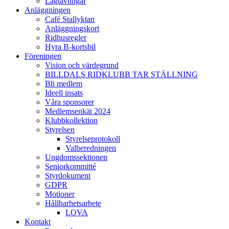
Lagtävlingar
Anläggningen
Café Stallyktan
Anläggningskort
Ridhusregler
Hyra B-kortsbil
Föreningen
Vision och värdegrund
BILLDALS RIDKLUBB TAR STÄLLNING
Bli medlem
Ideell insats
Våra sponsorer
Medlemsenkät 2024
Klubbkollektion
Styrelsen
Styrelseprotokoll
Valberedningen
Ungdomssektionen
Seniorkommitté
Styrdokument
GDPR
Motioner
Hållbarhetsarbete
LOVA
Kontakt