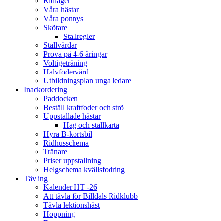
Ridläger
Våra hästar
Våra ponnys
Skötare
Stallregler
Stallvärdar
Prova på 4-6 åringar
Voltigeträning
Halvfodervärd
Utbildningsplan unga ledare
Inackordering
Paddocken
Beställ kraftfoder och strö
Uppstallade hästar
Hag och stallkarta
Hyra B-kortsbil
Ridhusschema
Tränare
Priser uppstallning
Helgschema kvällsfodring
Tävling
Kalender HT -26
Att tävla för Billdals Ridklubb
Tävla lektionshäst
Hoppning