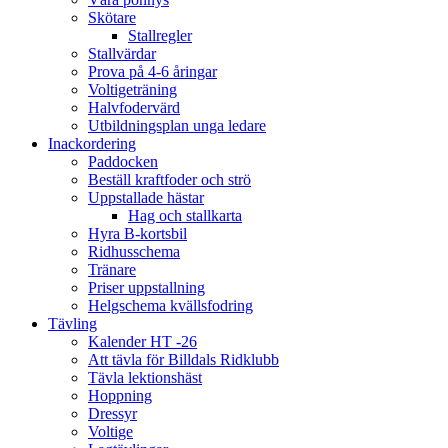
Skötare
Stallregler
Stallvärdar
Prova på 4-6 åringar
Voltigeträning
Halvfodervärd
Utbildningsplan unga ledare
Inackordering
Paddocken
Beställ kraftfoder och strö
Uppstallade hästar
Hag och stallkarta
Hyra B-kortsbil
Ridhusschema
Tränare
Priser uppstallning
Helgschema kvällsfodring
Tävling
Kalender HT -26
Att tävla för Billdals Ridklubb
Tävla lektionshäst
Hoppning
Dressyr
Voltige