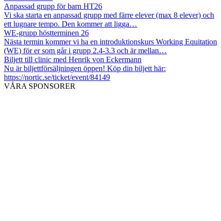
Anpassad grupp för barn HT26
Vi ska starta en anpassad grupp med färre elever (max 8 elever) och
ett lugnare tempo. Den kommer att ligga…
WE-grupp höstterminen 26
Nästa termin kommer vi ha en introduktionskurs Working Equitation
(WE) för er som går i grupp 2.4-3.3 och är mellan…
Biljett till clinic med Henrik von Eckermann
Nu är biljettförsäljningen öppen! Köp din biljett här:
https://nortic.se/ticket/event/84149
VÅRA SPONSORER