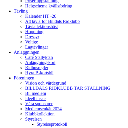
Priser uppstallning
Helgschema kvällsfodring
Tävling
Kalender HT -26
Att tävla för Billdals Ridklubb
Tävla lektionshäst
Hoppning
Dressyr
Voltige
Lagtävlingar
Anläggningen
Café Stallyktan
Anläggningskort
Ridhusregler
Hyra B-kortsbil
Föreningen
Vision och värdegrund
BILLDALS RIDKLUBB TAR STÄLLNING
Bli medlem
Ideell insats
Våra sponsorer
Medlemsenkät 2024
Klubbkollektion
Styrelsen
Styrelseprotokoll