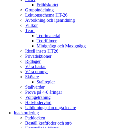
Fritidskortet
Gruppindelning
Lektionsschema HT-26
Avbokning och igenridning
Villkor
Teori
Teorimaterial
Teorifilmer
Minignägg och Maxignägg
Ideell insats HT26
Privatlektioner
Ridläger
Våra hästar
Våra ponnys
Skötare
Stallregler
Stallvärdar
Prova på 4-6 åringar
Voltigeträning
Halvfodervärd
Utbildningsplan unga ledare
Inackordering
Paddocken
Beställ kraftfoder och strö