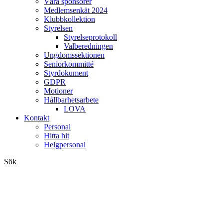
Våra sponsorer
Medlemsenkät 2024
Klubbkollektion
Styrelsen
Styrelseprotokoll
Valberedningen
Ungdomssektionen
Seniorkommitté
Styrdokument
GDPR
Motioner
Hållbarhetsarbete
LOVA
Kontakt
Personal
Hitta hit
Helgpersonal
Sök