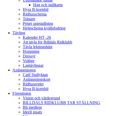
Uppstallade hästar
Hag och stallkarta
Hyra B-kortsbil
Ridhusschema
Tränare
Priser uppstallning
Helgschema kvällsfodring
Tävling
Kalender HT -26
Att tävla för Billdals Ridklubb
Tävla lektionshäst
Hoppning
Dressyr
Voltige
Lagtävlingar
Anläggningen
Café Stallyktan
Anläggningskort
Ridhusregler
Hyra B-kortsbil
Föreningen
Vision och värdegrund
BILLDALS RIDKLUBB TAR STÄLLNING
Bli medlem
Ideell insats