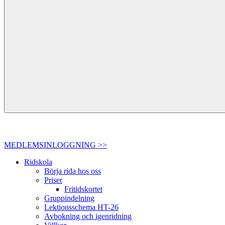
MEDLEMSINLOGGNING >>
Ridskola
Börja rida hos oss
Priser
Fritidskortet
Gruppindelning
Lektionsschema HT-26
Avbokning och igenridning