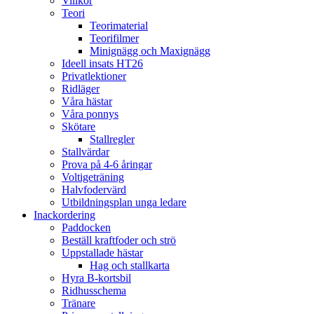
Villkor
Teori
Teorimaterial
Teorifilmer
Minignägg och Maxignägg
Ideell insats HT26
Privatlektioner
Ridläger
Våra hästar
Våra ponnys
Skötare
Stallregler
Stallvärdar
Prova på 4-6 åringar
Voltigeträning
Halvfodervärd
Utbildningsplan unga ledare
Inackordering
Paddocken
Beställ kraftfoder och strö
Uppstallade hästar
Hag och stallkarta
Hyra B-kortsbil
Ridhusschema
Tränare