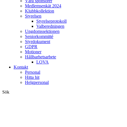
Våra sponsorer
Medlemsenkät 2024
Klubbkollektion
Styrelsen
Styrelseprotokoll
Valberedningen
Ungdomssektionen
Seniorkommitté
Styrdokument
GDPR
Motioner
Hållbarhetsarbete
LOVA
Kontakt
Personal
Hitta hit
Helgpersonal
Sök