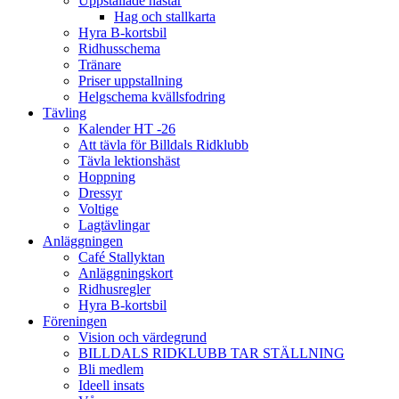
Uppstallade hästar
Hag och stallkarta
Hyra B-kortsbil
Ridhusschema
Tränare
Priser uppstallning
Helgschema kvällsfodring
Tävling
Kalender HT -26
Att tävla för Billdals Ridklubb
Tävla lektionshäst
Hoppning
Dressyr
Voltige
Lagtävlingar
Anläggningen
Café Stallyktan
Anläggningskort
Ridhusregler
Hyra B-kortsbil
Föreningen
Vision och värdegrund
BILLDALS RIDKLUBB TAR STÄLLNING
Bli medlem
Ideell insats