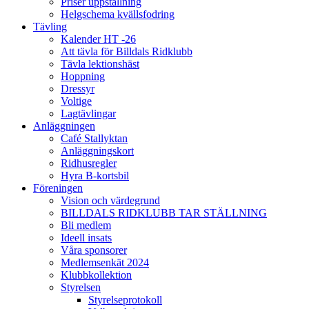
Priser uppstallning
Helgschema kvällsfodring
Tävling
Kalender HT -26
Att tävla för Billdals Ridklubb
Tävla lektionshäst
Hoppning
Dressyr
Voltige
Lagtävlingar
Anläggningen
Café Stallyktan
Anläggningskort
Ridhusregler
Hyra B-kortsbil
Föreningen
Vision och värdegrund
BILLDALS RIDKLUBB TAR STÄLLNING
Bli medlem
Ideell insats
Våra sponsorer
Medlemsenkät 2024
Klubbkollektion
Styrelsen
Styrelseprotokoll