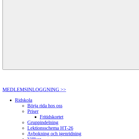
MEDLEMSINLOGGNING >>
Ridskola
Börja rida hos oss
Priser
Fritidskortet
Gruppindelning
Lektionsschema HT-26
Avbokning och igenridning