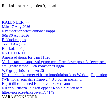
Ridskolan startar igen den 9 januari.
KALENDER >>
Mån 17 Aug 2026
Nya tider för privatlektioner släpps
Sön 30 Aug 2026
Bakluckeloppis
Tor 13 Aug 2026
Ridskolan börjar
NYHETER >>
Anpassad grupp för barn HT26
Vi ska starta en anpassad grupp med färre elever (max 8 elever) och
ett lugnare tempo. Den kommer att ligga…
WE-grupp höstterminen 26
Nästa termin kommer vi ha en introduktionskurs Working Equitation
(WE) för er som går i grupp 2.4-3.3 och är mellan…
Biljett till clinic med Henrik von Eckermann
Nu är biljettförsäljningen öppen! Köp din biljett här:
https://nortic.se/ticket/event/84149
VÅRA SPONSORER