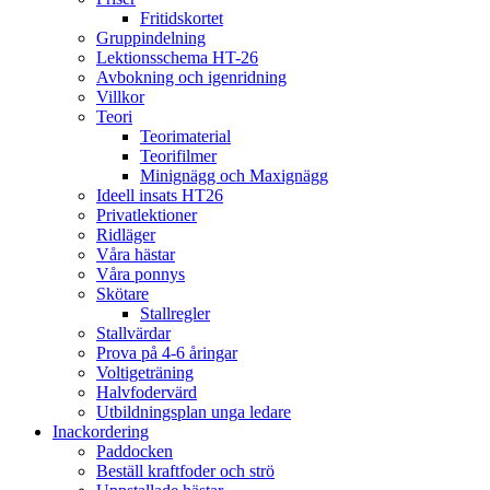
Fritidskortet
Gruppindelning
Lektionsschema HT-26
Avbokning och igenridning
Villkor
Teori
Teorimaterial
Teorifilmer
Minignägg och Maxignägg
Ideell insats HT26
Privatlektioner
Ridläger
Våra hästar
Våra ponnys
Skötare
Stallregler
Stallvärdar
Prova på 4-6 åringar
Voltigeträning
Halvfodervärd
Utbildningsplan unga ledare
Inackordering
Paddocken
Beställ kraftfoder och strö