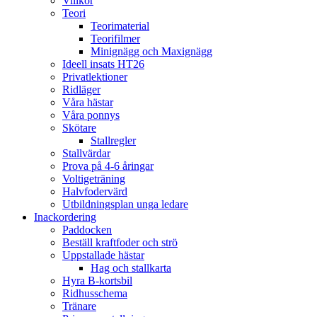
Villkor
Teori
Teorimaterial
Teorifilmer
Minignägg och Maxignägg
Ideell insats HT26
Privatlektioner
Ridläger
Våra hästar
Våra ponnys
Skötare
Stallregler
Stallvärdar
Prova på 4-6 åringar
Voltigeträning
Halvfodervärd
Utbildningsplan unga ledare
Inackordering
Paddocken
Beställ kraftfoder och strö
Uppstallade hästar
Hag och stallkarta
Hyra B-kortsbil
Ridhusschema
Tränare