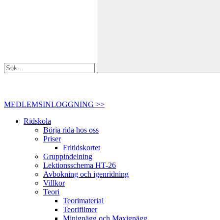
MEDLEMSINLOGGNING >>
Ridskola
Börja rida hos oss
Priser
Fritidskortet
Gruppindelning
Lektionsschema HT-26
Avbokning och igenridning
Villkor
Teori
Teorimaterial
Teorifilmer
Minignägg och Maxignägg