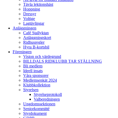
Tävla lektionshäst
Hoppning
Dressyr
Voltige
Lagtävlingar
Anläggningen
Café Stallyktan
Anläggningskort
Ridhusregler
Hyra B-kortsbil
Föreningen
Vision och värdegrund
BILLDALS RIDKLUBB TAR STÄLLNING
Bli medlem
Ideell insats
Våra sponsorer
Medlemsenkät 2024
Klubbkollektion
Styrelsen
Styrelseprotokoll
Valberedningen
Ungdomssektionen
Seniorkommitté
Styrdokument