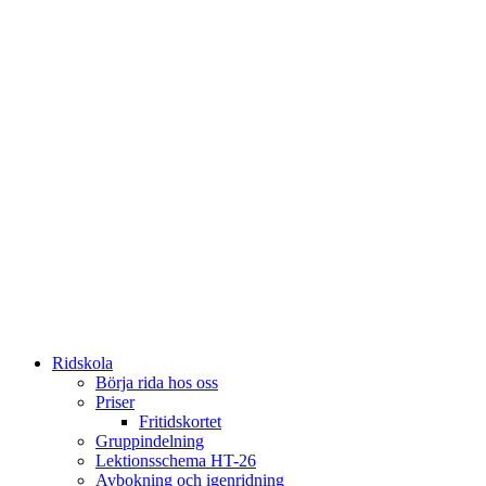
Ridskola
Börja rida hos oss
Priser
Fritidskortet
Gruppindelning
Lektionsschema HT-26
Avbokning och igenridning