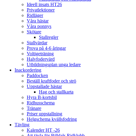
Ideell insats HT26
Privatlektioner
Ridläger
Våra hästar
Våra ponnys
Skötare
Stallregler
Stallvärdar
Prova på 4-6 åringar
Voltigeträning
Halvfodervärd
Utbildningsplan unga ledare
Inackordering
Paddocken
Beställ kraftfoder och strö
Uppstallade hästar
Hag och stallkarta
Hyra B-kortsbil
Ridhusschema
Tränare
Priser uppstallning
Helgschema kvällsfodring
Tävling
Kalender HT -26
Att tävla för Billdals Ridklubb