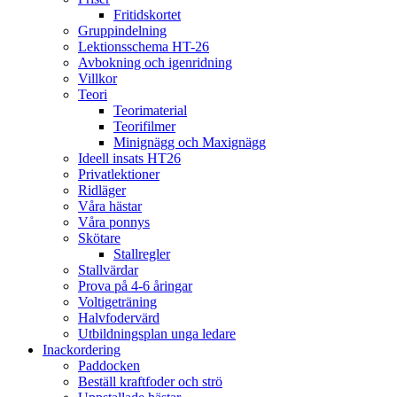
Fritidskortet
Gruppindelning
Lektionsschema HT-26
Avbokning och igenridning
Villkor
Teori
Teorimaterial
Teorifilmer
Minignägg och Maxignägg
Ideell insats HT26
Privatlektioner
Ridläger
Våra hästar
Våra ponnys
Skötare
Stallregler
Stallvärdar
Prova på 4-6 åringar
Voltigeträning
Halvfodervärd
Utbildningsplan unga ledare
Inackordering
Paddocken
Beställ kraftfoder och strö