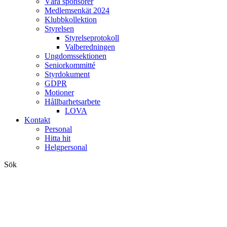
Våra sponsorer
Medlemsenkät 2024
Klubbkollektion
Styrelsen
Styrelseprotokoll
Valberedningen
Ungdomssektionen
Seniorkommitté
Styrdokument
GDPR
Motioner
Hållbarhetsarbete
LOVA
Kontakt
Personal
Hitta hit
Helgpersonal
Sök