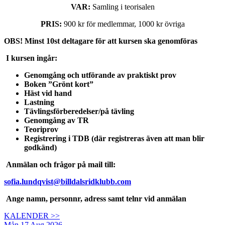
VAR:
Samling i teorisalen
PRIS:
900 kr för medlemmar, 1000 kr övriga
OBS! Minst 10st deltagare för att kursen ska genomföras
I kursen ingår:
Genomgång och utförande av praktiskt prov
Boken ”Grönt kort”
Häst vid hand
Lastning
Tävlingsförberedelser/på tävling
Genomgång av TR
Teoriprov
Registrering i TDB (där registreras även att man blir
godkänd)
Anmälan och frågor på mail till:
sofia.lundqvist@billdalsridklubb.com
Ange namn, personnr, adress samt telnr vid anmälan
KALENDER >>
Mån 17 Aug 2026