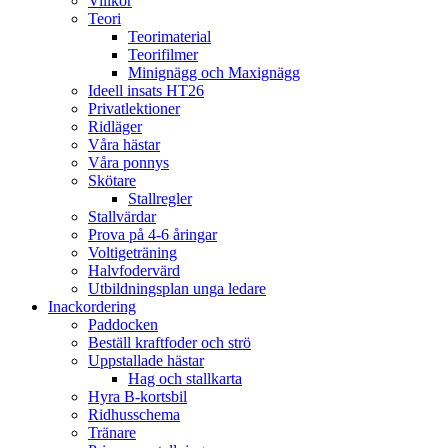
Villkor
Teori
Teorimaterial
Teorifilmer
Minignägg och Maxignägg
Ideell insats HT26
Privatlektioner
Ridläger
Våra hästar
Våra ponnys
Skötare
Stallregler
Stallvärdar
Prova på 4-6 åringar
Voltigeträning
Halvfodervärd
Utbildningsplan unga ledare
Inackordering
Paddocken
Beställ kraftfoder och strö
Uppstallade hästar
Hag och stallkarta
Hyra B-kortsbil
Ridhusschema
Tränare