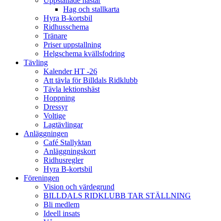
Uppstallade hästar
Hag och stallkarta
Hyra B-kortsbil
Ridhusschema
Tränare
Priser uppstallning
Helgschema kvällsfodring
Tävling
Kalender HT -26
Att tävla för Billdals Ridklubb
Tävla lektionshäst
Hoppning
Dressyr
Voltige
Lagtävlingar
Anläggningen
Café Stallyktan
Anläggningskort
Ridhusregler
Hyra B-kortsbil
Föreningen
Vision och värdegrund
BILLDALS RIDKLUBB TAR STÄLLNING
Bli medlem
Ideell insats