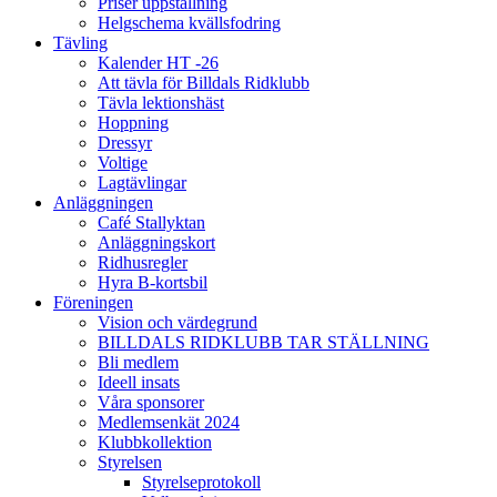
Priser uppstallning
Helgschema kvällsfodring
Tävling
Kalender HT -26
Att tävla för Billdals Ridklubb
Tävla lektionshäst
Hoppning
Dressyr
Voltige
Lagtävlingar
Anläggningen
Café Stallyktan
Anläggningskort
Ridhusregler
Hyra B-kortsbil
Föreningen
Vision och värdegrund
BILLDALS RIDKLUBB TAR STÄLLNING
Bli medlem
Ideell insats
Våra sponsorer
Medlemsenkät 2024
Klubbkollektion
Styrelsen
Styrelseprotokoll