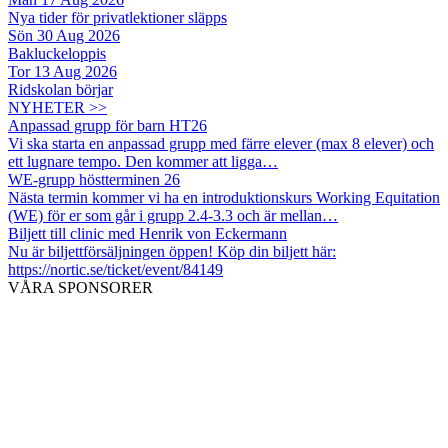
Nya tider för privatlektioner släpps
Sön 30 Aug 2026
Bakluckeloppis
Tor 13 Aug 2026
Ridskolan börjar
NYHETER >>
Anpassad grupp för barn HT26
Vi ska starta en anpassad grupp med färre elever (max 8 elever) och
ett lugnare tempo. Den kommer att ligga…
WE-grupp höstterminen 26
Nästa termin kommer vi ha en introduktionskurs Working Equitation
(WE) för er som går i grupp 2.4-3.3 och är mellan…
Biljett till clinic med Henrik von Eckermann
Nu är biljettförsäljningen öppen! Köp din biljett här:
https://nortic.se/ticket/event/84149
VÅRA SPONSORER