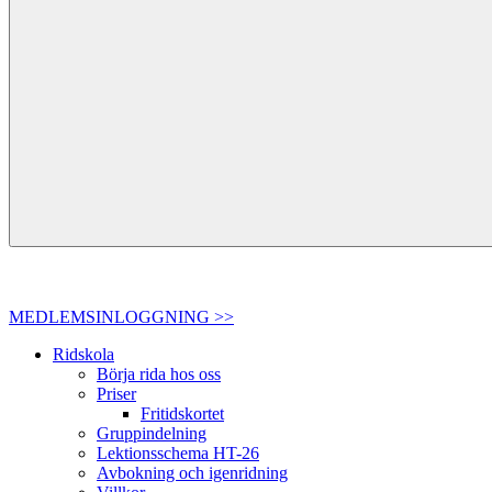
MEDLEMSINLOGGNING >>
Ridskola
Börja rida hos oss
Priser
Fritidskortet
Gruppindelning
Lektionsschema HT-26
Avbokning och igenridning