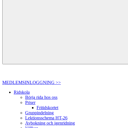
MEDLEMSINLOGGNING >>
Ridskola
Börja rida hos oss
Priser
Fritidskortet
Gruppindelning
Lektionsschema HT-26
Avbokning och igenridning