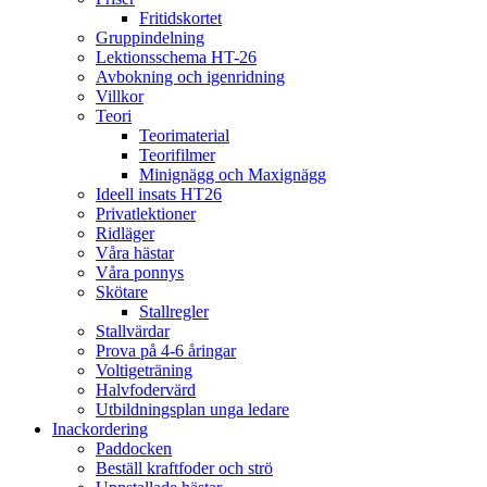
Fritidskortet
Gruppindelning
Lektionsschema HT-26
Avbokning och igenridning
Villkor
Teori
Teorimaterial
Teorifilmer
Minignägg och Maxignägg
Ideell insats HT26
Privatlektioner
Ridläger
Våra hästar
Våra ponnys
Skötare
Stallregler
Stallvärdar
Prova på 4-6 åringar
Voltigeträning
Halvfodervärd
Utbildningsplan unga ledare
Inackordering
Paddocken
Beställ kraftfoder och strö