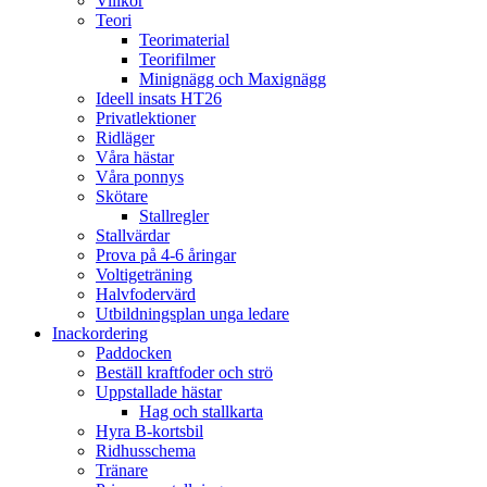
Villkor
Teori
Teorimaterial
Teorifilmer
Minignägg och Maxignägg
Ideell insats HT26
Privatlektioner
Ridläger
Våra hästar
Våra ponnys
Skötare
Stallregler
Stallvärdar
Prova på 4-6 åringar
Voltigeträning
Halvfodervärd
Utbildningsplan unga ledare
Inackordering
Paddocken
Beställ kraftfoder och strö
Uppstallade hästar
Hag och stallkarta
Hyra B-kortsbil
Ridhusschema
Tränare