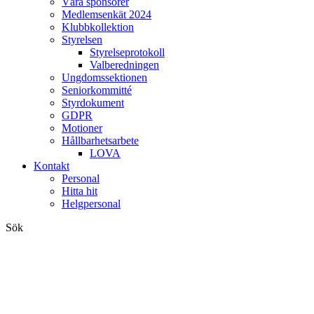
Våra sponsorer
Medlemsenkät 2024
Klubbkollektion
Styrelsen
Styrelseprotokoll
Valberedningen
Ungdomssektionen
Seniorkommitté
Styrdokument
GDPR
Motioner
Hållbarhetsarbete
LOVA
Kontakt
Personal
Hitta hit
Helgpersonal
Sök