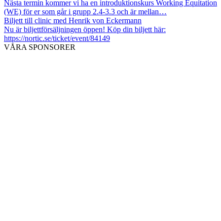
Nästa termin kommer vi ha en introduktionskurs Working Equitation
(WE) för er som går i grupp 2.4-3.3 och är mellan…
Biljett till clinic med Henrik von Eckermann
Nu är biljettförsäljningen öppen! Köp din biljett här:
https://nortic.se/ticket/event/84149
VÅRA SPONSORER