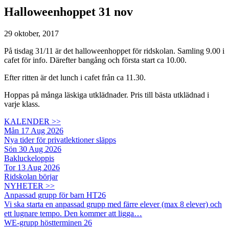
Halloweenhoppet 31 nov
29 oktober, 2017
På tisdag 31/11 är det halloweenhoppet för ridskolan. Samling 9.00 i
cafet för info. Därefter bangång och första start ca 10.00.
Efter ritten är det lunch i cafet från ca 11.30.
Hoppas på många läskiga utklädnader. Pris till bästa utklädnad i
varje klass.
KALENDER >>
Mån 17 Aug 2026
Nya tider för privatlektioner släpps
Sön 30 Aug 2026
Bakluckeloppis
Tor 13 Aug 2026
Ridskolan börjar
NYHETER >>
Anpassad grupp för barn HT26
Vi ska starta en anpassad grupp med färre elever (max 8 elever) och
ett lugnare tempo. Den kommer att ligga…
WE-grupp höstterminen 26