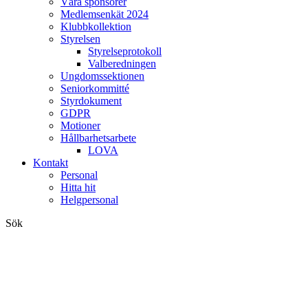
Våra sponsorer
Medlemsenkät 2024
Klubbkollektion
Styrelsen
Styrelseprotokoll
Valberedningen
Ungdomssektionen
Seniorkommitté
Styrdokument
GDPR
Motioner
Hållbarhetsarbete
LOVA
Kontakt
Personal
Hitta hit
Helgpersonal
Sök