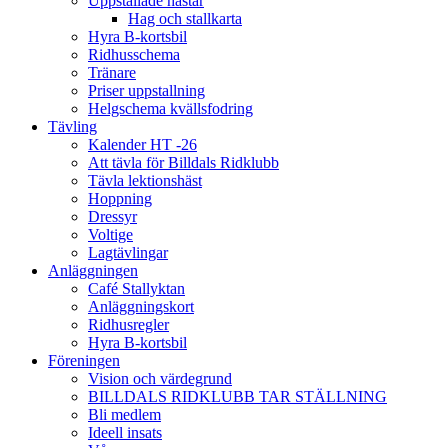
Uppstallade hästar
Hag och stallkarta
Hyra B-kortsbil
Ridhusschema
Tränare
Priser uppstallning
Helgschema kvällsfodring
Tävling
Kalender HT -26
Att tävla för Billdals Ridklubb
Tävla lektionshäst
Hoppning
Dressyr
Voltige
Lagtävlingar
Anläggningen
Café Stallyktan
Anläggningskort
Ridhusregler
Hyra B-kortsbil
Föreningen
Vision och värdegrund
BILLDALS RIDKLUBB TAR STÄLLNING
Bli medlem
Ideell insats