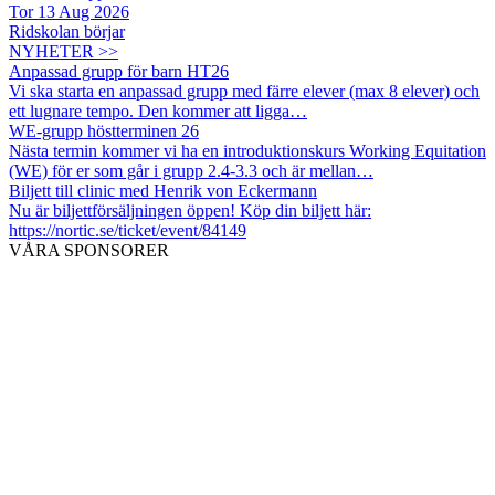
Tor 13 Aug 2026
Ridskolan börjar
NYHETER >>
Anpassad grupp för barn HT26
Vi ska starta en anpassad grupp med färre elever (max 8 elever) och
ett lugnare tempo. Den kommer att ligga…
WE-grupp höstterminen 26
Nästa termin kommer vi ha en introduktionskurs Working Equitation
(WE) för er som går i grupp 2.4-3.3 och är mellan…
Biljett till clinic med Henrik von Eckermann
Nu är biljettförsäljningen öppen! Köp din biljett här:
https://nortic.se/ticket/event/84149
VÅRA SPONSORER