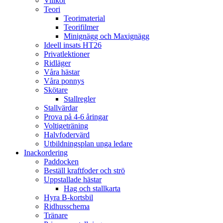
Villkor
Teori
Teorimaterial
Teorifilmer
Minignägg och Maxignägg
Ideell insats HT26
Privatlektioner
Ridläger
Våra hästar
Våra ponnys
Skötare
Stallregler
Stallvärdar
Prova på 4-6 åringar
Voltigeträning
Halvfodervärd
Utbildningsplan unga ledare
Inackordering
Paddocken
Beställ kraftfoder och strö
Uppstallade hästar
Hag och stallkarta
Hyra B-kortsbil
Ridhusschema
Tränare