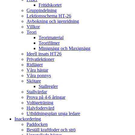
Fritidskortet
Gruppindelning
Lektionsschema HT-26
Avbokning och igenridning
Villkor
Teori
Teorimaterial
Teorifilmer
Minignägg och Maxignägg
Ideell insats HT26
Privatlektioner
Ridläger
Våra hästar
Våra ponnys
Skötare
Stallregler
Stallvärdar
Prova på 4-6 åringar
Voltigeträning
Halvfodervärd
Utbildningsplan unga ledare
Inackordering
Paddocken
Beställ kraftfoder och strö