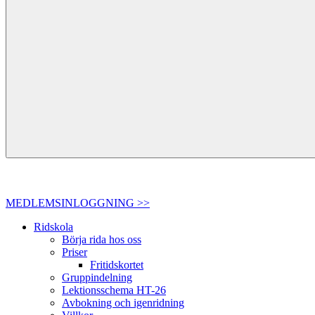
MEDLEMSINLOGGNING >>
Ridskola
Börja rida hos oss
Priser
Fritidskortet
Gruppindelning
Lektionsschema HT-26
Avbokning och igenridning