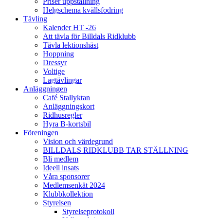
Priser uppstallning
Helgschema kvällsfodring
Tävling
Kalender HT -26
Att tävla för Billdals Ridklubb
Tävla lektionshäst
Hoppning
Dressyr
Voltige
Lagtävlingar
Anläggningen
Café Stallyktan
Anläggningskort
Ridhusregler
Hyra B-kortsbil
Föreningen
Vision och värdegrund
BILLDALS RIDKLUBB TAR STÄLLNING
Bli medlem
Ideell insats
Våra sponsorer
Medlemsenkät 2024
Klubbkollektion
Styrelsen
Styrelseprotokoll