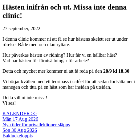
Hästen inifrån och ut. Missa inte denna
clinic!
27 september, 2022
I denna clinic kommer ni att få se hur hästens skelett ser ut under
rörelse. Både med och utan ryttare.
Hur påverkas hästen av ridning? Hur får vi en hållbar häst?
Vad har hästen för förutsättningar för arbete?
Detta och mycket mer kommer ni att få reda på den
28/9 kl 18.30
.
Vi börjar kvällen med ett teoripass i caféet för att sedan fortsätta ner i
manegen och titta på en häst som har insidan på utsidan.
Detta vill ni inte missa!
Vi ses!
KALENDER >>
Mån 17 Aug 2026
Nya tider för privatlektioner släpps
Sön 30 Aug 2026
Bakluckeloppis