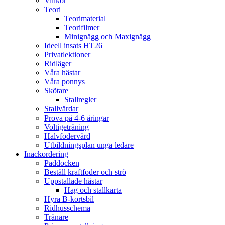
Villkor
Teori
Teorimaterial
Teorifilmer
Minignägg och Maxignägg
Ideell insats HT26
Privatlektioner
Ridläger
Våra hästar
Våra ponnys
Skötare
Stallregler
Stallvärdar
Prova på 4-6 åringar
Voltigeträning
Halvfodervärd
Utbildningsplan unga ledare
Inackordering
Paddocken
Beställ kraftfoder och strö
Uppstallade hästar
Hag och stallkarta
Hyra B-kortsbil
Ridhusschema
Tränare