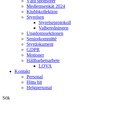
Våra sponsorer
Medlemsenkät 2024
Klubbkollektion
Styrelsen
Styrelseprotokoll
Valberedningen
Ungdomssektionen
Seniorkommitté
Styrdokument
GDPR
Motioner
Hållbarhetsarbete
LOVA
Kontakt
Personal
Hitta hit
Helgpersonal
Sök