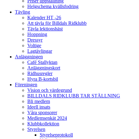
Priser uppstallning
Helgschema kvällsfodring
Tävling
Kalender HT -26
Att tävla för Billdals Ridklubb
Tävla lektionshäst
Hoppning
Dressyr
Voltige
Lagtävlingar
Anläggningen
Café Stallyktan
Anläggningskort
Ridhusregler
Hyra B-kortsbil
Föreningen
Vision och värdegrund
BILLDALS RIDKLUBB TAR STÄLLNING
Bli medlem
Ideell insats
Våra sponsorer
Medlemsenkät 2024
Klubbkollektion
Styrelsen
Styrelseprotokoll