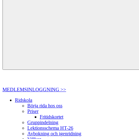
MEDLEMSINLOGGNING >>
Ridskola
Börja rida hos oss
Priser
Fritidskortet
Gruppindelning
Lektionsschema HT-26
Avbokning och igenridning