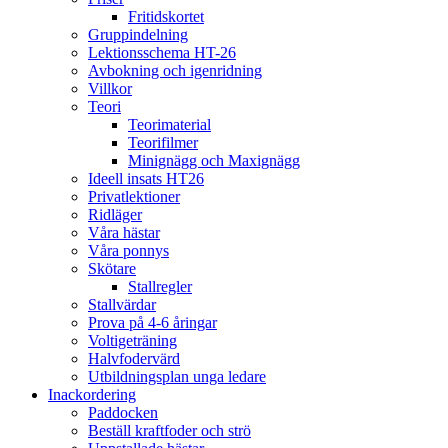
Fritidskortet
Gruppindelning
Lektionsschema HT-26
Avbokning och igenridning
Villkor
Teori
Teorimaterial
Teorifilmer
Minignägg och Maxignägg
Ideell insats HT26
Privatlektioner
Ridläger
Våra hästar
Våra ponnys
Skötare
Stallregler
Stallvärdar
Prova på 4-6 åringar
Voltigeträning
Halvfodervärd
Utbildningsplan unga ledare
Inackordering
Paddocken
Beställ kraftfoder och strö