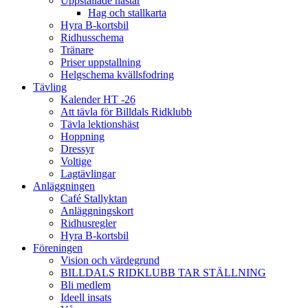
Uppstallade hästar
Hag och stallkarta
Hyra B-kortsbil
Ridhusschema
Tränare
Priser uppstallning
Helgschema kvällsfodring
Tävling
Kalender HT -26
Att tävla för Billdals Ridklubb
Tävla lektionshäst
Hoppning
Dressyr
Voltige
Lagtävlingar
Anläggningen
Café Stallyktan
Anläggningskort
Ridhusregler
Hyra B-kortsbil
Föreningen
Vision och värdegrund
BILLDALS RIDKLUBB TAR STÄLLNING
Bli medlem
Ideell insats