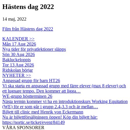
Hästens dag 2022
14 maj, 2022
Film från Hästens dag 2022
KALENDER >>
Mån 17 Aug 2026
Nya tider för privatlektioner släpps
Sön 30 Aug 2026
Bakluckeloppis
Tor 13 Aug 2026
Ridskolan börjar
NYHETER >>
Anpassad grupp för barn HT26
Vi ska starta en anpassad grupp med färre elever (max 8 elever) och
ett lugnare tempo. Den kommer att ligga…
WE-grupp höstterminen 26
Nästa termin kommer vi ha en introduktionskurs Working Equitation
(WE) för er som går i grupp 2.4-3.3 och är mellan…
Biljett till clinic med Henrik von Eckermann
Nu är biljettförsäljningen öppen! Köp din biljett här:
https://nortic.se/ticket/event/84149
VÅRA SPONSORER