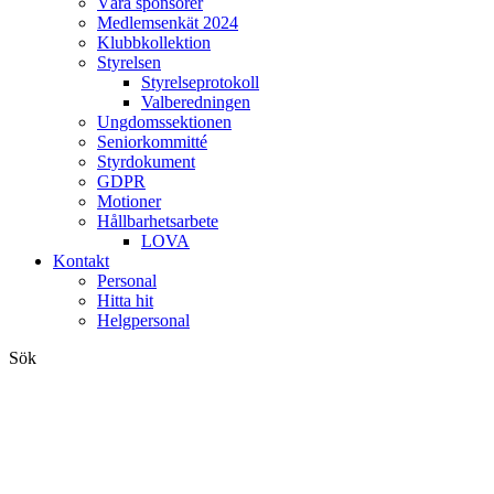
Våra sponsorer
Medlemsenkät 2024
Klubbkollektion
Styrelsen
Styrelseprotokoll
Valberedningen
Ungdomssektionen
Seniorkommitté
Styrdokument
GDPR
Motioner
Hållbarhetsarbete
LOVA
Kontakt
Personal
Hitta hit
Helgpersonal
Sök