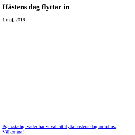
Hästens dag flyttar in
1 maj, 2018
Pga ostadigt väder har vi valt att flytta hästens dag inomhus.
Välkomna!