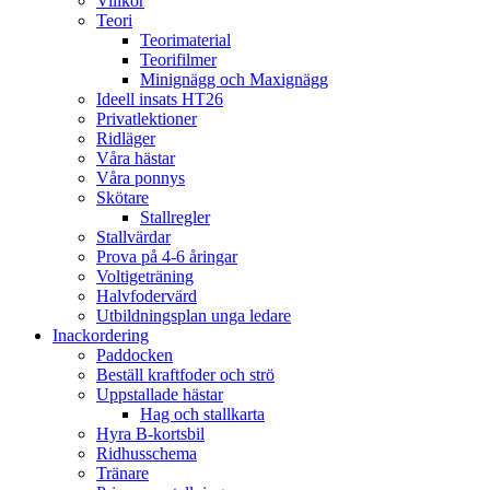
Villkor
Teori
Teorimaterial
Teorifilmer
Minignägg och Maxignägg
Ideell insats HT26
Privatlektioner
Ridläger
Våra hästar
Våra ponnys
Skötare
Stallregler
Stallvärdar
Prova på 4-6 åringar
Voltigeträning
Halvfodervärd
Utbildningsplan unga ledare
Inackordering
Paddocken
Beställ kraftfoder och strö
Uppstallade hästar
Hag och stallkarta
Hyra B-kortsbil
Ridhusschema
Tränare