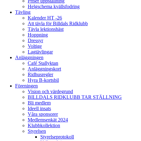
Priser uppstallning
Helgschema kvällsfodring
Tävling
Kalender HT -26
Att tävla för Billdals Ridklubb
Tävla lektionshäst
Hoppning
Dressyr
Voltige
Lagtävlingar
Anläggningen
Café Stallyktan
Anläggningskort
Ridhusregler
Hyra B-kortsbil
Föreningen
Vision och värdegrund
BILLDALS RIDKLUBB TAR STÄLLNING
Bli medlem
Ideell insats
Våra sponsorer
Medlemsenkät 2024
Klubbkollektion
Styrelsen
Styrelseprotokoll