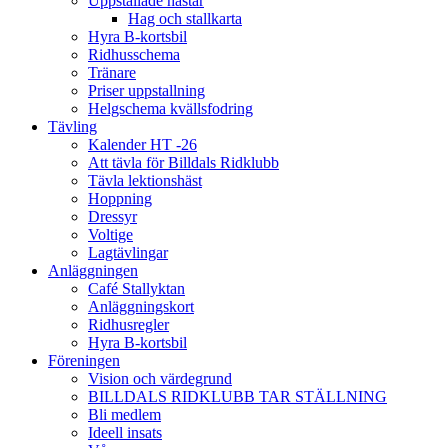
Uppstallade hästar
Hag och stallkarta
Hyra B-kortsbil
Ridhusschema
Tränare
Priser uppstallning
Helgschema kvällsfodring
Tävling
Kalender HT -26
Att tävla för Billdals Ridklubb
Tävla lektionshäst
Hoppning
Dressyr
Voltige
Lagtävlingar
Anläggningen
Café Stallyktan
Anläggningskort
Ridhusregler
Hyra B-kortsbil
Föreningen
Vision och värdegrund
BILLDALS RIDKLUBB TAR STÄLLNING
Bli medlem
Ideell insats