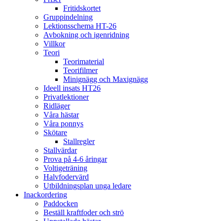
Fritidskortet
Gruppindelning
Lektionsschema HT-26
Avbokning och igenridning
Villkor
Teori
Teorimaterial
Teorifilmer
Minignägg och Maxignägg
Ideell insats HT26
Privatlektioner
Ridläger
Våra hästar
Våra ponnys
Skötare
Stallregler
Stallvärdar
Prova på 4-6 åringar
Voltigeträning
Halvfodervärd
Utbildningsplan unga ledare
Inackordering
Paddocken
Beställ kraftfoder och strö