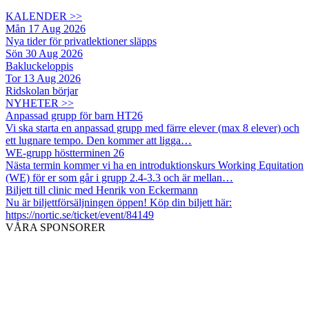
KALENDER >>
Mån 17 Aug 2026
Nya tider för privatlektioner släpps
Sön 30 Aug 2026
Bakluckeloppis
Tor 13 Aug 2026
Ridskolan börjar
NYHETER >>
Anpassad grupp för barn HT26
Vi ska starta en anpassad grupp med färre elever (max 8 elever) och
ett lugnare tempo. Den kommer att ligga…
WE-grupp höstterminen 26
Nästa termin kommer vi ha en introduktionskurs Working Equitation
(WE) för er som går i grupp 2.4-3.3 och är mellan…
Biljett till clinic med Henrik von Eckermann
Nu är biljettförsäljningen öppen! Köp din biljett här:
https://nortic.se/ticket/event/84149
VÅRA SPONSORER