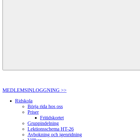
MEDLEMSINLOGGNING >>
Ridskola
Börja rida hos oss
Priser
Fritidskortet
Gruppindelning
Lektionsschema HT-26
Avbokning och igenridning