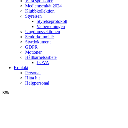
Våra sponsorer
Medlemsenkät 2024
Klubbkollektion
Styrelsen
Styrelseprotokoll
Valberedningen
Ungdomssektionen
Seniorkommitté
Styrdokument
GDPR
Motioner
Hållbarhetsarbete
LOVA
Kontakt
Personal
Hitta hit
Helgpersonal
Sök