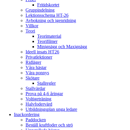
Fritidskortet
Gruppindelning
Lektionsschema HT-26
Avbokning och igenridning
Villkor
Teori
Teorimaterial
Teorifilmer
Minignägg och Maxignägg
Ideell insats HT26
Privatlektioner
Ridläger
Våra hästar
Våra ponnys
Skötare
Stallregler
Stallvärdar
Prova på 4-6 åringar
Voltigeträning
Halvfodervärd
Utbildningsplan unga ledare
Inackordering
Paddocken
Beställ kraftfoder och strö