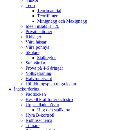
Villkor
Teori
Teorimaterial
Teorifilmer
Minignägg och Maxignägg
Ideell insats HT26
Privatlektioner
Ridläger
Våra hästar
Våra ponnys
Skötare
Stallregler
Stallvärdar
Prova på 4-6 åringar
Voltigeträning
Halvfodervärd
Utbildningsplan unga ledare
Inackordering
Paddocken
Beställ kraftfoder och strö
Uppstallade hästar
Hag och stallkarta
Hyra B-kortsbil
Ridhusschema
Tränare