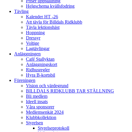
Priser uppstallning
Helgschema kvällsfodring
Tävling
Kalender HT -26
Att tävla för Billdals Ridklubb
Tävla lektionshäst
Hoppning
Dressyr
Voltige
Lagtävlingar
Anläggningen
Café Stallyktan
Anläggningskort
Ridhusregler
Hyra B-kortsbil
Föreningen
Vision och värdegrund
BILLDALS RIDKLUBB TAR STÄLLNING
Bli medlem
Ideell insats
Våra sponsorer
Medlemsenkät 2024
Klubbkollektion
Styrelsen
Styrelseprotokoll