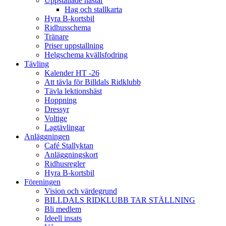
Uppstallade hästar
Hag och stallkarta
Hyra B-kortsbil
Ridhusschema
Tränare
Priser uppstallning
Helgschema kvällsfodring
Tävling
Kalender HT -26
Att tävla för Billdals Ridklubb
Tävla lektionshäst
Hoppning
Dressyr
Voltige
Lagtävlingar
Anläggningen
Café Stallyktan
Anläggningskort
Ridhusregler
Hyra B-kortsbil
Föreningen
Vision och värdegrund
BILLDALS RIDKLUBB TAR STÄLLNING
Bli medlem
Ideell insats