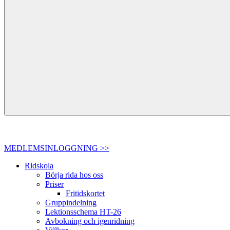
MEDLEMSINLOGGNING >>
Ridskola
Börja rida hos oss
Priser
Fritidskortet
Gruppindelning
Lektionsschema HT-26
Avbokning och igenridning