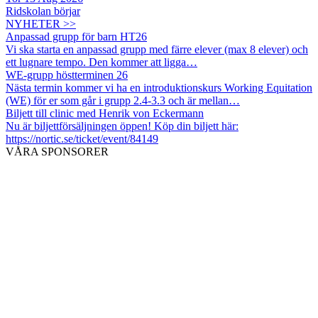
Ridskolan börjar
NYHETER >>
Anpassad grupp för barn HT26
Vi ska starta en anpassad grupp med färre elever (max 8 elever) och
ett lugnare tempo. Den kommer att ligga…
WE-grupp höstterminen 26
Nästa termin kommer vi ha en introduktionskurs Working Equitation
(WE) för er som går i grupp 2.4-3.3 och är mellan…
Biljett till clinic med Henrik von Eckermann
Nu är biljettförsäljningen öppen! Köp din biljett här:
https://nortic.se/ticket/event/84149
VÅRA SPONSORER