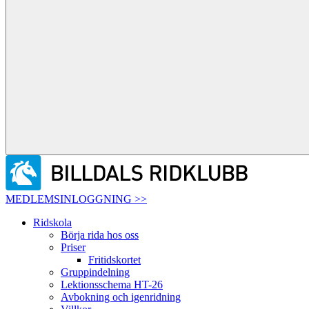
MEDLEMSINLOGGNING >>
Ridskola
Börja rida hos oss
Priser
Fritidskortet
Gruppindelning
Lektionsschema HT-26
Avbokning och igenridning