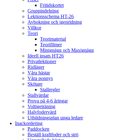
Fritidskortet
Gruppindelning
Lektionsschema HT-26
Avbokning och igenridning
Villkor
Teori
Teorimaterial
Teorifilmer
Minignägg och Maxignägg
Ideell insats HT26
Privatlektioner
Ridläger
Våra hästar
Våra ponnys
Skötare
Stallregler
Stallvärdar
Prova på 4-6 åringar
Voltigeträning
Halvfodervärd
Utbildningsplan unga ledare
Inackordering
Paddocken
Beställ kraftfoder och strö