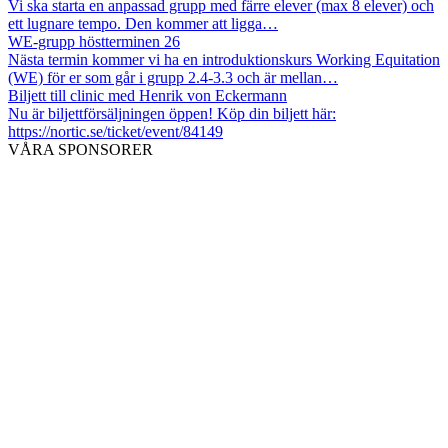
Vi ska starta en anpassad grupp med färre elever (max 8 elever) och
ett lugnare tempo. Den kommer att ligga…
WE-grupp höstterminen 26
Nästa termin kommer vi ha en introduktionskurs Working Equitation
(WE) för er som går i grupp 2.4-3.3 och är mellan…
Biljett till clinic med Henrik von Eckermann
Nu är biljettförsäljningen öppen! Köp din biljett här:
https://nortic.se/ticket/event/84149
VÅRA SPONSORER