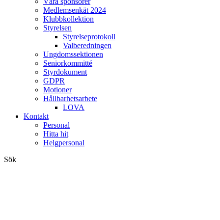
Våra sponsorer
Medlemsenkät 2024
Klubbkollektion
Styrelsen
Styrelseprotokoll
Valberedningen
Ungdomssektionen
Seniorkommitté
Styrdokument
GDPR
Motioner
Hållbarhetsarbete
LOVA
Kontakt
Personal
Hitta hit
Helgpersonal
Sök