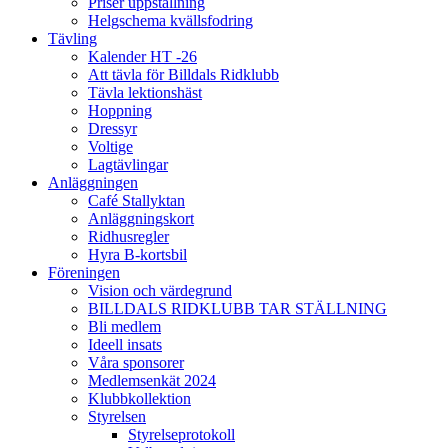
Priser uppstallning
Helgschema kvällsfodring
Tävling
Kalender HT -26
Att tävla för Billdals Ridklubb
Tävla lektionshäst
Hoppning
Dressyr
Voltige
Lagtävlingar
Anläggningen
Café Stallyktan
Anläggningskort
Ridhusregler
Hyra B-kortsbil
Föreningen
Vision och värdegrund
BILLDALS RIDKLUBB TAR STÄLLNING
Bli medlem
Ideell insats
Våra sponsorer
Medlemsenkät 2024
Klubbkollektion
Styrelsen
Styrelseprotokoll