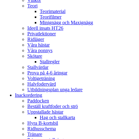
Villkor
Teori
Teorimaterial
Teorifilmer
Minignägg och Maxignägg
Ideell insats HT26
Privatlektioner
Ridläger
Våra hästar
Våra ponnys
Skötare
Stallregler
Stallvärdar
Prova på 4-6 åringar
Voltigeträning
Halvfodervärd
Utbildningsplan unga ledare
Inackordering
Paddocken
Beställ kraftfoder och strö
Uppstallade hästar
Hag och stallkarta
Hyra B-kortsbil
Ridhusschema
Tränare