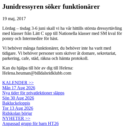
Junidressyren söker funktionärer
19 maj, 2017
Lördag – tisdag 3-6 juni skall vi ha vår hittills största dressyrtävling
med klasser från Lätt C upp till Nationella klasser med SM kval för
ponny och Intermedire för häst.
Vi behöver många funktionärer, du behöver inte ha varit med
tidigare. Vi behöver personer som skriver åt domare, sekretariat,
parkering, cafe, städ, räkna och hämta protokoll.
Kan du hjälpa till hör av dig till Helena:
Helena.heuman@billdalsridklubb.com
KALENDER >>
Mån 17 Aug 2026
Nya tider för privatlektioner släpps
Sön 30 Aug 2026
Bakluckeloppis
Tor 13 Aug 2026
Ridskolan börjar
NYHETER >>
Anpassad grupp för barn HT26