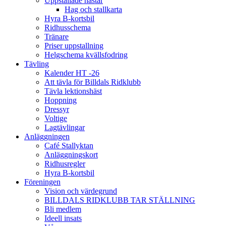
Uppstallade hästar
Hag och stallkarta
Hyra B-kortsbil
Ridhusschema
Tränare
Priser uppstallning
Helgschema kvällsfodring
Tävling
Kalender HT -26
Att tävla för Billdals Ridklubb
Tävla lektionshäst
Hoppning
Dressyr
Voltige
Lagtävlingar
Anläggningen
Café Stallyktan
Anläggningskort
Ridhusregler
Hyra B-kortsbil
Föreningen
Vision och värdegrund
BILLDALS RIDKLUBB TAR STÄLLNING
Bli medlem
Ideell insats