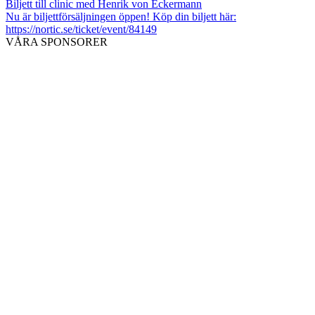
Biljett till clinic med Henrik von Eckermann
Nu är biljettförsäljningen öppen! Köp din biljett här:
https://nortic.se/ticket/event/84149
VÅRA SPONSORER