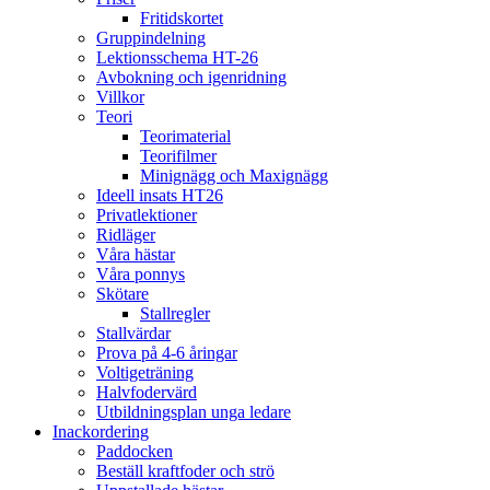
Fritidskortet
Gruppindelning
Lektionsschema HT-26
Avbokning och igenridning
Villkor
Teori
Teorimaterial
Teorifilmer
Minignägg och Maxignägg
Ideell insats HT26
Privatlektioner
Ridläger
Våra hästar
Våra ponnys
Skötare
Stallregler
Stallvärdar
Prova på 4-6 åringar
Voltigeträning
Halvfodervärd
Utbildningsplan unga ledare
Inackordering
Paddocken
Beställ kraftfoder och strö