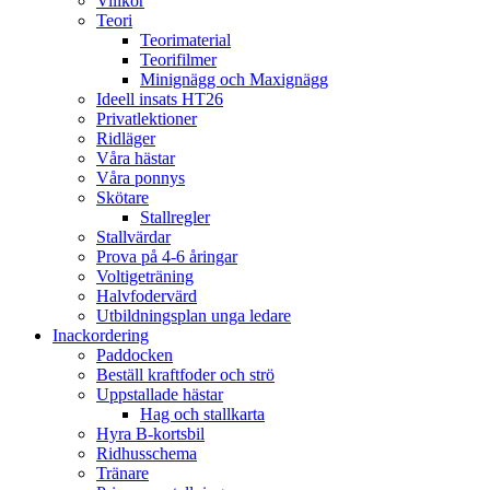
Villkor
Teori
Teorimaterial
Teorifilmer
Minignägg och Maxignägg
Ideell insats HT26
Privatlektioner
Ridläger
Våra hästar
Våra ponnys
Skötare
Stallregler
Stallvärdar
Prova på 4-6 åringar
Voltigeträning
Halvfodervärd
Utbildningsplan unga ledare
Inackordering
Paddocken
Beställ kraftfoder och strö
Uppstallade hästar
Hag och stallkarta
Hyra B-kortsbil
Ridhusschema
Tränare