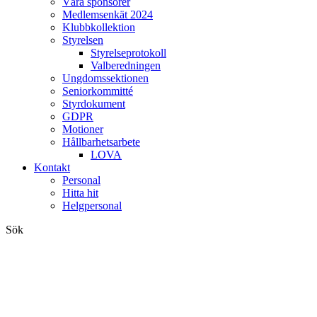
Våra sponsorer
Medlemsenkät 2024
Klubbkollektion
Styrelsen
Styrelseprotokoll
Valberedningen
Ungdomssektionen
Seniorkommitté
Styrdokument
GDPR
Motioner
Hållbarhetsarbete
LOVA
Kontakt
Personal
Hitta hit
Helgpersonal
Sök