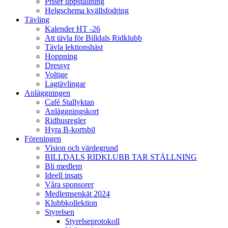
Priser uppstallning
Helgschema kvällsfodring
Tävling
Kalender HT -26
Att tävla för Billdals Ridklubb
Tävla lektionshäst
Hoppning
Dressyr
Voltige
Lagtävlingar
Anläggningen
Café Stallyktan
Anläggningskort
Ridhusregler
Hyra B-kortsbil
Föreningen
Vision och värdegrund
BILLDALS RIDKLUBB TAR STÄLLNING
Bli medlem
Ideell insats
Våra sponsorer
Medlemsenkät 2024
Klubbkollektion
Styrelsen
Styrelseprotokoll