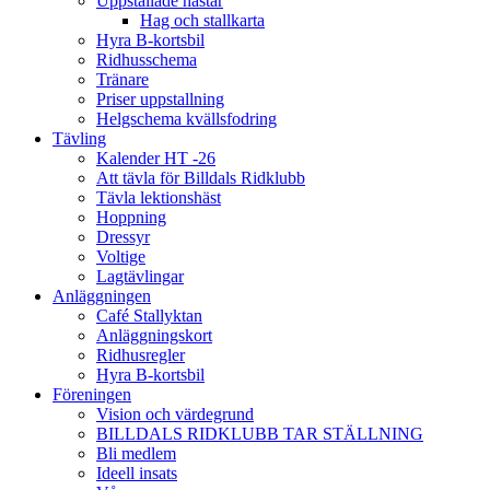
Uppstallade hästar
Hag och stallkarta
Hyra B-kortsbil
Ridhusschema
Tränare
Priser uppstallning
Helgschema kvällsfodring
Tävling
Kalender HT -26
Att tävla för Billdals Ridklubb
Tävla lektionshäst
Hoppning
Dressyr
Voltige
Lagtävlingar
Anläggningen
Café Stallyktan
Anläggningskort
Ridhusregler
Hyra B-kortsbil
Föreningen
Vision och värdegrund
BILLDALS RIDKLUBB TAR STÄLLNING
Bli medlem
Ideell insats