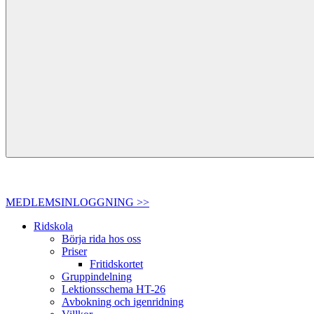
MEDLEMSINLOGGNING >>
Ridskola
Börja rida hos oss
Priser
Fritidskortet
Gruppindelning
Lektionsschema HT-26
Avbokning och igenridning