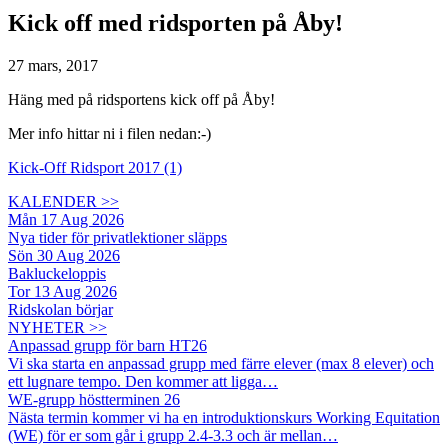
Kick off med ridsporten på Åby!
27 mars, 2017
Häng med på ridsportens kick off på Åby!
Mer info hittar ni i filen nedan:-)
Kick-Off Ridsport 2017 (1)
KALENDER >>
Mån 17 Aug 2026
Nya tider för privatlektioner släpps
Sön 30 Aug 2026
Bakluckeloppis
Tor 13 Aug 2026
Ridskolan börjar
NYHETER >>
Anpassad grupp för barn HT26
Vi ska starta en anpassad grupp med färre elever (max 8 elever) och
ett lugnare tempo. Den kommer att ligga…
WE-grupp höstterminen 26
Nästa termin kommer vi ha en introduktionskurs Working Equitation
(WE) för er som går i grupp 2.4-3.3 och är mellan…