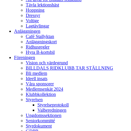
Tävla lektionshäst
Hoppning
Dressyr
Voltige
Lagtävlingar
Anläggningen
Café Stallyktan
Anläggningskort
Ridhusregler
Hyra B-kortsbil
Föreningen
Vision och värdegrund
BILLDALS RIDKLUBB TAR STÄLLNING
Bli medlem
Ideell insats
Våra sponsorer
Medlemsenkät 2024
Klubbkollektion
Styrelsen
Styrelseprotokoll
Valberedningen
Ungdomssektionen
Seniorkommitté
Styrdokument