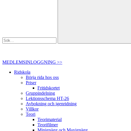
MEDLEMSINLOGGNING >>
Ridskola
Börja rida hos oss
Priser
Fritidskortet
Gruppindelning
Lektionsschema HT-26
Avbokning och igenridning
Villkor
Teori
Teorimaterial
Teorifilmer
Minignägg och Maxignägg