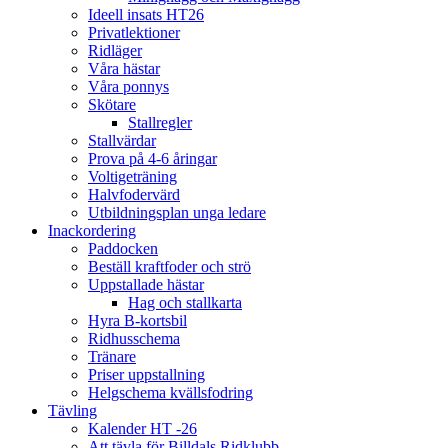
Ideell insats HT26
Privatlektioner
Ridläger
Våra hästar
Våra ponnys
Skötare
Stallregler
Stallvärdar
Prova på 4-6 åringar
Voltigeträning
Halvfodervärd
Utbildningsplan unga ledare
Inackordering
Paddocken
Beställ kraftfoder och strö
Uppstallade hästar
Hag och stallkarta
Hyra B-kortsbil
Ridhusschema
Tränare
Priser uppstallning
Helgschema kvällsfodring
Tävling
Kalender HT -26
Att tävla för Billdals Ridklubb