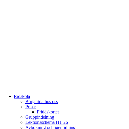
Ridskola
Börja rida hos oss
Priser
Fritidskortet
Gruppindelning
Lektionsschema HT-26
Avbokning och igenridning