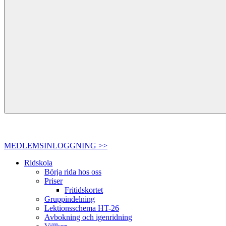
MEDLEMSINLOGGNING >>
Ridskola
Börja rida hos oss
Priser
Fritidskortet
Gruppindelning
Lektionsschema HT-26
Avbokning och igenridning