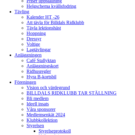
Priser uppstallning
Helgschema kvällsfodring
Tävling
Kalender HT -26
Att tävla för Billdals Ridklubb
Tävla lektionshäst
Hoppning
Dressyr
Voltige
Lagtävlingar
Anläggningen
Café Stallyktan
Anläggningskort
Ridhusregler
Hyra B-kortsbil
Föreningen
Vision och värdegrund
BILLDALS RIDKLUBB TAR STÄLLNING
Bli medlem
Ideell insats
Våra sponsorer
Medlemsenkät 2024
Klubbkollektion
Styrelsen
Styrelseprotokoll