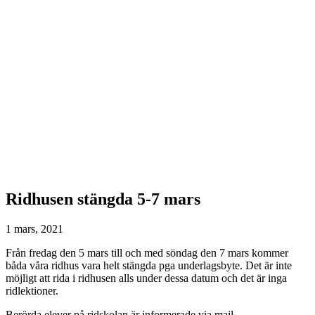
Ridhusen stängda 5-7 mars
1 mars, 2021
Från fredag den 5 mars till och med söndag den 7 mars kommer
båda våra ridhus vara helt stängda pga underlagsbyte. Det är inte
möjligt att rida i ridhusen alls under dessa datum och det är inga
ridlektioner.
Berörda elever på ridskolan är informerade via mail.