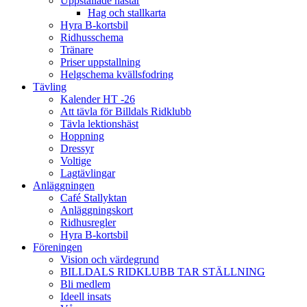
Uppstallade hästar
Hag och stallkarta
Hyra B-kortsbil
Ridhusschema
Tränare
Priser uppstallning
Helgschema kvällsfodring
Tävling
Kalender HT -26
Att tävla för Billdals Ridklubb
Tävla lektionshäst
Hoppning
Dressyr
Voltige
Lagtävlingar
Anläggningen
Café Stallyktan
Anläggningskort
Ridhusregler
Hyra B-kortsbil
Föreningen
Vision och värdegrund
BILLDALS RIDKLUBB TAR STÄLLNING
Bli medlem
Ideell insats