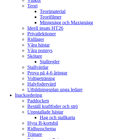
Villkor
Teori
Teorimaterial
Teorifilmer
Minignägg och Maxignägg
Ideell insats HT26
Privatlektioner
Ridläger
Våra hästar
Våra ponnys
Skötare
Stallregler
Stallvärdar
Prova på 4-6 åringar
Voltigeträning
Halvfodervärd
Utbildningsplan unga ledare
Inackordering
Paddocken
Beställ kraftfoder och strö
Uppstallade hästar
Hag och stallkarta
Hyra B-kortsbil
Ridhusschema
Tränare