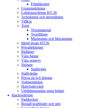
Fritidskortet
Gruppindelning
Lektionsschema HT-26
Avbokning och igenridning
Villkor
Teori
Teorimaterial
Teorifilmer
Minignägg och Maxignägg
Ideell insats HT26
Privatlektioner
Ridläger
Våra hästar
Våra ponnys
Skötare
Stallregler
Stallvärdar
Prova på 4-6 åringar
Voltigeträning
Halvfodervärd
Utbildningsplan unga ledare
Inackordering
Paddocken
Beställ kraftfoder och strö