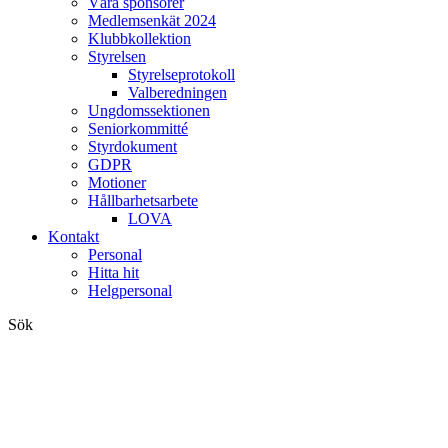
Våra sponsorer
Medlemsenkät 2024
Klubbkollektion
Styrelsen
Styrelseprotokoll
Valberedningen
Ungdomssektionen
Seniorkommitté
Styrdokument
GDPR
Motioner
Hållbarhetsarbete
LOVA
Kontakt
Personal
Hitta hit
Helgpersonal
Sök