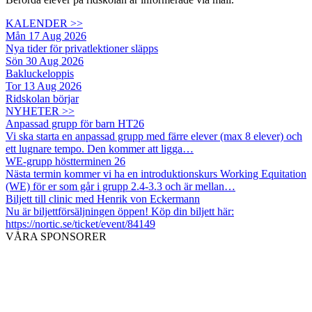
KALENDER >>
Mån 17 Aug 2026
Nya tider för privatlektioner släpps
Sön 30 Aug 2026
Bakluckeloppis
Tor 13 Aug 2026
Ridskolan börjar
NYHETER >>
Anpassad grupp för barn HT26
Vi ska starta en anpassad grupp med färre elever (max 8 elever) och
ett lugnare tempo. Den kommer att ligga…
WE-grupp höstterminen 26
Nästa termin kommer vi ha en introduktionskurs Working Equitation
(WE) för er som går i grupp 2.4-3.3 och är mellan…
Biljett till clinic med Henrik von Eckermann
Nu är biljettförsäljningen öppen! Köp din biljett här:
https://nortic.se/ticket/event/84149
VÅRA SPONSORER