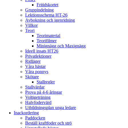
Fritidskortet
Gruppindelning
Lektionsschema HT-26
Avbokning och igenridning
Villkor
Teori
Teorimaterial
Teorifilmer
Minignägg och Maxignägg
Ideell insats HT26
Privatlektioner
Ridläger
Våra hästar
Våra ponnys
Skötare
Stallregler
Stallvärdar
Prova på 4-6 åringar
Voltigeträning
Halvfodervärd
Utbildningsplan unga ledare
Inackordering
Paddocken
Beställ kraftfoder och strö