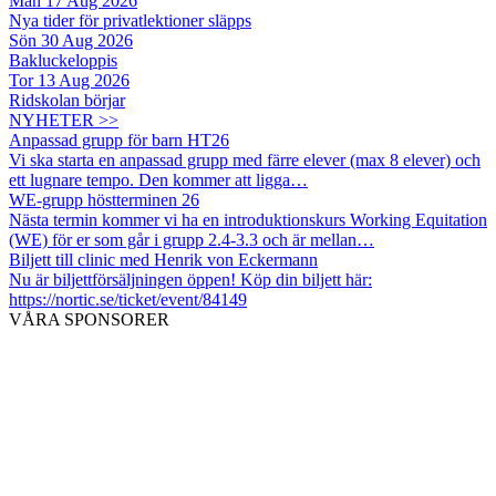
Mån 17 Aug 2026
Nya tider för privatlektioner släpps
Sön 30 Aug 2026
Bakluckeloppis
Tor 13 Aug 2026
Ridskolan börjar
NYHETER >>
Anpassad grupp för barn HT26
Vi ska starta en anpassad grupp med färre elever (max 8 elever) och
ett lugnare tempo. Den kommer att ligga…
WE-grupp höstterminen 26
Nästa termin kommer vi ha en introduktionskurs Working Equitation
(WE) för er som går i grupp 2.4-3.3 och är mellan…
Biljett till clinic med Henrik von Eckermann
Nu är biljettförsäljningen öppen! Köp din biljett här:
https://nortic.se/ticket/event/84149
VÅRA SPONSORER