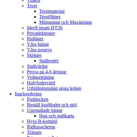
Villkor
Teori
Teorimaterial
Teorifilmer
Minignägg och Maxignägg
Ideell insats HT26
Privatlektioner
Ridläger
Våra hästar
Våra ponnys
Skötare
Stallregler
Stallvärdar
Prova på 4-6 åringar
Voltigeträning
Halvfodervärd
Utbildningsplan unga ledare
Inackordering
Paddocken
Beställ kraftfoder och strö
Uppstallade hästar
Hag och stallkarta
Hyra B-kortsbil
Ridhusschema
Tränare