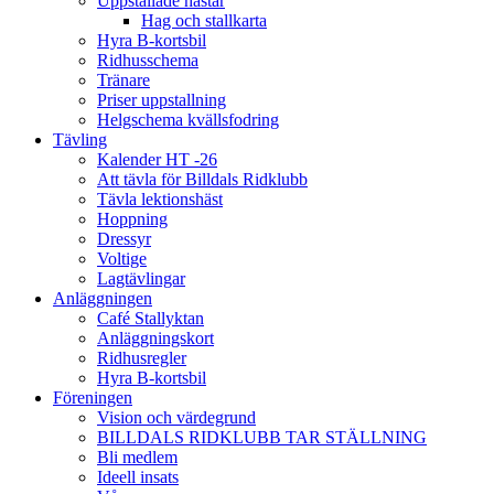
Uppstallade hästar
Hag och stallkarta
Hyra B-kortsbil
Ridhusschema
Tränare
Priser uppstallning
Helgschema kvällsfodring
Tävling
Kalender HT -26
Att tävla för Billdals Ridklubb
Tävla lektionshäst
Hoppning
Dressyr
Voltige
Lagtävlingar
Anläggningen
Café Stallyktan
Anläggningskort
Ridhusregler
Hyra B-kortsbil
Föreningen
Vision och värdegrund
BILLDALS RIDKLUBB TAR STÄLLNING
Bli medlem
Ideell insats