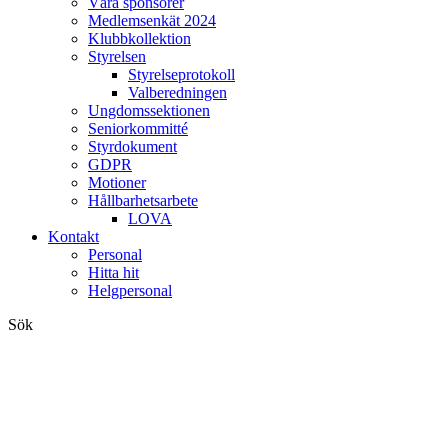
Våra sponsorer
Medlemsenkät 2024
Klubbkollektion
Styrelsen
Styrelseprotokoll
Valberedningen
Ungdomssektionen
Seniorkommitté
Styrdokument
GDPR
Motioner
Hållbarhetsarbete
LOVA
Kontakt
Personal
Hitta hit
Helgpersonal
Sök