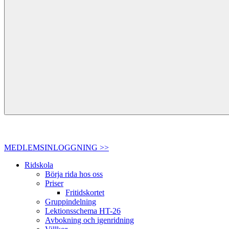
MEDLEMSINLOGGNING >>
Ridskola
Börja rida hos oss
Priser
Fritidskortet
Gruppindelning
Lektionsschema HT-26
Avbokning och igenridning