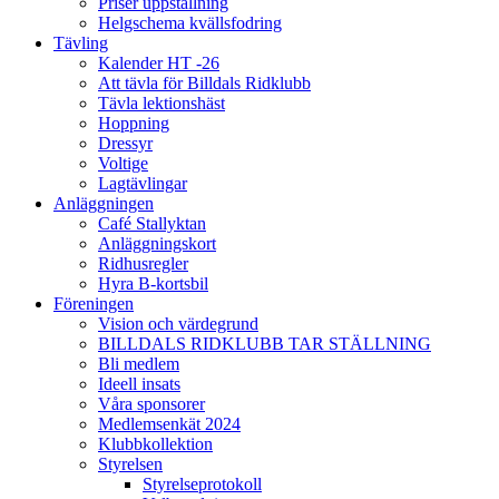
Priser uppstallning
Helgschema kvällsfodring
Tävling
Kalender HT -26
Att tävla för Billdals Ridklubb
Tävla lektionshäst
Hoppning
Dressyr
Voltige
Lagtävlingar
Anläggningen
Café Stallyktan
Anläggningskort
Ridhusregler
Hyra B-kortsbil
Föreningen
Vision och värdegrund
BILLDALS RIDKLUBB TAR STÄLLNING
Bli medlem
Ideell insats
Våra sponsorer
Medlemsenkät 2024
Klubbkollektion
Styrelsen
Styrelseprotokoll