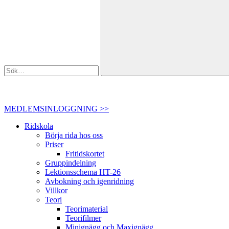
MEDLEMSINLOGGNING >>
Ridskola
Börja rida hos oss
Priser
Fritidskortet
Gruppindelning
Lektionsschema HT-26
Avbokning och igenridning
Villkor
Teori
Teorimaterial
Teorifilmer
Minignägg och Maxignägg