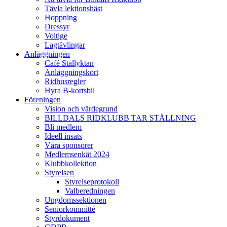
Tävla lektionshäst
Hoppning
Dressyr
Voltige
Lagtävlingar
Anläggningen
Café Stallyktan
Anläggningskort
Ridhusregler
Hyra B-kortsbil
Föreningen
Vision och värdegrund
BILLDALS RIDKLUBB TAR STÄLLNING
Bli medlem
Ideell insats
Våra sponsorer
Medlemsenkät 2024
Klubbkollektion
Styrelsen
Styrelseprotokoll
Valberedningen
Ungdomssektionen
Seniorkommitté
Styrdokument