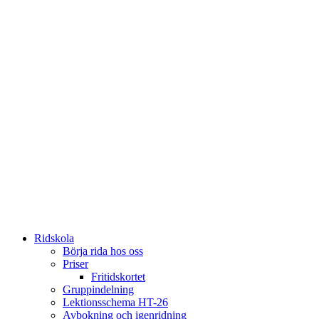
Ridskola
Börja rida hos oss
Priser
Fritidskortet
Gruppindelning
Lektionsschema HT-26
Avbokning och igenridning