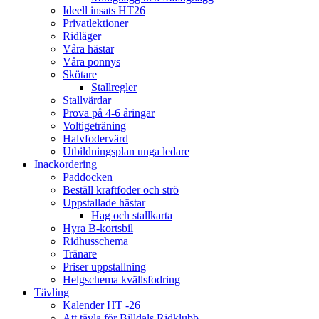
Ideell insats HT26
Privatlektioner
Ridläger
Våra hästar
Våra ponnys
Skötare
Stallregler
Stallvärdar
Prova på 4-6 åringar
Voltigeträning
Halvfodervärd
Utbildningsplan unga ledare
Inackordering
Paddocken
Beställ kraftfoder och strö
Uppstallade hästar
Hag och stallkarta
Hyra B-kortsbil
Ridhusschema
Tränare
Priser uppstallning
Helgschema kvällsfodring
Tävling
Kalender HT -26
Att tävla för Billdals Ridklubb