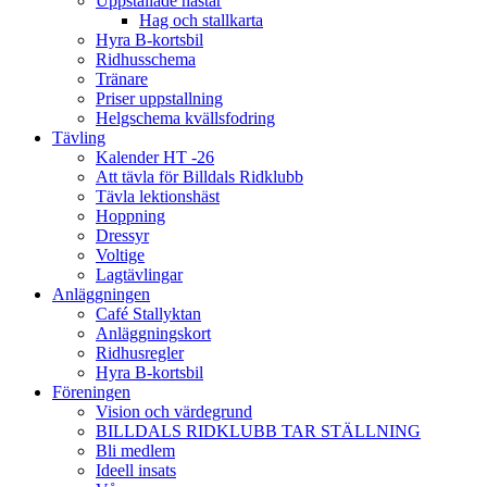
Uppstallade hästar
Hag och stallkarta
Hyra B-kortsbil
Ridhusschema
Tränare
Priser uppstallning
Helgschema kvällsfodring
Tävling
Kalender HT -26
Att tävla för Billdals Ridklubb
Tävla lektionshäst
Hoppning
Dressyr
Voltige
Lagtävlingar
Anläggningen
Café Stallyktan
Anläggningskort
Ridhusregler
Hyra B-kortsbil
Föreningen
Vision och värdegrund
BILLDALS RIDKLUBB TAR STÄLLNING
Bli medlem
Ideell insats