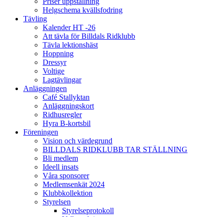
Priser uppstallning
Helgschema kvällsfodring
Tävling
Kalender HT -26
Att tävla för Billdals Ridklubb
Tävla lektionshäst
Hoppning
Dressyr
Voltige
Lagtävlingar
Anläggningen
Café Stallyktan
Anläggningskort
Ridhusregler
Hyra B-kortsbil
Föreningen
Vision och värdegrund
BILLDALS RIDKLUBB TAR STÄLLNING
Bli medlem
Ideell insats
Våra sponsorer
Medlemsenkät 2024
Klubbkollektion
Styrelsen
Styrelseprotokoll