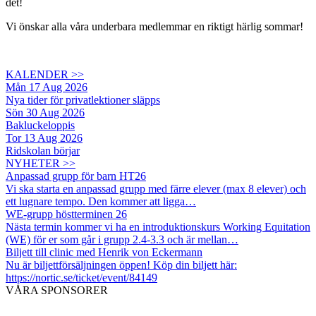
det!
Vi önskar alla våra underbara medlemmar en riktigt härlig sommar!
KALENDER >>
Mån 17 Aug 2026
Nya tider för privatlektioner släpps
Sön 30 Aug 2026
Bakluckeloppis
Tor 13 Aug 2026
Ridskolan börjar
NYHETER >>
Anpassad grupp för barn HT26
Vi ska starta en anpassad grupp med färre elever (max 8 elever) och
ett lugnare tempo. Den kommer att ligga…
WE-grupp höstterminen 26
Nästa termin kommer vi ha en introduktionskurs Working Equitation
(WE) för er som går i grupp 2.4-3.3 och är mellan…
Biljett till clinic med Henrik von Eckermann
Nu är biljettförsäljningen öppen! Köp din biljett här:
https://nortic.se/ticket/event/84149
VÅRA SPONSORER