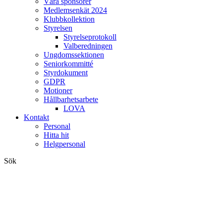
Våra sponsorer
Medlemsenkät 2024
Klubbkollektion
Styrelsen
Styrelseprotokoll
Valberedningen
Ungdomssektionen
Seniorkommitté
Styrdokument
GDPR
Motioner
Hållbarhetsarbete
LOVA
Kontakt
Personal
Hitta hit
Helgpersonal
Sök