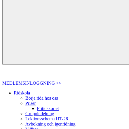
MEDLEMSINLOGGNING >>
Ridskola
Börja rida hos oss
Priser
Fritidskortet
Gruppindelning
Lektionsschema HT-26
Avbokning och igenridning