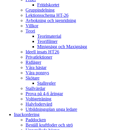
Fritidskortet
Gruppindelning
Lektionsschema HT-26
Avbokning och igenridning
Villkor
Teori
Teorimaterial
Teorifilmer
Minignägg och Maxignägg
Ideell insats HT26
Privatlektioner
Ridläger
Våra hästar
Våra ponnys
Skötare
Stallregler
Stallvärdar
Prova på 4-6 åringar
Voltigeträning
Halvfodervärd
Utbildningsplan unga ledare
Inackordering
Paddocken
Beställ kraftfoder och strö