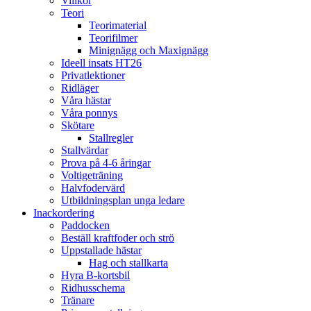
Villkor
Teori
Teorimaterial
Teorifilmer
Minignägg och Maxignägg
Ideell insats HT26
Privatlektioner
Ridläger
Våra hästar
Våra ponnys
Skötare
Stallregler
Stallvärdar
Prova på 4-6 åringar
Voltigeträning
Halvfodervärd
Utbildningsplan unga ledare
Inackordering
Paddocken
Beställ kraftfoder och strö
Uppstallade hästar
Hag och stallkarta
Hyra B-kortsbil
Ridhusschema
Tränare